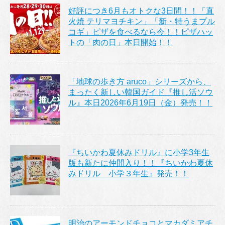
好評につき6月もオトクな3日間！！「直
火焼 テリマヨチキン」「新・特うまプル
コギ」ピザを食べるなら今！！ピザハッ
トの「肉の日」本日開始！！
「地球の歩き方 aruco」シリーズから、
まったく新しい韓国ガイド『推し活ソウ
ル』本日2026年6月19日（金）発売！！
『ちいかわ夏休みドリル』に小学3年生
版も新たに仲間入り！！『ちいかわ夏休
みドリル 小学３年生』発売！！
明治のアーモンドチョコとマカダミアチ