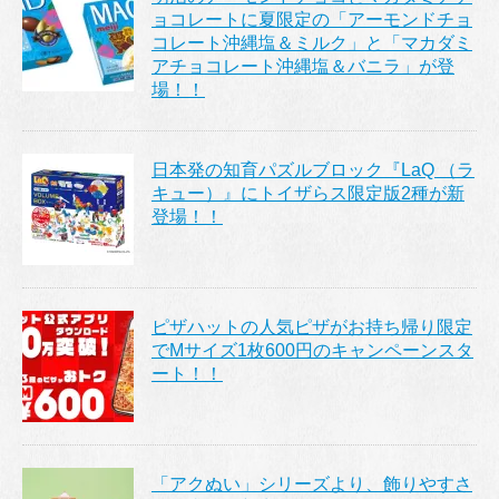
ョコレートに夏限定の「アーモンドチョ
コレート沖縄塩＆ミルク」と「マカダミ
アチョコレート沖縄塩＆バニラ」が登
場！！
日本発の知育パズルブロック『LaQ （ラ
キュー）』にトイザらス限定版2種が新
登場！！
ピザハットの人気ピザがお持ち帰り限定
でMサイズ1枚600円のキャンペーンスタ
ート！！
「アクぬい」シリーズより、飾りやすさ