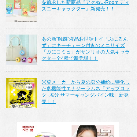
を追求した新商品『アクぬいRoom ディ
ズニーキャラクター』新発売！！
あの新“触感”液晶お世話トイ「ぷにるん
ず」にキーチェーン付きのミニサイズ
「ぷにコミュ」がサンリオの人気キャラ
クター全4種で新登場！！
米菓メーカーから夏の塩分補給に特化し
た多機能性エナジーラムネ「アップロッ
ク+塩分 サマーギャングパイン味」新発
売！！