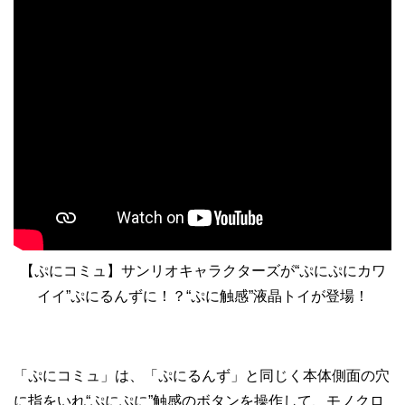
【ぷにコミュ】サンリオキャラクターズが“ぷにぷにカワ
イイ”ぷにるんずに！？“ぷに触感”液晶トイが登場！
「ぷにコミュ」は、「ぷにるんず」と同じく本体側面の穴
に指をいれ“ぷにぷに”触感のボタンを操作して、モノクロ