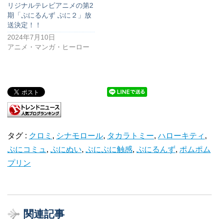
リジナルテレビアニメの第2
期「ぷにるんず ぷに２」放
送決定！！
2024年7月10日
アニメ・マンガ・ヒーロー
タグ :
クロミ
,
シナモロール
,
タカラトミー
,
ハローキティ
,
ぷにコミュ
,
ぷにぬい
,
ぷにぷに触感
,
ぷにるんず
,
ポムポム
プリン
関連記事