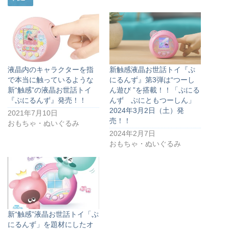
液晶内のキャラクターを指
新触感液晶お世話トイ『ぷ
で本当に触っているような
にるんず』第3弾は“つーし
新“触感”の液晶お世話トイ
ん遊び ”を搭載！！「ぷにる
『ぷにるんず』発売！！
んず ぷにともつーしん」
2024年3月2日（土）発
2021年7月10日
売！！
おもちゃ・ぬいぐるみ
2024年2月7日
おもちゃ・ぬいぐるみ
新“触感”液晶お世話トイ「ぷ
にるんず」を題材にしたオ