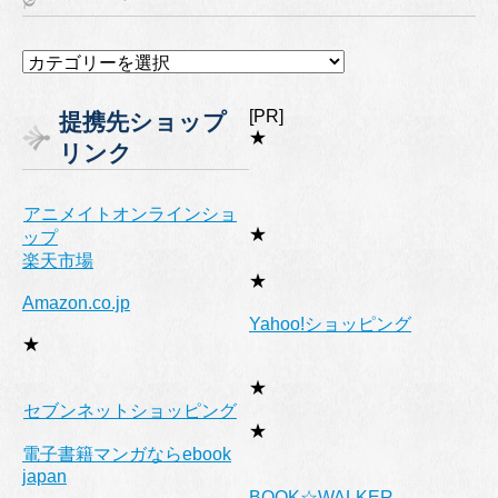
カ
テ
ゴ
[PR]
提携先ショップ
リ
★
リンク
ー
アニメイトオンラインショ
★
ップ
楽天市場
★
Amazon.co.jp
Yahoo!ショッピング
★
★
セブンネットショッピング
★
電子書籍マンガならebook
japan
BOOK☆WALKER