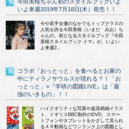
今田美桜ちゃん初のスタイルブックいよ
いよ来週2019年7月18日(木）発売！！
今や若手女優のなかでもトップクラスの
人気を誇る今田美桜（いまだ みお）ち
ゃんの、初となるスタイルブック『今田
美桜スタイルブック イマ』が、いよい
よ来週2...
コラボ「おっとっと」を食べるとお家の
中にティラノサウルスが現れる？！「お
っとっと」×『学研の図鑑LIVE』は「最
強のいきもの」！！
ハイクオリティな写真や超高精細イラス
ト、イギリスBBC制作のDVD、スマー
トフォンやタブレットをかざして見られ
るＡＲ動画などワンランク上の図鑑とし