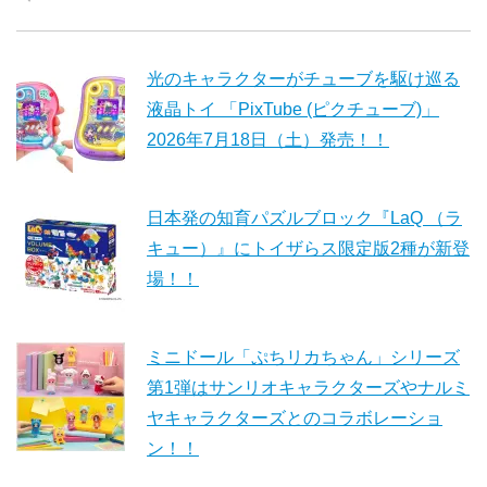
光のキャラクターがチューブを駆け巡る
液晶トイ 「PixTube (ピクチューブ)」
2026年7月18日（土）発売！！
日本発の知育パズルブロック『LaQ （ラ
キュー）』にトイザらス限定版2種が新登
場！！
ミニドール「ぷちリカちゃん」シリーズ
第1弾はサンリオキャラクターズやナルミ
ヤキャラクターズとのコラボレーショ
ン！！