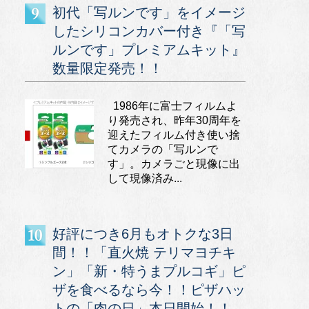
初代「写ルンです」をイメージ
したシリコンカバー付き『「写
ルンです」プレミアムキット』
数量限定発売！！
1986年に富士フィルムよ
り発売され、昨年30周年を
迎えたフィルム付き使い捨
てカメラの「写ルンで
す」。カメラごと現像に出
して現像済み...
好評につき6月もオトクな3日
間！！「直火焼 テリマヨチキ
ン」「新・特うまプルコギ」ピ
ザを食べるなら今！！ピザハッ
トの「肉の日」本日開始！！