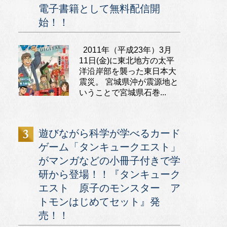
電子書籍として無料配信開
始！！
2011年（平成23年）3月
11日(金)に東北地方の太平
洋沿岸部を襲った東日本大
震災。 宮城県沖が震源地と
いうことで宮城県石巻...
遊びながら科学が学べるカード
ゲーム「タンキュークエスト」
がマンガなどの小冊子付きで学
研から登場！！『タンキューク
エスト 原子のモンスター ア
トモンはじめてセット』発
売！！