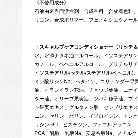
《不使用成分》
石油由来界面活性剤、合成香料、合成着色料、鉱
リコン、合成ポリマー、フェノキシエタノール
・スキャルプケアコンディショナー〈リッチ＆
水、水添ナタネ油アルコール、イソステアリン
カノール、ベヘニルアルコール、グリチルリチン
イソステアリル/セチル/ステアリル/ベヘニル
ミン酸リシンNa、ベタイン、コリアンダー果
油、イランイラン花油、チョウジ葉油、ニオイ
ダー油、オリーブ果実油、ツバキ種子油、ブド
シ果実エキス、グルタミン酸、センブリエキス
ニン、セリン、バリン、イソロイシン、トレオ
リシンHCl、ヒスチジン、フェニルアラニン、ト
PCA、乳酸、乳酸Na、安息香酸Na、メチル