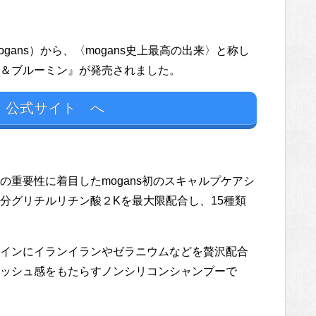
ans）から、〈mogans史上最高の出来〉と称し
＆ブルーミン』が発売されました。
s 公式サイト へ
重要性に着目したmogans初のスキャルプケアシ
分グリチルリチン酸２Kを最大限配合し、15種類
インにイランイランやゼラニウムなどを贅沢配合
ッシュ感をもたらすノンシリコンシャンプーで