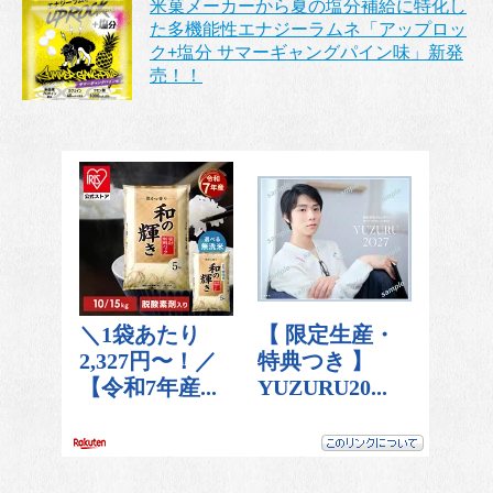
米菓メーカーから夏の塩分補給に特化し
た多機能性エナジーラムネ「アップロッ
ク+塩分 サマーギャングパイン味」新発
売！！