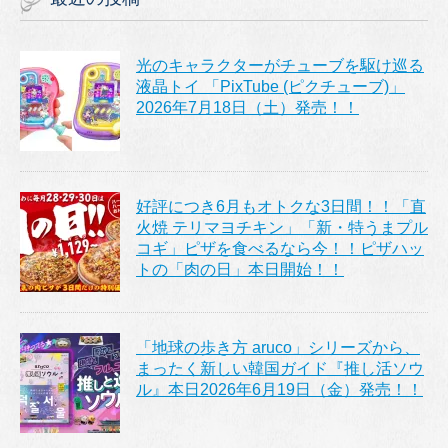
光のキャラクターがチューブを駆け巡る
液晶トイ 「PixTube (ピクチューブ)」
2026年7月18日（土）発売！！
好評につき6月もオトクな3日間！！「直
火焼 テリマヨチキン」「新・特うまプル
コギ」ピザを食べるなら今！！ピザハッ
トの「肉の日」本日開始！！
「地球の歩き方 aruco」シリーズから、
まったく新しい韓国ガイド『推し活ソウ
ル』本日2026年6月19日（金）発売！！