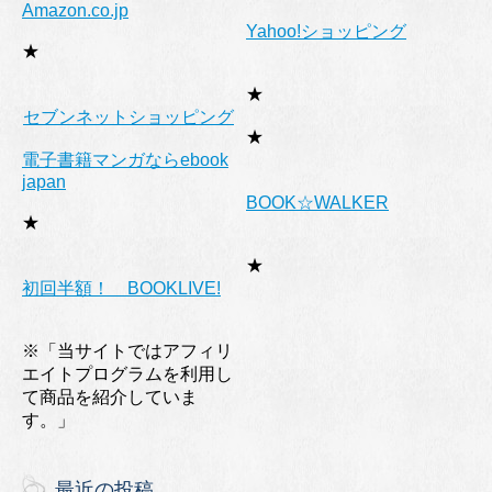
Amazon.co.jp
Yahoo!ショッピング
★
★
セブンネットショッピング
★
電子書籍マンガならebook
japan
BOOK☆WALKER
★
★
初回半額！ BOOKLIVE!
※「当サイトではアフィリ
エイトプログラムを利用し
て商品を紹介していま
す。」
最近の投稿