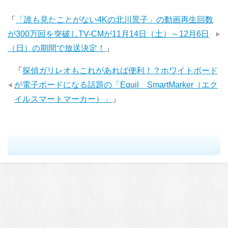
「
「誰も見たことがない4Kの北川景子」の動画再生回数
が300万回を突破しTV-CMが11月14日（土）～12月6日
（日）の期間で放送決定！
」
「
探偵ガリレオもこれがあれば便利！？ホワイトボード
が電子ボードになる話題の「Equil SmartMarker（エク
イルスマートマーカー）」
」