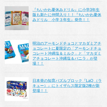
『ちいかわ夏休みドリル』に小学3年生
版も新たに仲間入り！！『ちいかわ夏休
みドリル 小学３年生』発売！！
明治のアーモンドチョコとマカダミアチ
ョコレートに夏限定の「アーモンドチョ
コレート沖縄塩＆ミルク」と「マカダミ
アチョコレート沖縄塩＆バニラ」が登
場！！
日本発の知育パズルブロック『LaQ （ラ
キュー）』にトイザらス限定版2種が新
登場！！