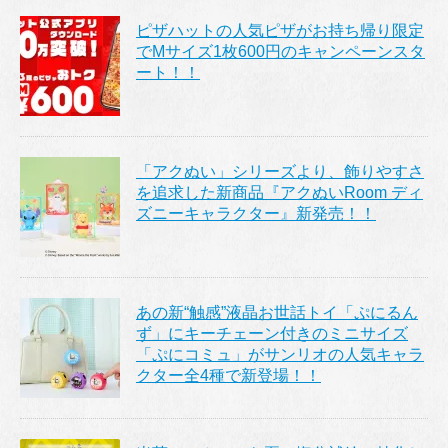
ピザハットの人気ピザがお持ち帰り限定
でMサイズ1枚600円のキャンペーンスタ
ート！！
「アクぬい」シリーズより、飾りやすさ
を追求した新商品『アクぬいRoom ディ
ズニーキャラクター』新発売！！
あの新“触感”液晶お世話トイ「ぷにるん
ず」にキーチェーン付きのミニサイズ
「ぷにコミュ」がサンリオの人気キャラ
クター全4種で新登場！！