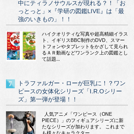
中にティラノサウルスが現れる？！「お
っとっと」×『学研の図鑑LIVE』は「最
強のいきもの」！！
ハイクオリティな写真や超高精細イラス
ト、イギリスBBC制作のDVD、スマー
トフォンやタブレットをかざして見られ
るＡＲ動画などワンランク上の図鑑とし
て話題...
トラファルガー・ローが巨乳に！？ワン
ピースの女体化シリーズ「I.R.Oシリー
ズ」第一弾が登場！！
人気アニメ「ワンピース（ONE
PIECE）」のフィギュアシリーズに新
たなシリーズが加わります。 これまで
も様々なキャラクター...