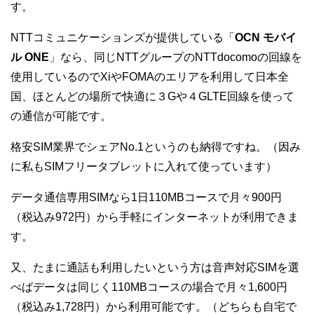
す。
NTTコミュニケーションズが提供している「
OCN モバイ
ル ONE
」なら、同じNTTグループのNTTdocomoの回線を
使用しているのでXiやFOMAのエリアを利用して日本全
国、ほとんどの場所で快適に３Gや４GLTE回線を使って
の通信が可能です。
格安SIM業界でシェアNo.1というのも納得ですね。（因み
に私もSIMフリータブレットに入れて使っています）
データ通信専用SIMなら1日110MBコースで月々900円
（税込み972円）から手軽にインターネットが利用できま
す。
又、たまに通話も利用したいという方は音声対応SIMを選
べばデータは同じく110MBコースの場合で月々1,600円
（税込み1,728円）から利用可能です。（どちらも自宅で