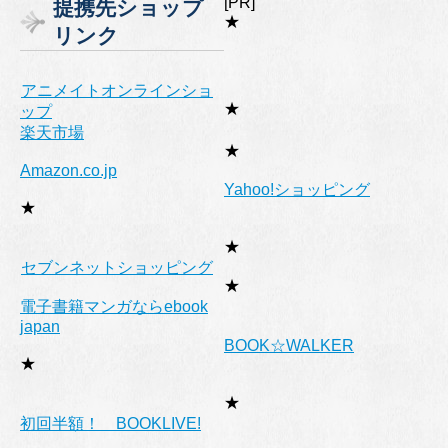
[PR]
提携先ショップ
リ
★
リンク
ー
アニメイトオンラインショ
★
ップ
楽天市場
★
Amazon.co.jp
Yahoo!ショッピング
★
★
セブンネットショッピング
★
電子書籍マンガならebook
japan
BOOK☆WALKER
★
★
初回半額！ BOOKLIVE!