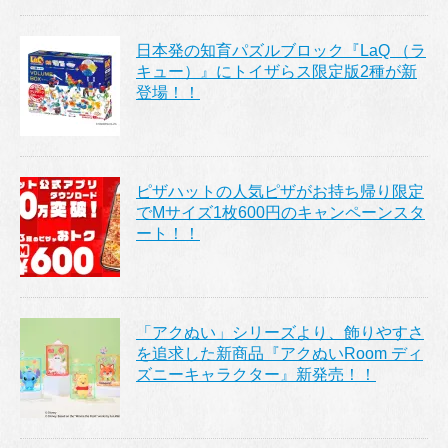
日本発の知育パズルブロック『LaQ （ラ
キュー）』にトイザらス限定版2種が新
登場！！
ピザハットの人気ピザがお持ち帰り限定
でMサイズ1枚600円のキャンペーンスタ
ート！！
「アクぬい」シリーズより、飾りやすさ
を追求した新商品『アクぬいRoom ディ
ズニーキャラクター』新発売！！