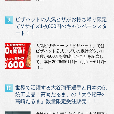
ピザハットの人気ピザがお持ち帰り限定
でMサイズ1枚600円のキャンペーンスタ
ート！！
人気ピザチェーン「ピザハット」では、
ピザハット公式アプリの累計ダウンロー
ド数が600万を突破したことを記念し
て、本日2026年6月1日（月）〜6月7日
（...
世界で活躍する大谷翔平選手と日本の伝
統工芸品「高崎だるま」の「大谷翔平×
高崎だるま」数量限定受注販売！！
野球のことを知らなくても「大谷翔平」