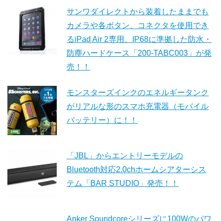
サンワダイレクトから装着したままでも
カメラや各ボタン、コネクタを使用でき
るiPad Air 2専用、IP68に準拠した防水・
防塵ハードケース「200-TABC003」が発
売！！
モンスターズインクのエネルギータンク
がリアルな形のスマホ充電器（モバイル
バッテリー）に！！
「JBL」からエントリーモデルの
Bluetooth対応2.0chホームシアターシス
テム「BAR STUDIO」発売！！
Anker Soundcoreシリーズに100Wのパワ