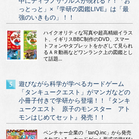
中にティラノサウルスが現れる？！「お
っとっと」×『学研の図鑑LIVE』は「最
強のいきもの」！！
ハイクオリティな写真や超高精細イラス
ト、イギリスBBC制作のDVD、スマー
トフォンやタブレットをかざして見られ
るＡＲ動画などワンランク上の図鑑とし
て話題...
遊びながら科学が学べるカードゲーム
「タンキュークエスト」がマンガなどの
小冊子付きで学研から登場！！『タンキ
ュークエスト 原子のモンスター アト
モンはじめてセット』発売！！
ベンチャー企業の「tanQ.inc」から発売