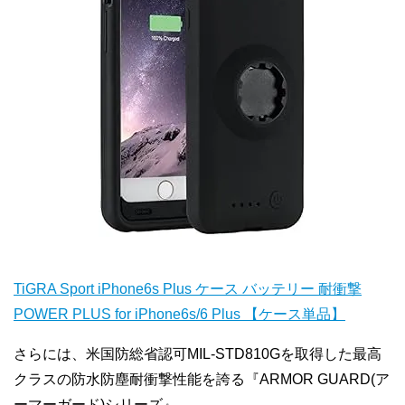
TiGRA Sport iPhone6s Plus ケース バッテリー 耐衝撃
POWER PLUS for iPhone6s/6 Plus 【ケース単品】
さらには、米国防総省認可MIL-STD810Gを取得した最高
クラスの防水防塵耐衝撃性能を誇る『ARMOR GUARD(ア
ーマーガード)シリーズ』