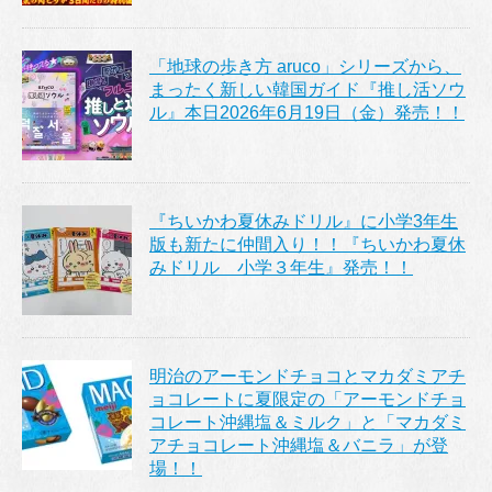
「地球の歩き方 aruco」シリーズから、
まったく新しい韓国ガイド『推し活ソウ
ル』本日2026年6月19日（金）発売！！
『ちいかわ夏休みドリル』に小学3年生
版も新たに仲間入り！！『ちいかわ夏休
みドリル 小学３年生』発売！！
明治のアーモンドチョコとマカダミアチ
ョコレートに夏限定の「アーモンドチョ
コレート沖縄塩＆ミルク」と「マカダミ
アチョコレート沖縄塩＆バニラ」が登
場！！