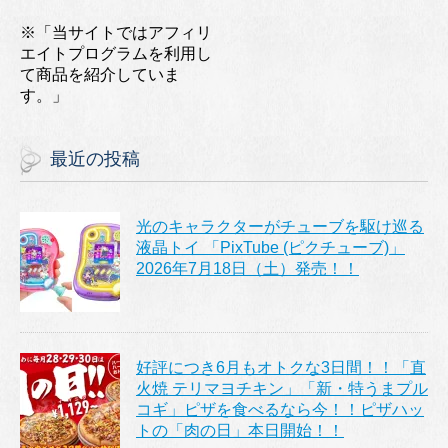
※「当サイトではアフィリ
エイトプログラムを利用し
て商品を紹介していま
す。」
最近の投稿
光のキャラクターがチューブを駆け巡る
液晶トイ 「PixTube (ピクチューブ)」
2026年7月18日（土）発売！！
好評につき6月もオトクな3日間！！「直
火焼 テリマヨチキン」「新・特うまプル
コギ」ピザを食べるなら今！！ピザハッ
トの「肉の日」本日開始！！