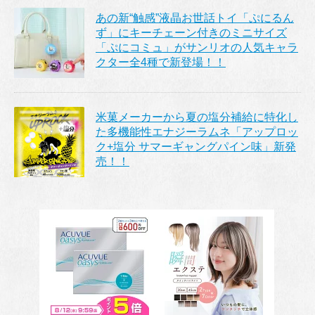
あの新“触感”液晶お世話トイ「ぷにるん
ず」にキーチェーン付きのミニサイズ
「ぷにコミュ」がサンリオの人気キャラ
クター全4種で新登場！！
米菓メーカーから夏の塩分補給に特化し
た多機能性エナジーラムネ「アップロッ
ク+塩分 サマーギャングパイン味」新発
売！！