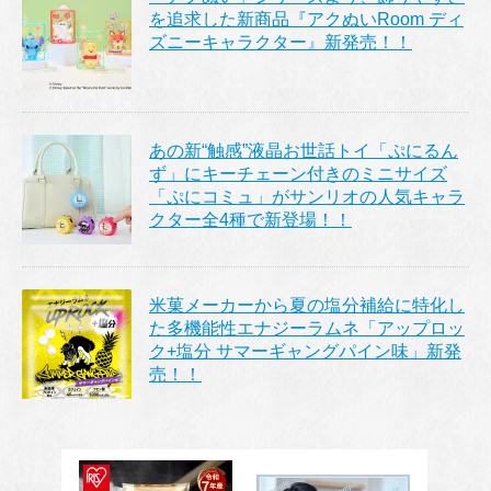
を追求した新商品『アクぬいRoom ディ
ズニーキャラクター』新発売！！
あの新“触感”液晶お世話トイ「ぷにるん
ず」にキーチェーン付きのミニサイズ
「ぷにコミュ」がサンリオの人気キャラ
クター全4種で新登場！！
米菓メーカーから夏の塩分補給に特化し
た多機能性エナジーラムネ「アップロッ
ク+塩分 サマーギャングパイン味」新発
売！！