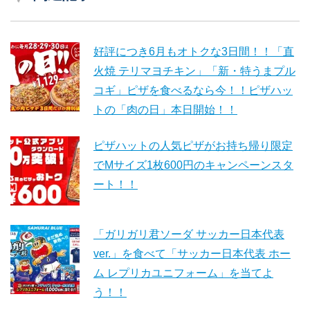
好評につき6月もオトクな3日間！！「直
火焼 テリマヨチキン」「新・特うまプル
コギ」ピザを食べるなら今！！ピザハッ
トの「肉の日」本日開始！！
ピザハットの人気ピザがお持ち帰り限定
でMサイズ1枚600円のキャンペーンスタ
ート！！
「ガリガリ君ソーダ サッカー日本代表
ver.」を食べて「サッカー日本代表 ホー
ム レプリカユニフォーム」を当てよ
う！！