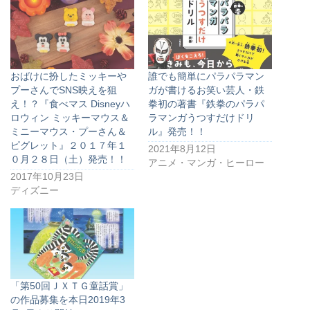
おばけに扮したミッキーや
誰でも簡単にパラパラマン
プーさんでSNS映えを狙
ガが書けるお笑い芸人・鉄
え！？『食べマス Disneyハ
拳初の著書『鉄拳のパラパ
ロウィン ミッキーマウス＆
ラマンガうつすだけドリ
ミニーマウス・プーさん＆
ル』発売！！
ピグレット』２０１７年１
2021年8月12日
０月２８日（土）発売！！
アニメ・マンガ・ヒーロー
2017年10月23日
ディズニー
「第50回ＪＸＴＧ童話賞」
の作品募集を本日2019年3