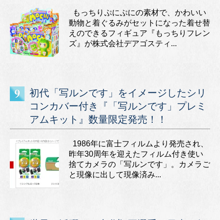
もっちりぷにぷにの素材で、かわいい
動物と着ぐるみがセットになった着せ替
えのできるフィギュア『もっちりフレン
ズ』が株式会社デアゴスティ...
初代「写ルンです」をイメージしたシリ
コンカバー付き『「写ルンです」プレミ
アムキット』数量限定発売！！
1986年に富士フィルムより発売され、
昨年30周年を迎えたフィルム付き使い
捨てカメラの「写ルンです」。カメラご
と現像に出して現像済み...