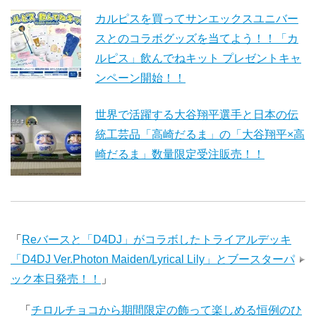
カルピスを買ってサンエックスユニバー
スとのコラボグッズを当てよう！！「カ
ルピス」飲んでねキット プレゼントキャ
ンペーン開始！！
世界で活躍する大谷翔平選手と日本の伝
統工芸品「高崎だるま」の「大谷翔平×高
崎だるま」数量限定受注販売！！
「
Reバースと「D4DJ」がコラボしたトライアルデッキ
「D4DJ Ver.Photon Maiden/Lyrical Lily」とブースターパ
ック本日発売！！
」
「
チロルチョコから期間限定の飾って楽しめる恒例のひ