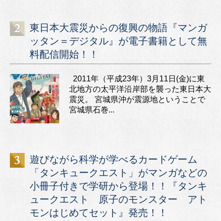
東日本大震災からの復興の物語『マンガ
ッタン＝デジタル』が電子書籍として無
料配信開始！！
2011年（平成23年）3月11日(金)に東
北地方の太平洋沿岸部を襲った東日本大
震災。 宮城県沖が震源地ということで
宮城県石巻...
遊びながら科学が学べるカードゲーム
「タンキュークエスト」がマンガなどの
小冊子付きで学研から登場！！『タンキ
ュークエスト 原子のモンスター アト
モンはじめてセット』発売！！