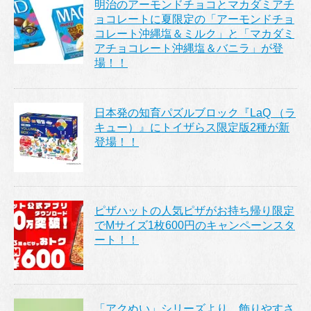
明治のアーモンドチョコとマカダミアチ
ョコレートに夏限定の「アーモンドチョ
コレート沖縄塩＆ミルク」と「マカダミ
アチョコレート沖縄塩＆バニラ」が登
場！！
日本発の知育パズルブロック『LaQ （ラ
キュー）』にトイザらス限定版2種が新
登場！！
ピザハットの人気ピザがお持ち帰り限定
でMサイズ1枚600円のキャンペーンスタ
ート！！
「アクぬい」シリーズより、飾りやすさ