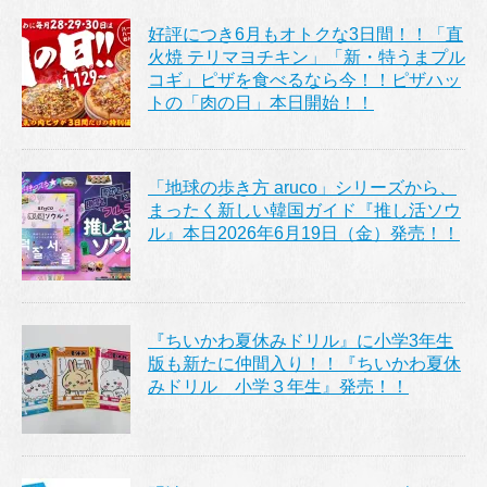
好評につき6月もオトクな3日間！！「直
火焼 テリマヨチキン」「新・特うまプル
コギ」ピザを食べるなら今！！ピザハッ
トの「肉の日」本日開始！！
「地球の歩き方 aruco」シリーズから、
まったく新しい韓国ガイド『推し活ソウ
ル』本日2026年6月19日（金）発売！！
『ちいかわ夏休みドリル』に小学3年生
版も新たに仲間入り！！『ちいかわ夏休
みドリル 小学３年生』発売！！