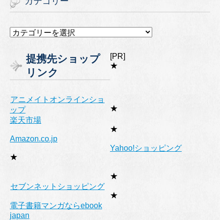
カテゴリー
カ
テ
ゴ
[PR]
提携先ショップ
リ
★
リンク
ー
アニメイトオンラインショ
★
ップ
楽天市場
★
Amazon.co.jp
Yahoo!ショッピング
★
★
セブンネットショッピング
★
電子書籍マンガならebook
japan