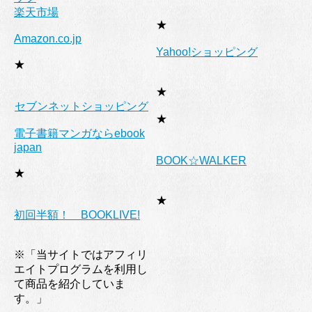
楽天市場
★
Amazon.co.jp
Yahoo!ショッピング
★
★
セブンネットショッピング
★
電子書籍マンガならebook
japan
BOOK☆WALKER
★
★
初回半額！ BOOKLIVE!
※「当サイトではアフィリ
エイトプログラムを利用し
て商品を紹介していま
す。」