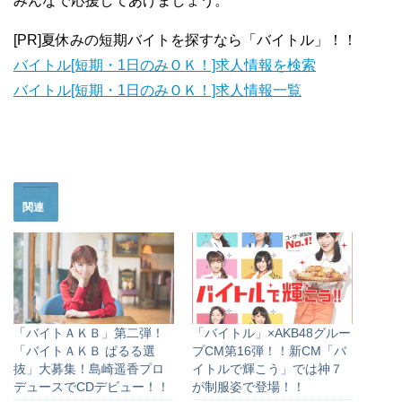
みんなで応援してあげましょう。
[PR]夏休みの短期バイトを探すなら「バイトル」！！
バイトル[短期・1日のみＯＫ！]求人情報を検索
バイトル[短期・1日のみＯＫ！]求人情報一覧
関連
「バイトＡＫＢ」第二弾！
「バイトル」×AKB48グルー
「バイトＡＫＢ ぱるる選
プCM第16弾！！新CM「バ
抜」大募集！島崎遥香プロ
イトルで輝こう」では神７
デュースでCDデビュー！！
が制服姿で登場！！