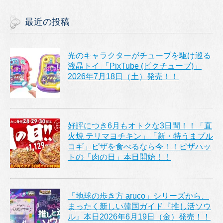
最近の投稿
光のキャラクターがチューブを駆け巡る
液晶トイ 「PixTube (ピクチューブ)」
2026年7月18日（土）発売！！
好評につき6月もオトクな3日間！！「直
火焼 テリマヨチキン」「新・特うまプル
コギ」ピザを食べるなら今！！ピザハッ
トの「肉の日」本日開始！！
「地球の歩き方 aruco」シリーズから、
まったく新しい韓国ガイド『推し活ソウ
ル』本日2026年6月19日（金）発売！！