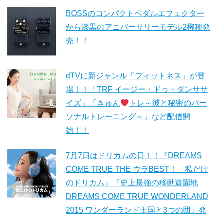
BOSSのコンパクトペダルエフェクター
から漆黒のアニバーサリーモデル2機種発
売！！
dTVに新ジャンル「フィットネス」が登
場！！「TRF イージー・ドゥ・ダンササ
イズ」「きゅん
トレ～彼と秘密のパー
ソナルトレーニング～」など配信開
始！！
7月7日はドリカムの日！！『DREAMS
COME TRUE THE ウラBEST！ 私だけ
のドリカム』『史上最強の移動遊園地
DREAMS COME TRUE WONDERLAND
2015 ワンダーランド王国と3つの団』発