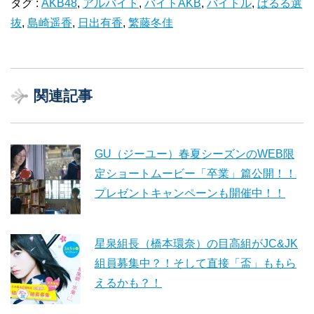
タグ :
AKB48
,
アルバイト
,
バイトAKB
,
バイトル
,
ぱるる選
抜
,
島崎遥香
,
日出有香
,
繁藤冬佳
関連記事
GU（ジーユー）春夏シーズンのWEB限
定ショートムービー「卒業」篇公開！！
プレゼントキャンペーンも開催中！！
星泉組長（橋本環奈）の目高組がJC&JK
組員募集中？！そして直接「盃」ももら
えるかも？！