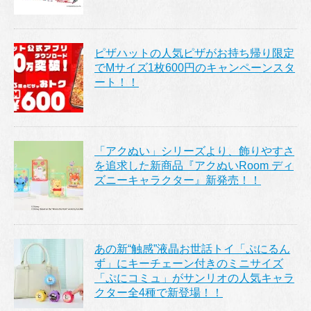
ピザハットの人気ピザがお持ち帰り限定
でMサイズ1枚600円のキャンペーンスタ
ート！！
「アクぬい」シリーズより、飾りやすさ
を追求した新商品『アクぬいRoom ディ
ズニーキャラクター』新発売！！
あの新“触感”液晶お世話トイ「ぷにるん
ず」にキーチェーン付きのミニサイズ
「ぷにコミュ」がサンリオの人気キャラ
クター全4種で新登場！！