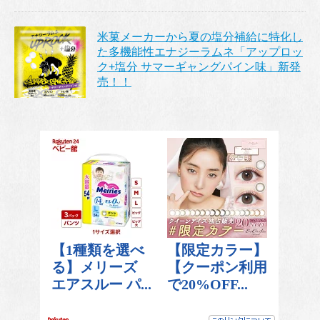
米菓メーカーから夏の塩分補給に特化し
た多機能性エナジーラムネ「アップロッ
ク+塩分 サマーギャングパイン味」新発
売！！