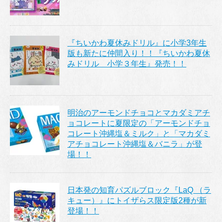
『ちいかわ夏休みドリル』に小学3年生
版も新たに仲間入り！！『ちいかわ夏休
みドリル 小学３年生』発売！！
明治のアーモンドチョコとマカダミアチ
ョコレートに夏限定の「アーモンドチョ
コレート沖縄塩＆ミルク」と「マカダミ
アチョコレート沖縄塩＆バニラ」が登
場！！
日本発の知育パズルブロック『LaQ （ラ
キュー）』にトイザらス限定版2種が新
登場！！