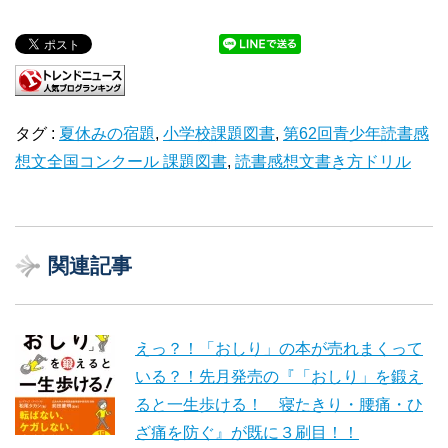
タグ :
夏休みの宿題
,
小学校課題図書
,
第62回青少年読書感
想文全国コンクール 課題図書
,
読書感想文書き方ドリル
関連記事
えっ？！「おしり」の本が売れまくって
いる？！先月発売の『「おしり」を鍛え
ると一生歩ける！ 寝たきり・腰痛・ひ
ざ痛を防ぐ』が既に３刷目！！