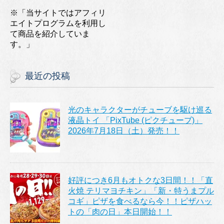
※「当サイトではアフィリ
エイトプログラムを利用し
て商品を紹介していま
す。」
最近の投稿
光のキャラクターがチューブを駆け巡る
液晶トイ 「PixTube (ピクチューブ)」
2026年7月18日（土）発売！！
好評につき6月もオトクな3日間！！「直
火焼 テリマヨチキン」「新・特うまプル
コギ」ピザを食べるなら今！！ピザハッ
トの「肉の日」本日開始！！