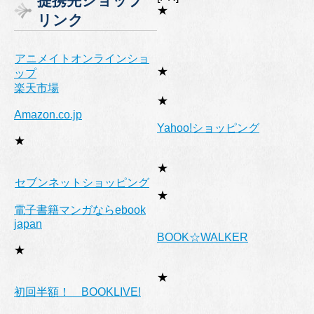
提携先ショップ
リ
★
リンク
ー
アニメイトオンラインショ
★
ップ
楽天市場
★
Amazon.co.jp
Yahoo!ショッピング
★
★
セブンネットショッピング
★
電子書籍マンガならebook
japan
BOOK☆WALKER
★
★
初回半額！ BOOKLIVE!