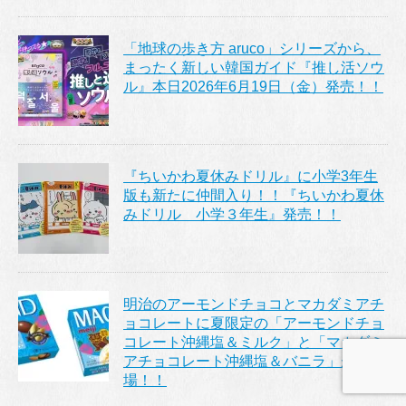
「地球の歩き方 aruco」シリーズから、
まったく新しい韓国ガイド『推し活ソウ
ル』本日2026年6月19日（金）発売！！
『ちいかわ夏休みドリル』に小学3年生
版も新たに仲間入り！！『ちいかわ夏休
みドリル 小学３年生』発売！！
明治のアーモンドチョコとマカダミアチ
ョコレートに夏限定の「アーモンドチョ
コレート沖縄塩＆ミルク」と「マカダミ
アチョコレート沖縄塩＆バニラ」が登
場！！