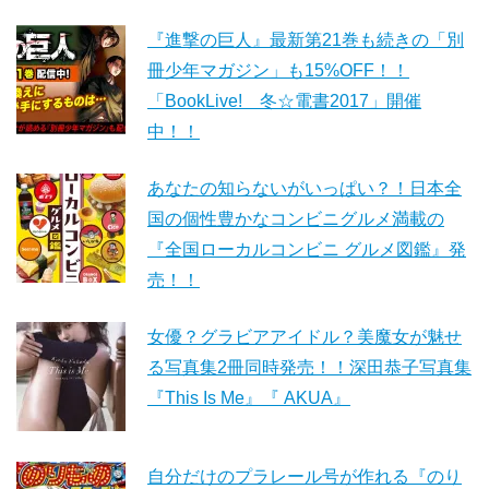
『進撃の巨人』最新第21巻も続きの「別
冊少年マガジン」も15%OFF！！
「BookLive! 冬☆電書2017」開催
中！！
あなたの知らないがいっぱい？！日本全
国の個性豊かなコンビニグルメ満載の
『全国ローカルコンビニ グルメ図鑑』発
売！！
女優？グラビアアイドル？美魔女が魅せ
る写真集2冊同時発売！！深田恭子写真集
『This Is Me』『 AKUA』
自分だけのプラレール号が作れる『のり