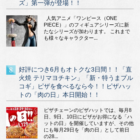
ズ」第一弾が登場！！
人気アニメ「ワンピース（ONE
PIECE）」のフィギュアシリーズに新
たなシリーズが加わります。 これまで
も様々なキャラクター...
好評につき6月もオトクな3日間！！「直
火焼 テリマヨチキン」「新・特うまプル
コギ」ピザを食べるなら今！！ピザハッ
トの「肉の日」本日開始！！
ピザチェーンのピザハットでは、毎月8
日、9日、10日にピザがお得になる「ハ
ットの日」を開催していますが、その他
にも毎月29日を「肉の日」として前日
の28...