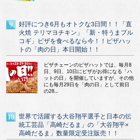
好評につき6月もオトクな3日間！！「直
火焼 テリマヨチキン」「新・特うまプル
コギ」ピザを食べるなら今！！ピザハッ
トの「肉の日」本日開始！！
ピザチェーンのピザハットでは、毎月8
日、9日、10日にピザがお得になる「ハ
ットの日」を開催していますが、その他
にも毎月29日を「肉の日」として前日
の28...
世界で活躍する大谷翔平選手と日本の伝
統工芸品「高崎だるま」の「大谷翔平×
高崎だるま」数量限定受注販売！！