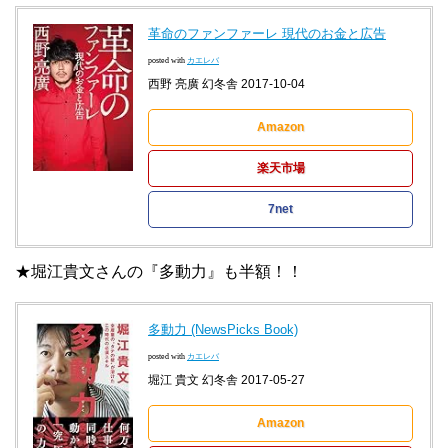
革命のファンファーレ 現代のお金と広告
posted with
カエレバ
西野 亮廣 幻冬舎 2017-10-04
Amazon
楽天市場
7net
★堀江貴文さんの『多動力』も半額！！
多動力 (NewsPicks Book)
posted with
カエレバ
堀江 貴文 幻冬舎 2017-05-27
Amazon