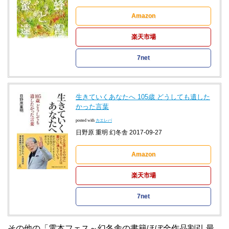
Amazon
楽天市場
7net
生きていくあなたへ 105歳 どうしても遺した
かった言葉
posted with
カエレバ
日野原 重明 幻冬舎 2017-09-27
Amazon
楽天市場
7net
その他の「電本フェス～幻冬舎の書籍ほぼ全作品割引 最