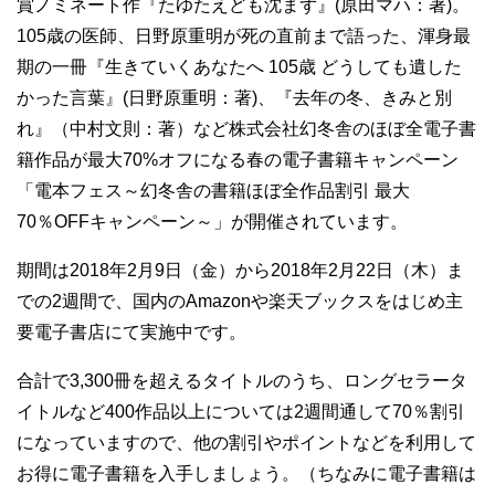
賞ノミネート作『たゆたえども沈まず』(原田マハ：著)。
105歳の医師、日野原重明が死の直前まで語った、渾身最
期の一冊『生きていくあなたへ 105歳 どうしても遺した
かった言葉』(日野原重明：著)、『去年の冬、きみと別
れ』（中村文則：著）など株式会社幻冬舎のほぼ全電子書
籍作品が最大70%オフになる春の電子書籍キャンペーン
「電本フェス～幻冬舎の書籍ほぼ全作品割引 最大
70％OFFキャンペーン～」が開催されています。
期間は2018年2月9日（金）から2018年2月22日（木）ま
での2週間で、国内のAmazonや楽天ブックスをはじめ主
要電子書店にて実施中です。
合計で3,300冊を超えるタイトルのうち、ロングセラータ
イトルなど400作品以上については2週間通して70％割引
になっていますので、他の割引やポイントなどを利用して
お得に電子書籍を入手しましょう。（ちなみに電子書籍は