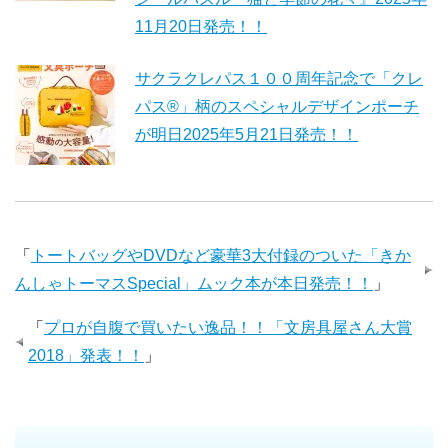
11月20日発売！！
サクラクレパス１００周年記念で「クレ
パス®」柄のスペシャルデザインポーチ
が明日2025年5月21日発売！！
「
トートバッグやDVDなど豪華3大付録のついた「きか
んしゃトーマスSpecial」ムック本が本日発売！！
」
「
プロが自腹で買いたい逸品！！「文房具屋さん大賞
2018」発表！！
」