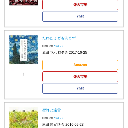
楽天市場
7net
たゆたえども沈まず
posted with
カエレバ
原田 マハ 幻冬舎 2017-10-25
Amazon
楽天市場
7net
蜜蜂と遠雷
posted with
カエレバ
恩田 陸 幻冬舎 2016-09-23