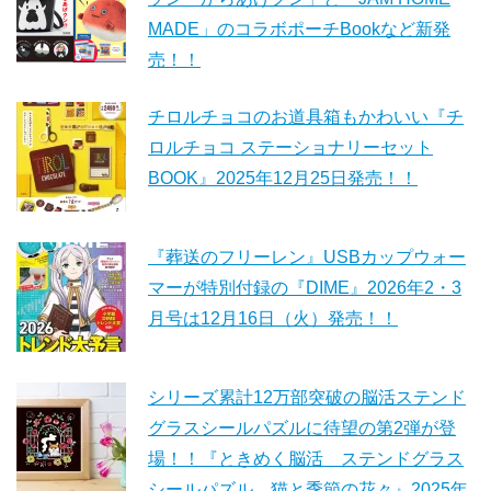
MADE」のコラボポーチBookなど新発
売！！
チロルチョコのお道具箱もかわいい『チ
ロルチョコ ステーショナリーセット
BOOK』2025年12月25日発売！！
『葬送のフリーレン』USBカップウォー
マーが特別付録の『DIME』2026年2・3
月号は12月16日（火）発売！！
シリーズ累計12万部突破の脳活ステンド
グラスシールパズルに待望の第2弾が登
場！！『ときめく脳活 ステンドグラス
シールパズル 猫と季節の花々』2025年