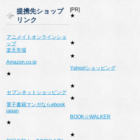
テ
ゴ
[PR]
提携先ショップ
リ
★
リンク
ー
アニメイトオンラインショ
★
ップ
楽天市場
★
Amazon.co.jp
Yahoo!ショッピング
★
★
セブンネットショッピング
★
電子書籍マンガならebook
japan
BOOK☆WALKER
★
★