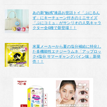
あの新“触感”液晶お世話トイ「ぷにるん
ず」にキーチェーン付きのミニサイズ
「ぷにコミュ」がサンリオの人気キャラ
クター全4種で新登場！！
米菓メーカーから夏の塩分補給に特化し
た多機能性エナジーラムネ「アップロッ
ク+塩分 サマーギャングパイン味」新発
売！！