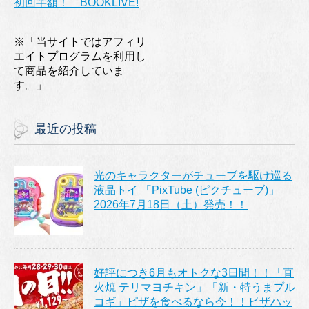
初回半額！ BOOKLIVE!
※「当サイトではアフィリ
エイトプログラムを利用し
て商品を紹介していま
す。」
最近の投稿
光のキャラクターがチューブを駆け巡る
液晶トイ 「PixTube (ピクチューブ)」
2026年7月18日（土）発売！！
好評につき6月もオトクな3日間！！「直
火焼 テリマヨチキン」「新・特うまプル
コギ」ピザを食べるなら今！！ピザハッ