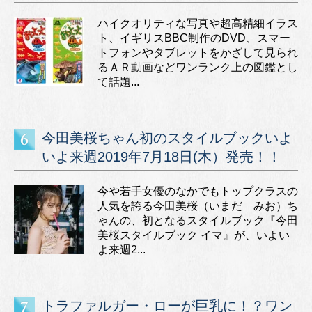
ハイクオリティな写真や超高精細イラス
ト、イギリスBBC制作のDVD、スマー
トフォンやタブレットをかざして見られ
るＡＲ動画などワンランク上の図鑑とし
て話題...
今田美桜ちゃん初のスタイルブックいよ
いよ来週2019年7月18日(木）発売！！
今や若手女優のなかでもトップクラスの
人気を誇る今田美桜（いまだ みお）ち
ゃんの、初となるスタイルブック『今田
美桜スタイルブック イマ』が、いよい
よ来週2...
トラファルガー・ローが巨乳に！？ワン