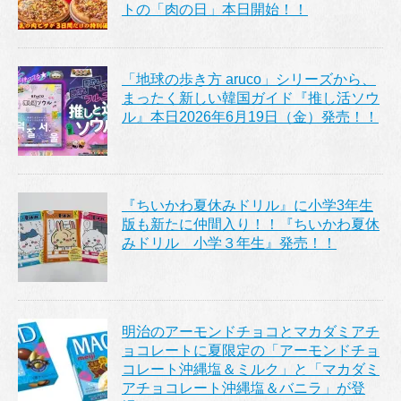
トの「肉の日」本日開始！！
「地球の歩き方 aruco」シリーズから、
まったく新しい韓国ガイド『推し活ソウ
ル』本日2026年6月19日（金）発売！！
『ちいかわ夏休みドリル』に小学3年生
版も新たに仲間入り！！『ちいかわ夏休
みドリル 小学３年生』発売！！
明治のアーモンドチョコとマカダミアチ
ョコレートに夏限定の「アーモンドチョ
コレート沖縄塩＆ミルク」と「マカダミ
アチョコレート沖縄塩＆バニラ」が登