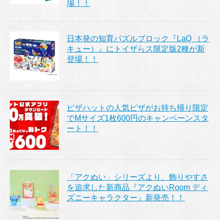
場！！
日本発の知育パズルブロック『LaQ （ラ
キュー）』にトイザらス限定版2種が新
登場！！
ピザハットの人気ピザがお持ち帰り限定
でMサイズ1枚600円のキャンペーンスタ
ート！！
「アクぬい」シリーズより、飾りやすさ
を追求した新商品『アクぬいRoom ディ
ズニーキャラクター』新発売！！