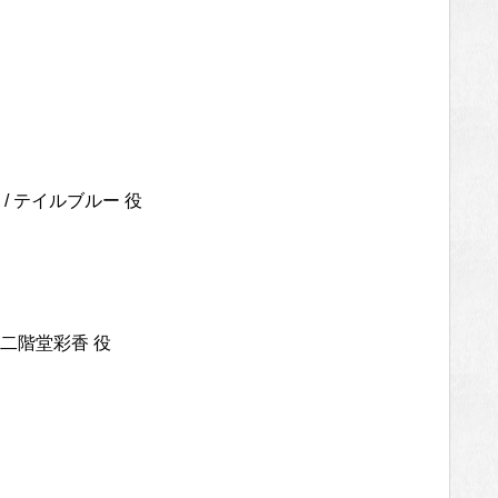
 テイルブルー 役
二階堂彩香 役