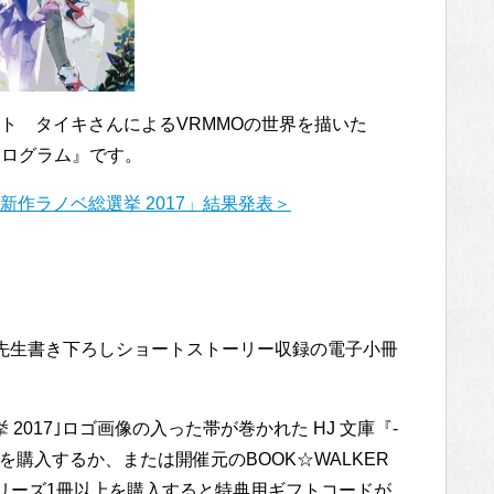
ト タイキさんによるVRMMOの世界を描いた
・デンドログラム』です。
作ラノベ総選挙 2017」結果発表＞
先生書き下ろしショートストーリー収録の電子小冊
017｣ロゴ画像の入った帯が巻かれた HJ 文庫『-
巻を購入するか、または開催元のBOOK☆WALKER
シリーズ1冊以上を購入すると特典用ギフトコードが