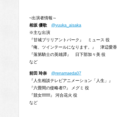
~出演者情報～
相坂 優歌
@yuuka_aisaka
※主な出演
『甘城ブリリアントパーク』 ミュース 役
『俺、ツインテールになります。』 津辺愛香 /
『落第騎士の英雄譚』 日下部加々美 役
など
前田 玲奈
@renamaeda07
『人生相談テレビアニメーション「人生」』 
『六畳間の侵略者!?』 メグミ 役
『競女!!!!!!!!』 河合花火 役
など