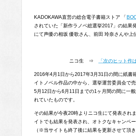
KADOKAWA直営の総合電子書籍ストア 「
BO
されていた「新作ラノベ総選挙2017」の結果発
にて声優の相坂 優歌さん、前田 玲奈さんや
ニコ生 ⇒
「次のヒット作は
2016年4月1日から2017年3月31日の間に
イトノベル作品の中から、選挙運営委員会で売
5月12日から6月11日までの1ヶ月間の間に一般
れていたものです。
その結果が今夜20時よりニコ生にて発表されます
イトでも結果を発表され、オトクなキャンペー
（※当サイトも終了後に結果を更新させて頂き