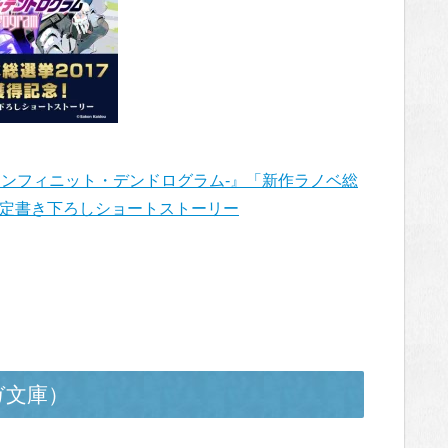
gram-インフィニット・デンドログラム-』「新作ラノベ総
ER限定書き下ろしショートストーリー
ガ文庫）