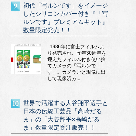
初代「写ルンです」をイメージ
したシリコンカバー付き『「写
ルンです」プレミアムキット』
数量限定発売！！
1986年に富士フィルムよ
り発売され、昨年30周年を
迎えたフィルム付き使い捨
てカメラの「写ルンで
す」。カメラごと現像に出
して現像済み...
世界で活躍する大谷翔平選手と
日本の伝統工芸品「高崎だる
ま」の「大谷翔平×高崎だる
ま」数量限定受注販売！！