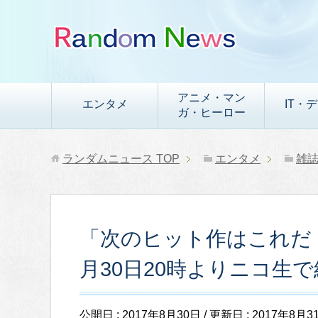
アニメ・マン
エンタメ
IT・
ガ・ヒーロー
ランダムニュース
TOP
エンタメ
雑
「次のヒット作はこれだ！
月30日20時よりニコ生
公開日 :
2017年8月30日
/ 更新日 :
2017年8月3