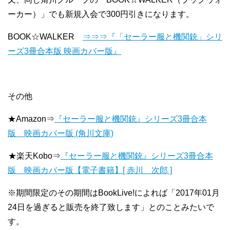
ーカー）」でも新規入会で300円引きになります。
BOOK☆WALKER
⇒⇒⇒『「セーラー服と機関銃」シリ
ーズ3冊合本版 映画カバー版』
その他
★Amazon⇒
『セーラー服と機関銃』シリーズ3冊合本
版 映画カバー版 (角川文庫)
★楽天Kobo⇒
『セーラー服と機関銃』シリーズ3冊合本
版 映画カバー版【電子書籍】[ 赤川 次郎 ]
※期間限定のその期間はBookLive!によれば「2017年01月
24日を過ぎると販売を終了致します」とのことみたいで
す。