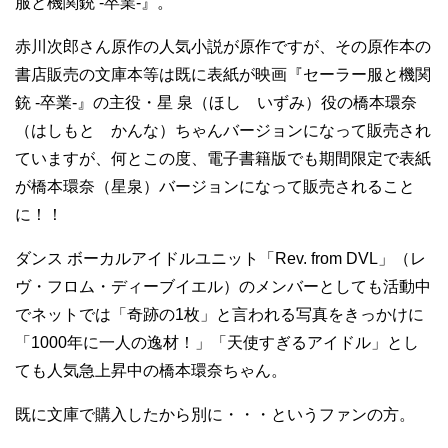
服と機関銃 -卒業-』。
赤川次郎さん原作の人気小説が原作ですが、その原作本の
書店販売の文庫本等は既に表紙が映画『セーラー服と機関
銃 -卒業-』の主役・星 泉（ほし いずみ）役の橋本環奈
（はしもと かんな）ちゃんバージョンになって販売され
ていますが、何とこの度、電子書籍版でも期間限定で表紙
が橋本環奈（星泉）バージョンになって販売されること
に！！
ダンス ボーカルアイドルユニット「Rev. from DVL」（レ
ヴ・フロム・ディーブイエル）のメンバーとしても活動中
でネットでは「奇跡の1枚」と言われる写真をきっかけに
「1000年に一人の逸材！」「天使すぎるアイドル」とし
ても人気急上昇中の橋本環奈ちゃん。
既に文庫で購入したから別に・・・というファンの方。