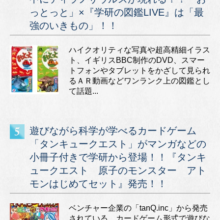
っとっと」×『学研の図鑑LIVE』は「最
強のいきもの」！！
ハイクオリティな写真や超高精細イラス
ト、イギリスBBC制作のDVD、スマー
トフォンやタブレットをかざして見られ
るＡＲ動画などワンランク上の図鑑とし
て話題...
遊びながら科学が学べるカードゲーム
「タンキュークエスト」がマンガなどの
小冊子付きで学研から登場！！『タンキ
ュークエスト 原子のモンスター アト
モンはじめてセット』発売！！
ベンチャー企業の「tanQ.inc」から発売
されている、カードゲーム形式で遊びな