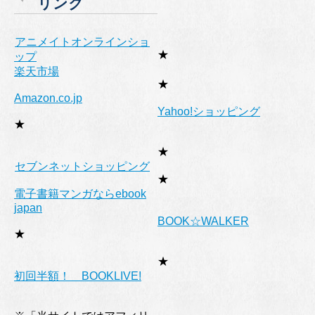
リンク
ー
アニメイトオンラインショ
★
ップ
楽天市場
★
Amazon.co.jp
Yahoo!ショッピング
★
★
セブンネットショッピング
★
電子書籍マンガならebook
japan
BOOK☆WALKER
★
★
初回半額！ BOOKLIVE!