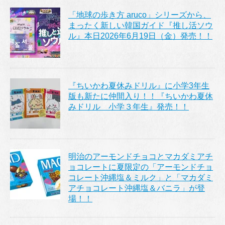
「地球の歩き方 aruco」シリーズから、
まったく新しい韓国ガイド『推し活ソウ
ル』本日2026年6月19日（金）発売！！
『ちいかわ夏休みドリル』に小学3年生
版も新たに仲間入り！！『ちいかわ夏休
みドリル 小学３年生』発売！！
明治のアーモンドチョコとマカダミアチ
ョコレートに夏限定の「アーモンドチョ
コレート沖縄塩＆ミルク」と「マカダミ
アチョコレート沖縄塩＆バニラ」が登
場！！