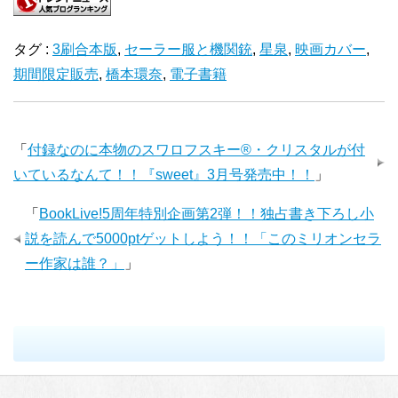
タグ :
3刷合本版
,
セーラー服と機関銃
,
星泉
,
映画カバー
,
期間限定販売
,
橋本環奈
,
電子書籍
「
付録なのに本物のスワロフスキー®・クリスタルが付
いているなんて！！『sweet』3月号発売中！！
」
「
BookLive!5周年特別企画第2弾！！独占書き下ろし小
説を読んで5000ptゲットしよう！！「このミリオンセラ
ー作家は誰？」
」