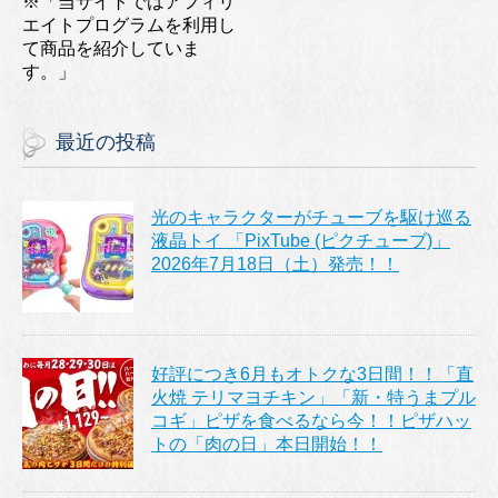
※「当サイトではアフィリ
エイトプログラムを利用し
て商品を紹介していま
す。」
最近の投稿
光のキャラクターがチューブを駆け巡る
液晶トイ 「PixTube (ピクチューブ)」
2026年7月18日（土）発売！！
好評につき6月もオトクな3日間！！「直
火焼 テリマヨチキン」「新・特うまプル
コギ」ピザを食べるなら今！！ピザハッ
トの「肉の日」本日開始！！