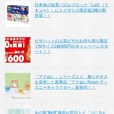
日本発の知育パズルブロック『LaQ （ラ
キュー）』にトイザらス限定版2種が新
登場！！
ピザハットの人気ピザがお持ち帰り限定
でMサイズ1枚600円のキャンペーンスタ
ート！！
「アクぬい」シリーズより、飾りやすさ
を追求した新商品『アクぬいRoom ディ
ズニーキャラクター』新発売！！
あの新“触感”液晶お世話トイ「ぷにるん