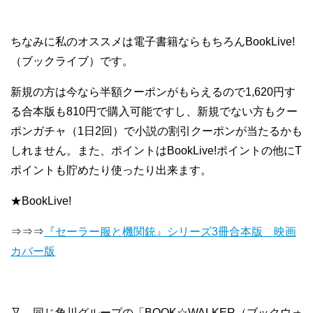
ちなみに私のオススメは電子書籍ならもちろんBookLive!
（ブックライブ）です。
新規の方は今なら半額クーポンがもらえるので1,620円す
る合本版も810円で購入可能ですし、新規でない方もクー
ポンガチャ（1日2回）で小説の割引クーポンが当たるかも
しれません。また、ポイントはBookLive!ポイントの他にT
ポイントも貯めたり使ったり出来ます。
★BookLive!
⇒⇒⇒
『セーラー服と機関銃』シリーズ3冊合本版 映画
カバー版
又、同じ角川グループの「BOOK☆WALKER（ブックウォ