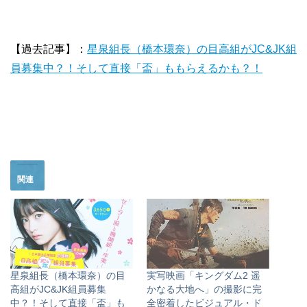
【過去記事】：
星泉組長（橋本環奈）の目高組がJC&JK組
員募集中？！そして直接「盃」ももらえるかも？！
関連
星泉組長（橋本環奈）の目
実写映画「キングダム2 遥
高組がJC&JK組員募集
かなる大地へ」の撮影に完
中？！そして直接「盃」も
全密着したビジュアル・ド