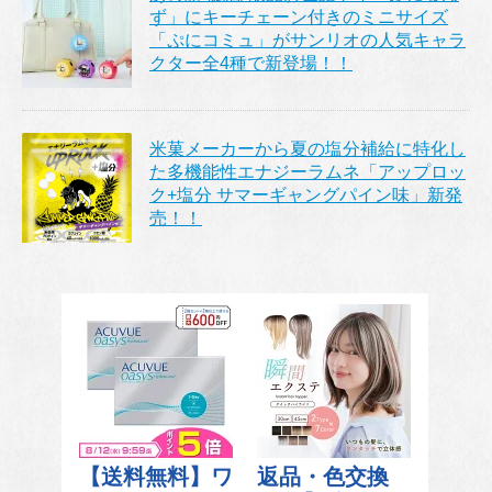
ず」にキーチェーン付きのミニサイズ
「ぷにコミュ」がサンリオの人気キャラ
クター全4種で新登場！！
米菓メーカーから夏の塩分補給に特化し
た多機能性エナジーラムネ「アップロッ
ク+塩分 サマーギャングパイン味」新発
売！！