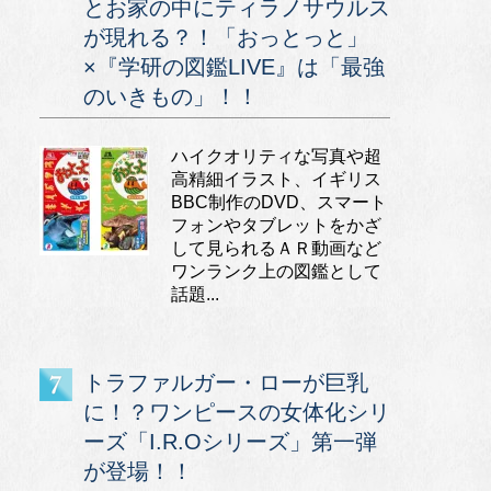
とお家の中にティラノサウルス
が現れる？！「おっとっと」
×『学研の図鑑LIVE』は「最強
のいきもの」！！
ハイクオリティな写真や超
高精細イラスト、イギリス
BBC制作のDVD、スマート
フォンやタブレットをかざ
して見られるＡＲ動画など
ワンランク上の図鑑として
話題...
トラファルガー・ローが巨乳
に！？ワンピースの女体化シリ
ーズ「I.R.Oシリーズ」第一弾
が登場！！