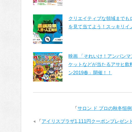
クリエイティブな領域までも
を見て当てよう！スッキリイ
映画 「それいけ！アンパンマ
ケットなどが当たるアサヒ飲料
ン2019春」開催！！
「
サロン ド プロの秋冬恒
「
アイリスプラザ1,111円クーポンプレゼ