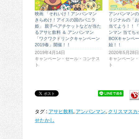
映画 「それいけ！アンパンマン
アンパンマンの
きらめけ！アイスの国のバニラ
リジナルの「お
姫」 親子ペアチケットなどが当た
当てよう！！『
るアサヒ飲料 ＆ アンパンマン
ンマン 当てち
「ワクワクドリンクキャンペーン
BOXキャンペ
2019春」開催！！
始！！
2019年4月14日
2020年5月28日
キャンペーン・セール・コンテス
キャンペーン・
ト
ト
タグ :
アサヒ飲料
,
アンパンマン
,
クリスマスカ
せたかし