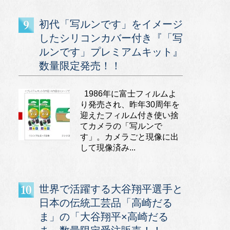
初代「写ルンです」をイメージ
したシリコンカバー付き『「写
ルンです」プレミアムキット』
数量限定発売！！
1986年に富士フィルムよ
り発売され、昨年30周年を
迎えたフィルム付き使い捨
てカメラの「写ルンで
す」。カメラごと現像に出
して現像済み...
世界で活躍する大谷翔平選手と
日本の伝統工芸品「高崎だる
ま」の「大谷翔平×高崎だる