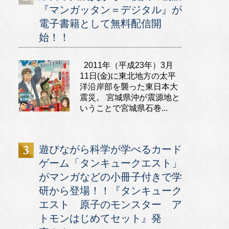
『マンガッタン＝デジタル』が
電子書籍として無料配信開
始！！
2011年（平成23年）3月
11日(金)に東北地方の太平
洋沿岸部を襲った東日本大
震災。 宮城県沖が震源地と
いうことで宮城県石巻...
遊びながら科学が学べるカード
ゲーム「タンキュークエスト」
がマンガなどの小冊子付きで学
研から登場！！『タンキューク
エスト 原子のモンスター ア
トモンはじめてセット』発