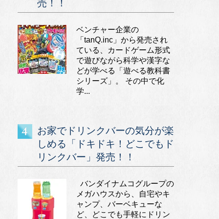
売！！
ベンチャー企業の
「tanQ.inc」から発売され
ている、カードゲーム形式
で遊びながら科学や漢字な
どが学べる「遊べる教科書
シリーズ」。 その中で化
学...
お家でドリンクバーの気分が楽
しめる「ドキドキ！どこでもド
リンクバー」発売！！
バンダイナムコグループの
メガハウスから、自宅やキ
ャンプ、バーベキューな
ど、どこでも手軽にドリン