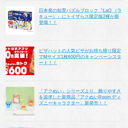
日本発の知育パズルブロック『LaQ （ラ
キュー）』にトイザらス限定版2種が新
登場！！
ピザハットの人気ピザがお持ち帰り限定
でMサイズ1枚600円のキャンペーンスタ
ート！！
「アクぬい」シリーズより、飾りやすさ
を追求した新商品『アクぬいRoom ディ
ズニーキャラクター』新発売！！