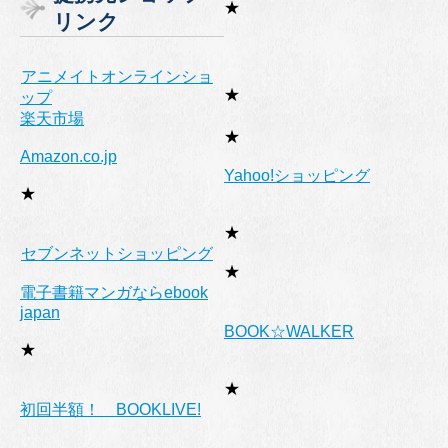
リ
★
リンク
ー
アニメイトオンラインショ
★
ップ
楽天市場
★
Amazon.co.jp
Yahoo!ショッピング
★
★
セブンネットショッピング
★
電子書籍マンガならebook
japan
BOOK☆WALKER
★
★
初回半額！ BOOKLIVE!