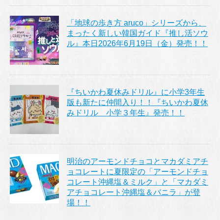
「地球の歩き方 aruco」シリーズから、
まったく新しい韓国ガイド『推し活ソウ
ル』本日2026年6月19日（金）発売！！
『ちいかわ夏休みドリル』に小学3年生
版も新たに仲間入り！！『ちいかわ夏休
みドリル 小学３年生』発売！！
明治のアーモンドチョコとマカダミアチ
ョコレートに夏限定の「アーモンドチョ
コレート沖縄塩＆ミルク」と「マカダミ
アチョコレート沖縄塩＆バニラ」が登
場！！