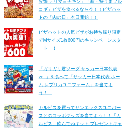
火焼 テリマヨチキン」「新・特うまプル
コギ」ピザを食べるなら今！！ピザハッ
トの「肉の日」本日開始！！
ピザハットの人気ピザがお持ち帰り限定
でMサイズ1枚600円のキャンペーンスタ
ート！！
「ガリガリ君ソーダ サッカー日本代表
ver.」を食べて「サッカー日本代表 ホー
ム レプリカユニフォーム」を当てよ
う！！
カルピスを買ってサンエックスユニバー
スとのコラボグッズを当てよう！！「カ
ルピス」飲んでねキット プレゼントキャ