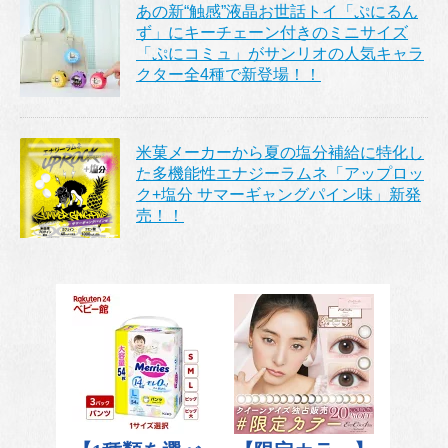
あの新“触感”液晶お世話トイ「ぷにるん
ず」にキーチェーン付きのミニサイズ
「ぷにコミュ」がサンリオの人気キャラ
クター全4種で新登場！！
米菓メーカーから夏の塩分補給に特化し
た多機能性エナジーラムネ「アップロッ
ク+塩分 サマーギャングパイン味」新発
売！！