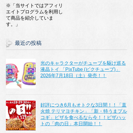
※「当サイトではアフィリ
エイトプログラムを利用し
て商品を紹介していま
す。」
最近の投稿
光のキャラクターがチューブを駆け巡る
液晶トイ 「PixTube (ピクチューブ)」
2026年7月18日（土）発売！！
好評につき6月もオトクな3日間！！「直
火焼 テリマヨチキン」「新・特うまプル
コギ」ピザを食べるなら今！！ピザハッ
トの「肉の日」本日開始！！