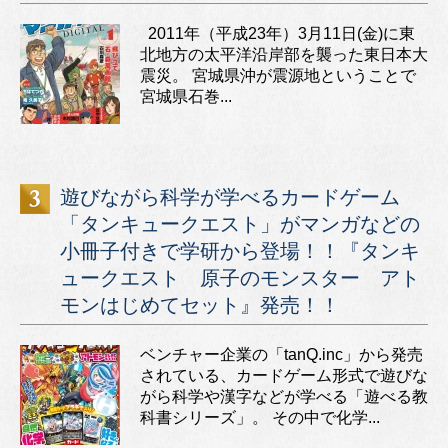
2011年（平成23年）3月11日(金)に東
北地方の太平洋沿岸部を襲った東日本大
震災。 宮城県沖が震源地ということで
宮城県石巻...
遊びながら科学が学べるカードゲーム
「タンキュークエスト」がマンガなどの
小冊子付きで学研から登場！！『タンキ
ュークエスト 原子のモンスター アト
モンはじめてセット』発売！！
ベンチャー企業の「tanQ.inc」から発売
されている、カードゲーム形式で遊びな
がら科学や漢字などが学べる「遊べる教
科書シリーズ」。 その中で化学...