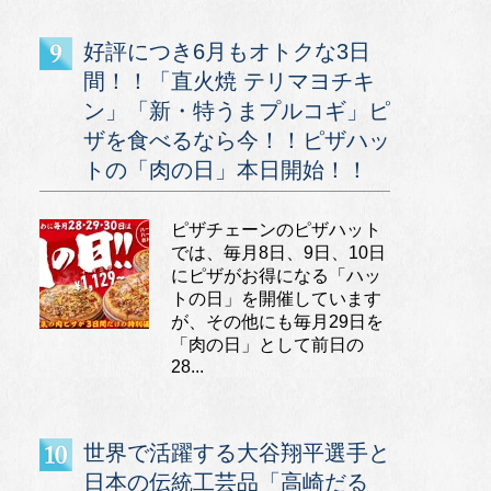
好評につき6月もオトクな3日
間！！「直火焼 テリマヨチキ
ン」「新・特うまプルコギ」ピ
ザを食べるなら今！！ピザハッ
トの「肉の日」本日開始！！
ピザチェーンのピザハット
では、毎月8日、9日、10日
にピザがお得になる「ハッ
トの日」を開催しています
が、その他にも毎月29日を
「肉の日」として前日の
28...
世界で活躍する大谷翔平選手と
日本の伝統工芸品「高崎だる