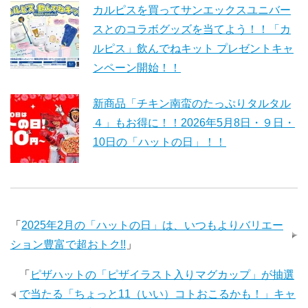
カルピスを買ってサンエックスユニバー
スとのコラボグッズを当てよう！！「カ
ルピス」飲んでねキット プレゼントキャ
ンペーン開始！！
新商品「チキン南蛮のたっぷりタルタル
４」もお得に！！2026年5月8日・９日・
10日の「ハットの日」！！
「
2025年2月の「ハットの日」は、いつもよりバリエー
ション豊富で超おトク!!
」
「
ピザハットの「ピザイラスト入りマグカップ」が抽選
で当たる「ちょっと11（いい）コトおこるかも！」キャ