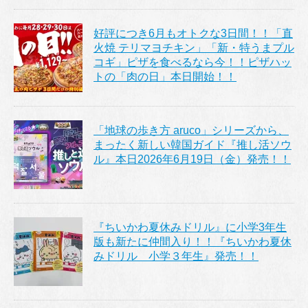
好評につき6月もオトクな3日間！！「直
火焼 テリマヨチキン」「新・特うまプル
コギ」ピザを食べるなら今！！ピザハッ
トの「肉の日」本日開始！！
「地球の歩き方 aruco」シリーズから、
まったく新しい韓国ガイド『推し活ソウ
ル』本日2026年6月19日（金）発売！！
『ちいかわ夏休みドリル』に小学3年生
版も新たに仲間入り！！『ちいかわ夏休
みドリル 小学３年生』発売！！