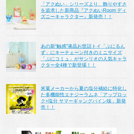
「アクぬい」シリーズより、飾りやすさ
を追求した新商品『アクぬいRoom ディ
ズニーキャラクター』新発売！！
あの新“触感”液晶お世話トイ「ぷにるん
ず」にキーチェーン付きのミニサイズ
「ぷにコミュ」がサンリオの人気キャラ
クター全4種で新登場！！
米菓メーカーから夏の塩分補給に特化し
た多機能性エナジーラムネ「アップロッ
ク+塩分 サマーギャングパイン味」新発
売！！