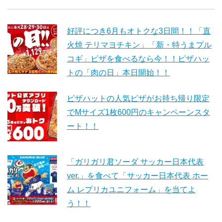
好評につき6月もオトクな3日間！！「直
火焼 テリマヨチキン」「新・特うまプル
コギ」ピザを食べるなら今！！ピザハッ
トの「肉の日」本日開始！！
ピザハットの人気ピザがお持ち帰り限定
でMサイズ1枚600円のキャンペーンスタ
ート！！
「ガリガリ君ソーダ サッカー日本代表
ver.」を食べて「サッカー日本代表 ホー
ム レプリカユニフォーム」を当てよ
う！！