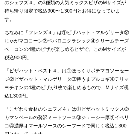
のシェフズ４」の3種類の人気ミックスピザのMサイズが
持ち帰り限定で税込900〜1,300円とお得になっていま
す。
ちなみに「フレンズ４」は①ピザハット・マルゲリータ②
じゃがマヨコーン③ペパロニクラシック④クリームチーズ
ベーコンの4種のピザが楽しめるピザで、このMサイズが
税込900円。
「ピザハット・ベスト４」は①ほっくりポテマヨソーセー
ジ②ピザハット・マルゲリータ③特うまプルコギ④テリマ
ヨチキンの4種のピザが1枚で楽しめるもので、Mサイズ税
込1,300円。
「こだわり食材のシェフズ４」は①ピザハットミックス②
カマンベールの贅沢ミートソース③ジューシー厚切イベリ
コ④濃厚オマールソースのシーフードで同じく税込1,300