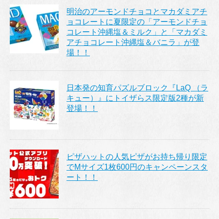
明治のアーモンドチョコとマカダミアチ
ョコレートに夏限定の「アーモンドチョ
コレート沖縄塩＆ミルク」と「マカダミ
アチョコレート沖縄塩＆バニラ」が登
場！！
日本発の知育パズルブロック『LaQ （ラ
キュー）』にトイザらス限定版2種が新
登場！！
ピザハットの人気ピザがお持ち帰り限定
でMサイズ1枚600円のキャンペーンスタ
ート！！