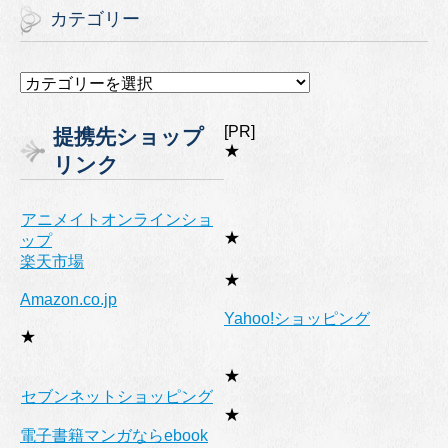
カテゴリー
カ
テ
ゴ
[PR]
提携先ショップ
リ
★
リンク
ー
アニメイトオンラインショ
★
ップ
楽天市場
★
Amazon.co.jp
Yahoo!ショッピング
★
★
セブンネットショッピング
★
電子書籍マンガならebook