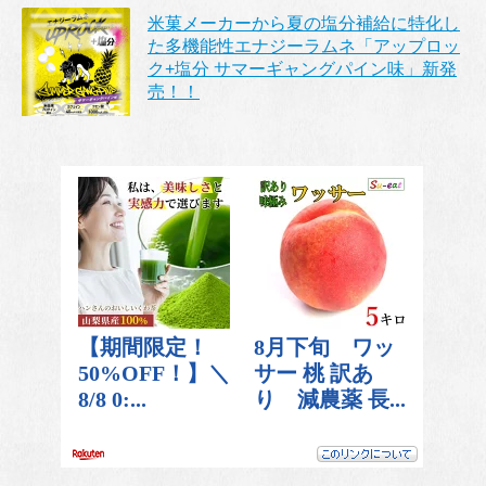
米菓メーカーから夏の塩分補給に特化し
た多機能性エナジーラムネ「アップロッ
ク+塩分 サマーギャングパイン味」新発
売！！