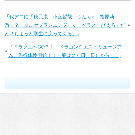
「
代アニに「秋元康、小室哲哉、つんく♂、指原莉
乃」？「ネルケプランニング、マーベラス、ぴえろ」だ
と？ちょっと学生に戻ってくる。
」
「
ドラクエへGO？！「ドラゴンクエストミュージア
ム」先行体験開始！！一般は２４日（日）から！！
」