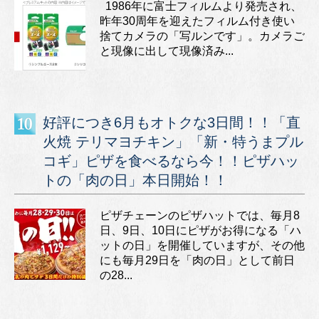
1986年に富士フィルムより発売され、
昨年30周年を迎えたフィルム付き使い
捨てカメラの「写ルンです」。カメラご
と現像に出して現像済み...
好評につき6月もオトクな3日間！！「直
火焼 テリマヨチキン」「新・特うまプル
コギ」ピザを食べるなら今！！ピザハッ
トの「肉の日」本日開始！！
ピザチェーンのピザハットでは、毎月8
日、9日、10日にピザがお得になる「ハ
ットの日」を開催していますが、その他
にも毎月29日を「肉の日」として前日
の28...