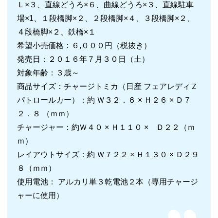
Ｌ×３、直線どうろ×６、曲線どうろ×３、直線駐車
場×1、１段橋脚×２、２段橋脚×４、３段橋脚×２、
４段橋脚×２、鉄橋×１
希望小売価格：６,０００円（税抜き）
発売日：２０１６年７月３０日（土）
対象年齢：３歳～
商品サイズ：チャージトミカ（日産 フェアレディＺ
パトロールカー）：約 Ｗ３２．６ × Ｈ２６ × Ｄ７
２．８ （ｍｍ）
チャージャー：約Ｗ４０ × Ｈ１１０ × Ｄ２２（ｍ
ｍ）
レイアウトサイズ：約 Ｗ７２２ × Ｈ１３０ × Ｄ２９
８（ｍｍ）
使用電池： アルカリ単３乾電池２本（専用チャージ
ャーに使用）