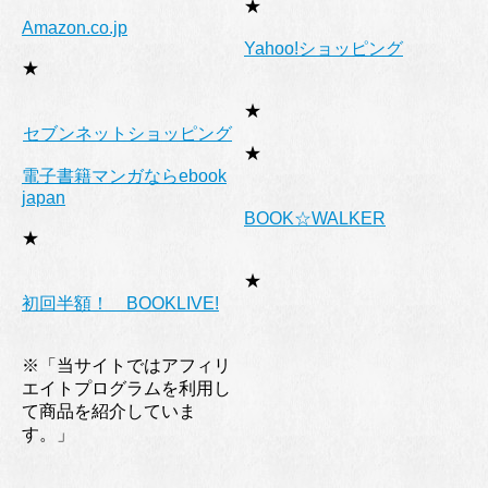
★
Amazon.co.jp
Yahoo!ショッピング
★
★
セブンネットショッピング
★
電子書籍マンガならebook
japan
BOOK☆WALKER
★
★
初回半額！ BOOKLIVE!
※「当サイトではアフィリ
エイトプログラムを利用し
て商品を紹介していま
す。」