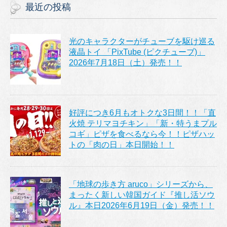
最近の投稿
光のキャラクターがチューブを駆け巡る
液晶トイ 「PixTube (ピクチューブ)」
2026年7月18日（土）発売！！
好評につき6月もオトクな3日間！！「直
火焼 テリマヨチキン」「新・特うまプル
コギ」ピザを食べるなら今！！ピザハッ
トの「肉の日」本日開始！！
「地球の歩き方 aruco」シリーズから、
まったく新しい韓国ガイド『推し活ソウ
ル』本日2026年6月19日（金）発売！！