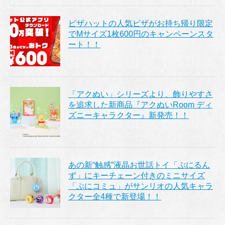
ピザハットの人気ピザがお持ち帰り限定
でMサイズ1枚600円のキャンペーンスタ
ート！！
「アクぬい」シリーズより、飾りやすさ
を追求した新商品『アクぬいRoom ディ
ズニーキャラクター』新発売！！
あの新“触感”液晶お世話トイ「ぷにるん
ず」にキーチェーン付きのミニサイズ
「ぷにコミュ」がサンリオの人気キャラ
クター全4種で新登場！！