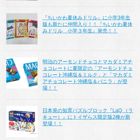
『ちいかわ夏休みドリル』に小学3年生
版も新たに仲間入り！！『ちいかわ夏休
みドリル 小学３年生』発売！！
明治のアーモンドチョコとマカダミアチ
ョコレートに夏限定の「アーモンドチョ
コレート沖縄塩＆ミルク」と「マカダミ
アチョコレート沖縄塩＆バニラ」が登
場！！
日本発の知育パズルブロック『LaQ （ラ
キュー）』にトイザらス限定版2種が新
登場！！