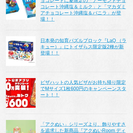
ョコレートに夏限定の「アーモンドチョ
コレート沖縄塩＆ミルク」と「マカダミ
アチョコレート沖縄塩＆バニラ」が登
場！！
日本発の知育パズルブロック『LaQ （ラ
キュー）』にトイザらス限定版2種が新
登場！！
ピザハットの人気ピザがお持ち帰り限定
でMサイズ1枚600円のキャンペーンスタ
ート！！
「アクぬい」シリーズより、飾りやすさ
を追求した新商品『アクぬいRoom ディ