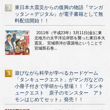
東日本大震災からの復興の物語『マンガ
ッタン＝デジタル』が電子書籍として無
料配信開始！！
2011年（平成23年）3月11日(金)に東
北地方の太平洋沿岸部を襲った東日本大
震災。 宮城県沖が震源地ということで
宮城県石巻...
遊びながら科学が学べるカードゲーム
「タンキュークエスト」がマンガなどの
小冊子付きで学研から登場！！『タンキ
ュークエスト 原子のモンスター アト
モンはじめてセット』発売！！