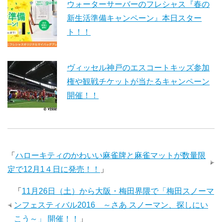
ウォーターサーバーのフレシャス『春の
新生活準備キャンペーン』本日スター
ト！！
ヴィッセル神戸のエスコートキッズ参加
権や観戦チケットが当たるキャンペーン
開催！！
「
ハローキティのかわいい麻雀牌と麻雀マットが数量限
定で12月1４日に発売！！
」
「
11月26日（土）から大阪・梅田界隈で「梅田スノーマ
ンフェスティバル2016 ～さあ スノーマン、探しにい
こう～」 開催！！
」