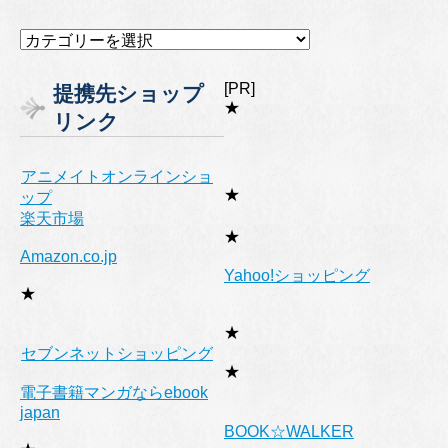
カ
テ
ゴ
[PR]
提携先ショップ
リ
★
リンク
ー
アニメイトオンラインショ
★
ップ
楽天市場
★
Amazon.co.jp
Yahoo!ショッピング
★
★
セブンネットショッピング
★
電子書籍マンガならebook
japan
BOOK☆WALKER