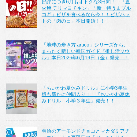
好評につき6月もオトクな3日間！！「直
火焼 テリマヨチキン」「新・特うまプル
コギ」ピザを食べるなら今！！ピザハッ
トの「肉の日」本日開始！！
「地球の歩き方 aruco」シリーズから、
まったく新しい韓国ガイド『推し活ソウ
ル』本日2026年6月19日（金）発売！！
『ちいかわ夏休みドリル』に小学3年生
版も新たに仲間入り！！『ちいかわ夏休
みドリル 小学３年生』発売！！
明治のアーモンドチョコとマカダミアチ