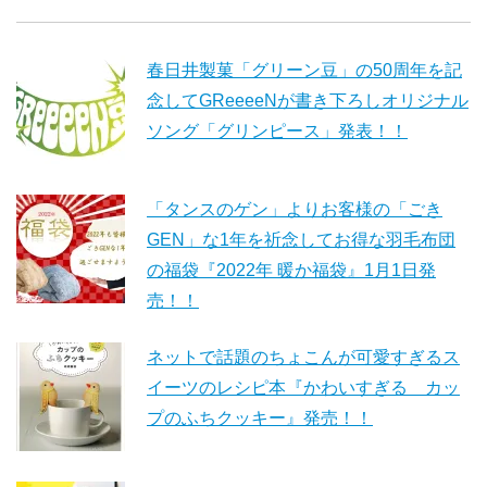
春日井製菓「グリーン豆」の50周年を記
念してGReeeeNが書き下ろしオリジナル
ソング「グリンピース」発表！！
「タンスのゲン」よりお客様の「ごき
GEN」な1年を祈念してお得な羽毛布団
の福袋『2022年 暖か福袋』1月1日発
売！！
ネットで話題のちょこんが可愛すぎるス
イーツのレシピ本『かわいすぎる カッ
プのふちクッキー』発売！！