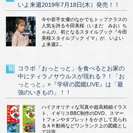
いよ来週2019年7月18日(木）発売！！
今や若手女優のなかでもトップクラスの
人気を誇る今田美桜（いまだ みお）ち
ゃんの、初となるスタイルブック『今田
美桜スタイルブック イマ』が、いよい
よ来週2...
コラボ「おっとっと」を食べるとお家の
中にティラノサウルスが現れる？！「お
っとっと」×『学研の図鑑LIVE』は「最
強のいきもの」！！
ハイクオリティな写真や超高精細イラス
ト、イギリスBBC制作のDVD、スマー
トフォンやタブレットをかざして見られ
るＡＲ動画などワンランク上の図鑑とし
て話題...