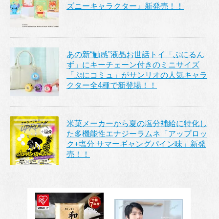
ズニーキャラクター』新発売！！
あの新“触感”液晶お世話トイ「ぷにるん
ず」にキーチェーン付きのミニサイズ
「ぷにコミュ」がサンリオの人気キャラ
クター全4種で新登場！！
米菓メーカーから夏の塩分補給に特化し
た多機能性エナジーラムネ「アップロッ
ク+塩分 サマーギャングパイン味」新発
売！！