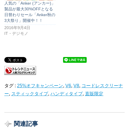
人気の「Anker (アンカー)」
製品が最大30%OFFとなる
日替わりセール「Anker秋の
3大祭り」開催中！！
2016年9月4日
IT・デジモノ
タグ :
25%オフキャンペーン
,
V6
,
V8
,
コードレスクリーナ
ー
,
スティックタイプ
,
ハンディタイプ
,
直販限定
関連記事