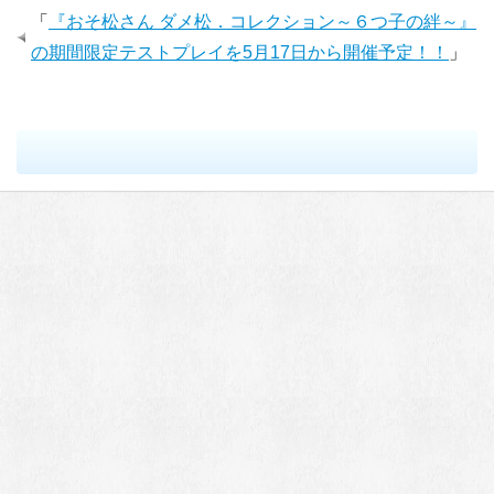
「
『おそ松さん ダメ松．コレクション～６つ子の絆～』
の期間限定テストプレイを5月17日から開催予定！！
」