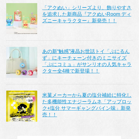
「アクぬい」シリーズより、飾りやすさ
を追求した新商品『アクぬいRoom ディ
ズニーキャラクター』新発売！！
あの新“触感”液晶お世話トイ「ぷにるん
ず」にキーチェーン付きのミニサイズ
「ぷにコミュ」がサンリオの人気キャラ
クター全4種で新登場！！
米菓メーカーから夏の塩分補給に特化し
た多機能性エナジーラムネ「アップロッ
ク+塩分 サマーギャングパイン味」新発
売！！