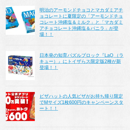
明治のアーモンドチョコとマカダミアチ
ョコレートに夏限定の「アーモンドチョ
コレート沖縄塩＆ミルク」と「マカダミ
アチョコレート沖縄塩＆バニラ」が登
場！！
日本発の知育パズルブロック『LaQ （ラ
キュー）』にトイザらス限定版2種が新
登場！！
ピザハットの人気ピザがお持ち帰り限定
でMサイズ1枚600円のキャンペーンスタ
ート！！