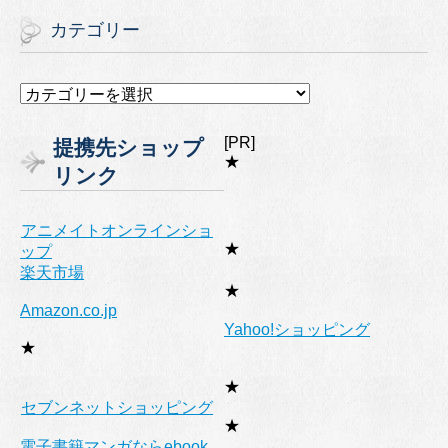
カテゴリー
カ
テ
ゴ
[PR]
提携先ショップ
リ
★
リンク
ー
アニメイトオンラインショ
★
ップ
楽天市場
★
Amazon.co.jp
Yahoo!ショッピング
★
★
セブンネットショッピング
★
電子書籍マンガならebook