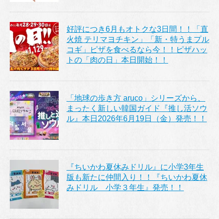
好評につき6月もオトクな3日間！！「直
火焼 テリマヨチキン」「新・特うまプル
コギ」ピザを食べるなら今！！ピザハッ
トの「肉の日」本日開始！！
「地球の歩き方 aruco」シリーズから、
まったく新しい韓国ガイド『推し活ソウ
ル』本日2026年6月19日（金）発売！！
『ちいかわ夏休みドリル』に小学3年生
版も新たに仲間入り！！『ちいかわ夏休
みドリル 小学３年生』発売！！