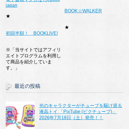
japan
BOOK☆WALKER
★
★
初回半額！ BOOKLIVE!
※「当サイトではアフィリ
エイトプログラムを利用し
て商品を紹介していま
す。」
最近の投稿
光のキャラクターがチューブを駆け巡る
液晶トイ 「PixTube (ピクチューブ)」
2026年7月18日（土）発売！！