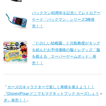
パックマン40周年を記念してレトロアー
ケード「パックマン」シリーズ3種発
売！！
「たのしい幼稚園」と川島教授がタッグ
を組んだお手頃価格の脳トレグッズ「脳
を鍛える スーパーゲームポッド」発
売！！
「
カーズのキャラクターで楽しく将棋を覚えよう！！
『Disney/Pixar どこでもマグネットブック カーズしょう
ぎ』発売！！
」