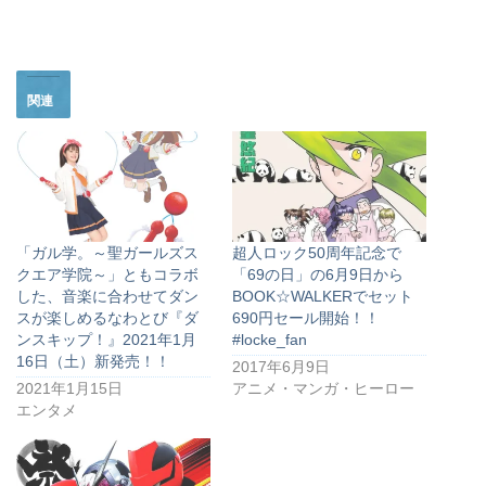
関連
「ガル学。～聖ガールズス
超人ロック50周年記念で
クエア学院～」ともコラボ
「69の日」の6月9日から
した、音楽に合わせてダン
BOOK☆WALKERでセット
スが楽しめるなわとび『ダ
690円セール開始！！
ンスキップ！』2021年1月
#locke_fan
16日（土）新発売！！
2017年6月9日
2021年1月15日
アニメ・マンガ・ヒーロー
エンタメ