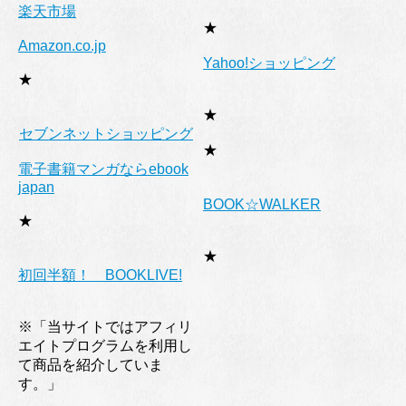
楽天市場
★
Amazon.co.jp
Yahoo!ショッピング
★
★
セブンネットショッピング
★
電子書籍マンガならebook
japan
BOOK☆WALKER
★
★
初回半額！ BOOKLIVE!
※「当サイトではアフィリ
エイトプログラムを利用し
て商品を紹介していま
す。」