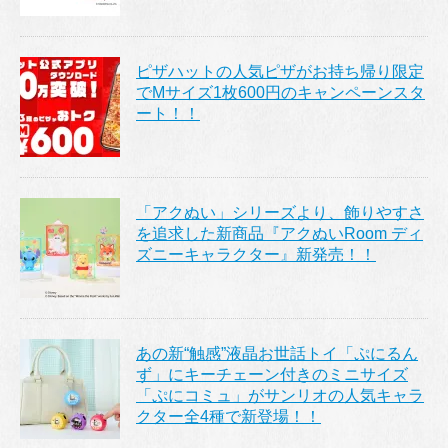
ピザハットの人気ピザがお持ち帰り限定
でMサイズ1枚600円のキャンペーンスタ
ート！！
「アクぬい」シリーズより、飾りやすさ
を追求した新商品『アクぬいRoom ディ
ズニーキャラクター』新発売！！
あの新“触感”液晶お世話トイ「ぷにるん
ず」にキーチェーン付きのミニサイズ
「ぷにコミュ」がサンリオの人気キャラ
クター全4種で新登場！！