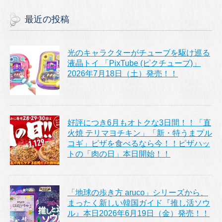
最近の投稿
光のキャラクターがチューブを駆け巡る
液晶トイ 「PixTube (ピクチューブ)」
2026年7月18日（土）発売！！
好評につき6月もオトクな3日間！！「直
火焼 テリマヨチキン」「新・特うまプル
コギ」ピザを食べるなら今！！ピザハッ
トの「肉の日」本日開始！！
「地球の歩き方 aruco」シリーズから、
まったく新しい韓国ガイド『推し活ソウ
ル』本日2026年6月19日（金）発売！！