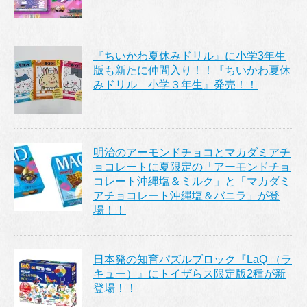
『ちいかわ夏休みドリル』に小学3年生
版も新たに仲間入り！！『ちいかわ夏休
みドリル 小学３年生』発売！！
明治のアーモンドチョコとマカダミアチ
ョコレートに夏限定の「アーモンドチョ
コレート沖縄塩＆ミルク」と「マカダミ
アチョコレート沖縄塩＆バニラ」が登
場！！
日本発の知育パズルブロック『LaQ （ラ
キュー）』にトイザらス限定版2種が新
登場！！