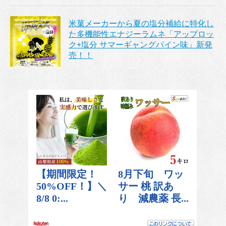
米菓メーカーから夏の塩分補給に特化し
た多機能性エナジーラムネ「アップロッ
ク+塩分 サマーギャングパイン味」新発
売！！