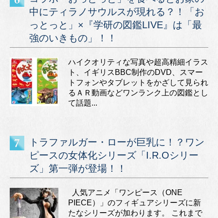
中にティラノサウルスが現れる？！「お
っとっと」×『学研の図鑑LIVE』は「最
強のいきもの」！！
ハイクオリティな写真や超高精細イラス
ト、イギリスBBC制作のDVD、スマー
トフォンやタブレットをかざして見られ
るＡＲ動画などワンランク上の図鑑とし
て話題...
トラファルガー・ローが巨乳に！？ワン
ピースの女体化シリーズ「I.R.Oシリー
ズ」第一弾が登場！！
人気アニメ「ワンピース（ONE
PIECE）」のフィギュアシリーズに新
たなシリーズが加わります。 これまで