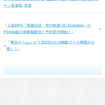
ーノ音楽院
,
音楽
「
人気RPG『英雄伝説 空の軌跡 SC Evolution』が
PSVita版の体験版配信と予約受付開始！
」
「
東京ゲームショウ 2015のセガ物販ブース情報が公
開！！
」