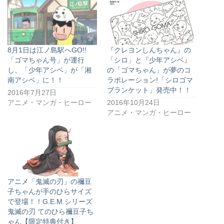
8月1日は江ノ島駅へGO!!
『クレヨンしんちゃん』の
「ゴマちゃん号」が運行
「シロ」と『少年アシベ』
し、「少年アシベ」が「湘
の「ゴマちゃん」が夢のコ
南アシベ」に！！
ラボレーション!「シロゴマ
ブランケット」発売中！！
2016年7月27日
アニメ・マンガ・ヒーロー
2016年10月24日
アニメ・マンガ・ヒーロー
アニメ「鬼滅の刃」の禰豆
子ちゃんが手のひらサイズ
で登場！！G.E.M.シリーズ
鬼滅の刃 てのひら禰豆子ち
ゃん【限定特典付き】