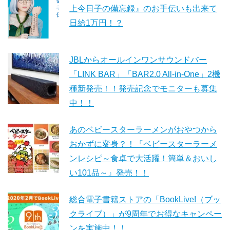
上今日子の備忘録』のお手伝いも出来て
日給1万円！？
JBLからオールインワンサウンドバー
「LINK BAR」「BAR2.0 All-in-One」2機
種新発売！！発売記念でモニターも募集
中！！
あのベビースターラーメンがおやつから
おかずに変身？！『ベビースターラーメ
ンレシピ～食卓で大活躍！簡単＆おいし
い101品～』発売！！
総合電子書籍ストアの「BookLive!（ブッ
クライブ）」が9周年でお得なキャンペー
ンを実施中！！