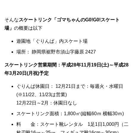
そんな
スケートリンク「ゴマちゃんのG0!G0!スケート
場」
の概要は以下
遊園地「ぐりんぱ」内スケート場
場所： 静岡県裾野市須山字藤原 2427
スケートリンク営業期間：平成28年11月19日(土)～平成28
年3月20日(月祝)予定
ぐりんぱ休園日： 12月21日まで：毎週火・水曜日
(※11/22、11/23は営業)
12月22日～2月：休園日なし
スケートリンク面積：1,800㎡(縦幅60ｍ 横幅30ｍ)
料 金：スケート靴レンタル 1足1日1,000円（二
枚刃靴16㎝～25㎝、フィギュア靴16cm～30cm）