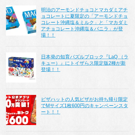
明治のアーモンドチョコとマカダミアチ
ョコレートに夏限定の「アーモンドチョ
コレート沖縄塩＆ミルク」と「マカダミ
アチョコレート沖縄塩＆バニラ」が登
場！！
日本発の知育パズルブロック『LaQ （ラ
キュー）』にトイザらス限定版2種が新
登場！！
ピザハットの人気ピザがお持ち帰り限定
でMサイズ1枚600円のキャンペーンスタ
ート！！