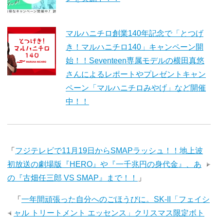
マルハニチロ創業140年記念で「とつげ
き！マルハニチロ140」キャンペーン開
始！！Seventeen専属モデルの横田真悠
さんによるレポートやプレゼントキャン
ペーン「マルハニチロみやげ」など開催
中！！
「
フジテレビで11月19日からSMAPラッシュ！！地上波
初放送の劇場版『HERO』や『一千兆円の身代金』、あ
の『古畑任三郎 VS SMAP』まで！！
」
「
一年間頑張った自分へのごほうびに。SK-II「フェイシ
ャル トリートメント エッセンス」クリスマス限定ボト