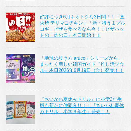
好評につき6月もオトクな3日間！！「直
火焼 テリマヨチキン」「新・特うまプル
コギ」ピザを食べるなら今！！ピザハッ
トの「肉の日」本日開始！！
「地球の歩き方 aruco」シリーズから、
まったく新しい韓国ガイド『推し活ソウ
ル』本日2026年6月19日（金）発売！！
『ちいかわ夏休みドリル』に小学3年生
版も新たに仲間入り！！『ちいかわ夏休
みドリル 小学３年生』発売！！