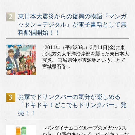
東日本大震災からの復興の物語『マンガ
ッタン＝デジタル』が電子書籍として無
料配信開始！！
2011年（平成23年）3月11日(金)に東
北地方の太平洋沿岸部を襲った東日本大
震災。 宮城県沖が震源地ということで
宮城県石巻...
お家でドリンクバーの気分が楽しめる
「ドキドキ！どこでもドリンクバー」発
売！！
バンダイナムコグループのメガハウス
から、自宅やキャンプ、バーベキューな