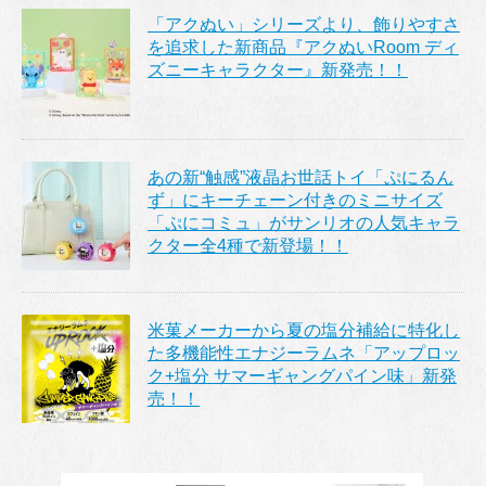
「アクぬい」シリーズより、飾りやすさ
を追求した新商品『アクぬいRoom ディ
ズニーキャラクター』新発売！！
あの新“触感”液晶お世話トイ「ぷにるん
ず」にキーチェーン付きのミニサイズ
「ぷにコミュ」がサンリオの人気キャラ
クター全4種で新登場！！
米菓メーカーから夏の塩分補給に特化し
た多機能性エナジーラムネ「アップロッ
ク+塩分 サマーギャングパイン味」新発
売！！