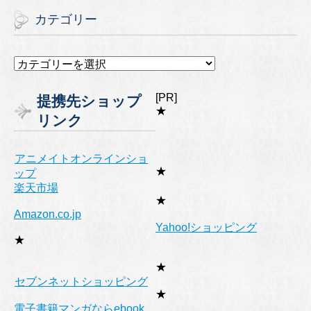
カテゴリー
カ
テ
ゴ
[PR]
提携先ショップ
リ
★
リンク
ー
アニメイトオンラインショ
★
ップ
楽天市場
★
Amazon.co.jp
Yahoo!ショッピング
★
★
セブンネットショッピング
★
電子書籍マンガならebook