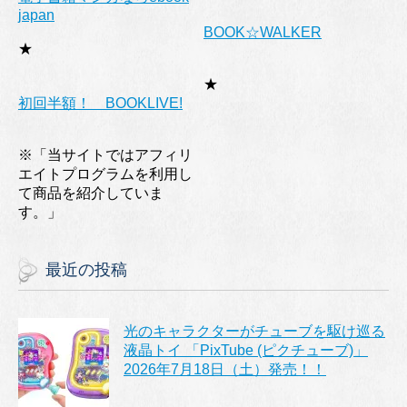
japan
BOOK☆WALKER
★
★
初回半額！ BOOKLIVE!
※「当サイトではアフィリ
エイトプログラムを利用し
て商品を紹介していま
す。」
最近の投稿
光のキャラクターがチューブを駆け巡る
液晶トイ 「PixTube (ピクチューブ)」
2026年7月18日（土）発売！！