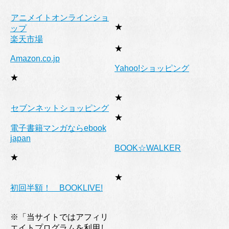
アニメイトオンラインショ
★
ップ
楽天市場
★
Amazon.co.jp
Yahoo!ショッピング
★
★
セブンネットショッピング
★
電子書籍マンガならebook
japan
BOOK☆WALKER
★
★
初回半額！ BOOKLIVE!
※「当サイトではアフィリ
エイトプログラムを利用し