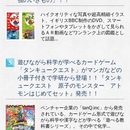
ハイクオリティな写真や超高精細イラス
ト、イギリスBBC制作のDVD、スマー
トフォンやタブレットをかざして見られ
るＡＲ動画などワンランク上の図鑑とし
て話題...
遊びながら科学が学べるカードゲーム
「タンキュークエスト」がマンガなどの
小冊子付きで学研から登場！！『タンキ
ュークエスト 原子のモンスター アト
モンはじめてセット』発売！！
ベンチャー企業の「tanQ.inc」から発売
されている、カードゲーム形式で遊びな
がら科学や漢字などが学べる「遊べる教
科書シリーズ」。 その中で化学...