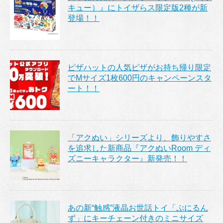
キュー）』にトイザらス限定版2種が新
登場！！
ピザハットの人気ピザがお持ち帰り限定
でMサイズ1枚600円のキャンペーンスタ
ート！！
「アクぬい」シリーズより、飾りやすさ
を追求した新商品『アクぬいRoom ディ
ズニーキャラクター』新発売！！
あの新“触感”液晶お世話トイ「ぷにるん
ず」にキーチェーン付きのミニサイズ