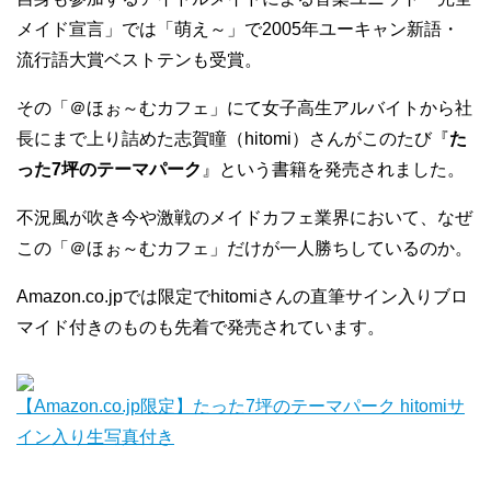
メイド宣言」では「萌え～」で2005年ユーキャン新語・
流行語大賞ベストテンも受賞。
その「＠ほぉ～むカフェ」にて女子高生アルバイトから社
長にまで上り詰めた志賀瞳（hitomi）さんがこのたび『
た
った7坪のテーマパーク
』という書籍を発売されました。
不況風が吹き今や激戦のメイドカフェ業界において、なぜ
この「＠ほぉ～むカフェ」だけが一人勝ちしているのか。
Amazon.co.jpでは限定でhitomiさんの直筆サイン入りブロ
マイド付きのものも先着で発売されています。
【Amazon.co.jp限定】たった7坪のテーマパーク hitomiサ
イン入り生写真付き