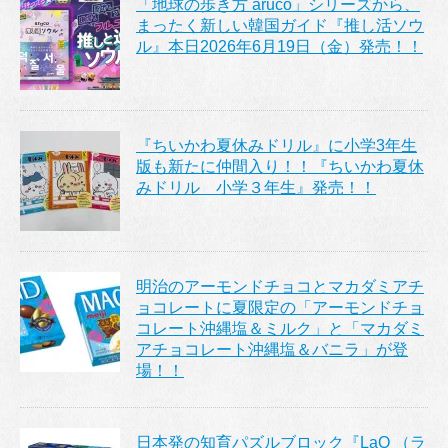
「地球の歩き方 aruco」シリーズから、
まったく新しい韓国ガイド『推し活ソウ
ル』本日2026年6月19日（金）発売！！
『ちいかわ夏休みドリル』に小学3年生
版も新たに仲間入り！！『ちいかわ夏休
みドリル 小学３年生』発売！！
明治のアーモンドチョコとマカダミアチ
ョコレートに夏限定の「アーモンドチョ
コレート沖縄塩＆ミルク」と「マカダミ
アチョコレート沖縄塩＆バニラ」が登
場！！
日本発の知育パズルブロック『LaQ （ラ