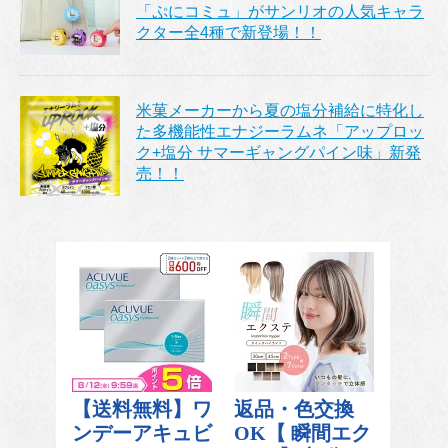
「ぷにコミュ」がサンリオの人気キャラ
クター全4種で新登場！！
米菓メーカーから夏の塩分補給に特化し
た多機能性エナジーラムネ「アップロッ
ク+塩分 サマーギャングパイン味」新発
売！！