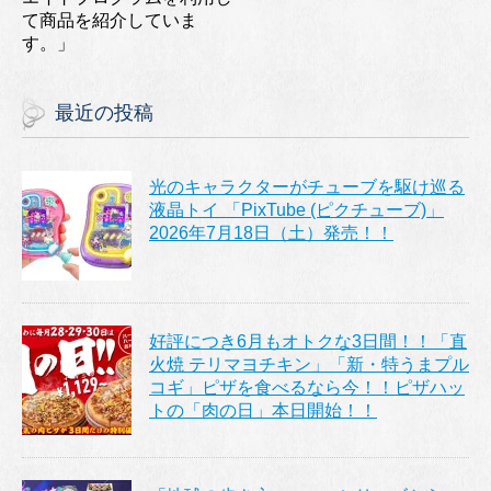
て商品を紹介していま
す。」
最近の投稿
光のキャラクターがチューブを駆け巡る
液晶トイ 「PixTube (ピクチューブ)」
2026年7月18日（土）発売！！
好評につき6月もオトクな3日間！！「直
火焼 テリマヨチキン」「新・特うまプル
コギ」ピザを食べるなら今！！ピザハッ
トの「肉の日」本日開始！！