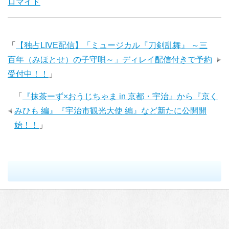
ロマイド
「
【独占LIVE配信】「ミュージカル『刀剣乱舞』 ～三
百年（みほとせ）の子守唄～」ディレイ配信付きで予約
受付中！！
」
「
『抹茶ーず×おうじちゃま in 京都・宇治』から『京く
みひも 編』『宇治市観光大使 編』など新たに公開開
始！！
」