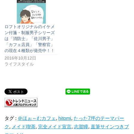
ロフトオリジナルのイケメ
ン付箋・制服男子シリーズ
は「消防士」「佐川男子」
「カフェ店員」「警察官」
の現在４種類が発売中！！
2016年10月12日
ライフスタイル
タグ :
＠ほぉ～むカフェ
,
hitomi
,
たった7坪のテーマパー
ク
,
メイド喫茶
,
完全メイド宣言
,
志賀瞳
,
直筆サインつきブ