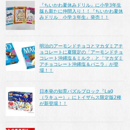
『ちいかわ夏休みドリル』に小学3年生
版も新たに仲間入り！！『ちいかわ夏休
みドリル 小学３年生』発売！！
明治のアーモンドチョコとマカダミアチ
ョコレートに夏限定の「アーモンドチョ
コレート沖縄塩＆ミルク」と「マカダミ
アチョコレート沖縄塩＆バニラ」が登
場！！
日本発の知育パズルブロック『LaQ
（ラキュー）』にトイザらス限定版2種
が新登場！！