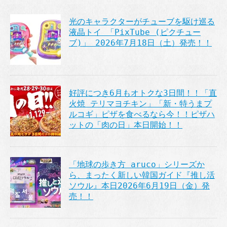
光のキャラクターがチューブを駆け巡る
液晶トイ 「PixTube (ピクチュー
ブ)」 2026年7月18日（土）発売！！
好評につき6月もオトクな3日間！！「直
火焼 テリマヨチキン」「新・特うまプ
ルコギ」ピザを食べるなら今！！ピザハ
ットの「肉の日」本日開始！！
「地球の歩き方 aruco」シリーズか
ら、まったく新しい韓国ガイド『推し活
ソウル』本日2026年6月19日（金）発
売！！