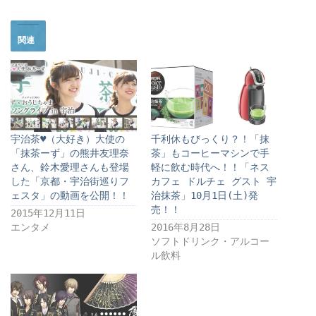
関連
宇治茶♥（大好き）大使の
千利休もびっくり？！「抹
「抹茶ーず」の熊井友理奈
茶」もコーヒーマシンで手
さん、鈴木愛理さんも登場
軽に飲む時代へ！！「ネス
した「京都・宇治街巡りフ
カフェ ドルチェ グスト 宇
ェスタ」の動画を公開！！
治抹茶」10月1日(土)発
売！！
2015年12月11日
エンタメ
2016年8月28日
ソフトドリンク・アルコー
ル飲料