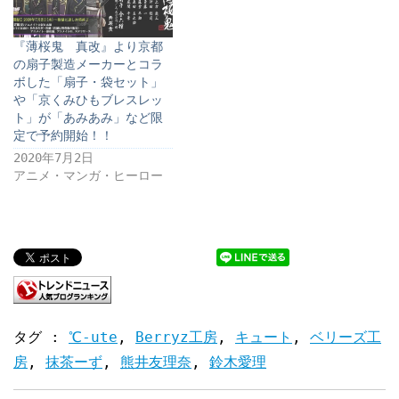
『薄桜鬼 真改』より京都
の扇子製造メーカーとコラ
ボした「扇子・袋セット」
や「京くみひもブレスレッ
ト」が「あみあみ」など限
定で予約開始！！
2020年7月2日
アニメ・マンガ・ヒーロー
タグ :
℃-ute
,
Berryz工房
,
キュート
,
ベリーズ工
房
,
抹茶ーず
,
熊井友理奈
,
鈴木愛理