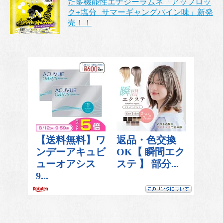
た多機能性エナジーラムネ「アップロッ
ク+塩分 サマーギャングパイン味」新発
売！！