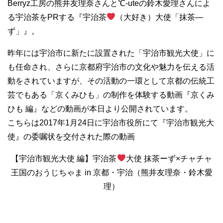
Berryz工房の熊井友理奈さんと℃-uteの鈴木愛理さんによ
る宇治茶をPRする『宇治茶
（大好き）大使「抹茶―
ず」』。
昨年には宇治市に新たに設置された「宇治市観光大使」に
も任命され、さらに京都府宇治市の文化や魅力を伝える活
動をされていますが、その活動の一環として京都の伝統工
芸でもある「京くみひも」の制作を体験する動画『京くみ
ひも 編』などの動画が本日より公開されています。
こちらは2017年1月24日に宇治市役所にて『宇治市観光大
使』の委嘱状を交付された際の動画
【宇治市観光大使 編】宇治茶
大使 抹茶ーず×チャチャ
王国のおうじちゃま in 京都・宇治（熊井友理奈・鈴木愛
理）