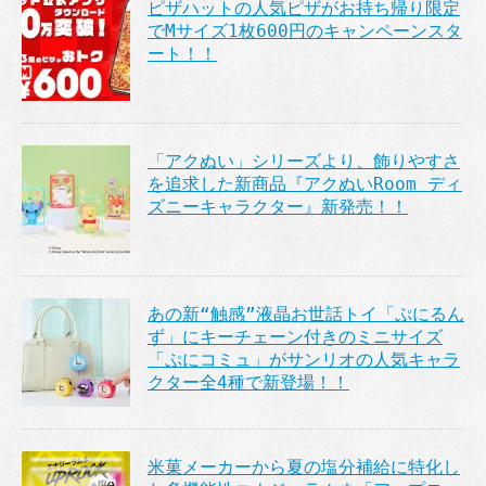
ピザハットの人気ピザがお持ち帰り限定
でMサイズ1枚600円のキャンペーンスタ
ート！！
「アクぬい」シリーズより、飾りやすさ
を追求した新商品『アクぬいRoom ディ
ズニーキャラクター』新発売！！
あの新“触感”液晶お世話トイ「ぷにるん
ず」にキーチェーン付きのミニサイズ
「ぷにコミュ」がサンリオの人気キャラ
クター全4種で新登場！！
米菓メーカーから夏の塩分補給に特化し