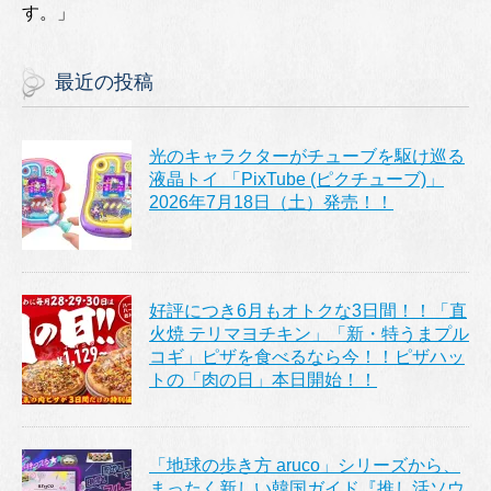
す。」
最近の投稿
光のキャラクターがチューブを駆け巡る
液晶トイ 「PixTube (ピクチューブ)」
2026年7月18日（土）発売！！
好評につき6月もオトクな3日間！！「直
火焼 テリマヨチキン」「新・特うまプル
コギ」ピザを食べるなら今！！ピザハッ
トの「肉の日」本日開始！！
「地球の歩き方 aruco」シリーズから、
まったく新しい韓国ガイド『推し活ソウ