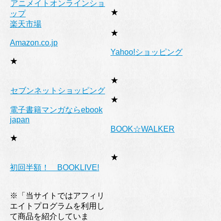
アニメイトオンラインショ
★
ップ
楽天市場
★
Amazon.co.jp
Yahoo!ショッピング
★
★
セブンネットショッピング
★
電子書籍マンガならebook
japan
BOOK☆WALKER
★
★
初回半額！ BOOKLIVE!
※「当サイトではアフィリ
エイトプログラムを利用し
て商品を紹介していま