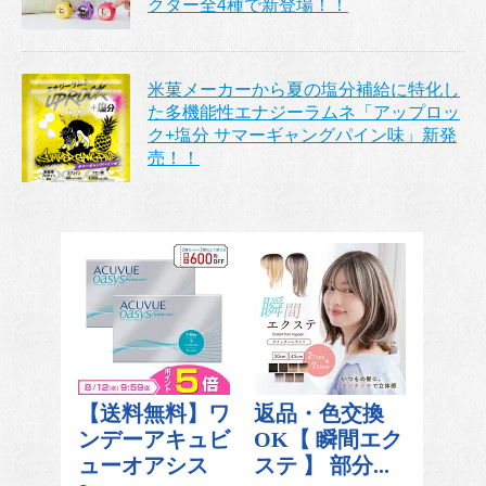
クター全4種で新登場！！
米菓メーカーから夏の塩分補給に特化し
た多機能性エナジーラムネ「アップロッ
ク+塩分 サマーギャングパイン味」新発
売！！