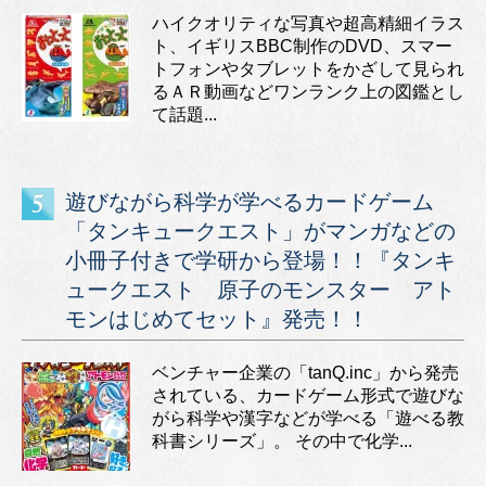
ハイクオリティな写真や超高精細イラス
ト、イギリスBBC制作のDVD、スマー
トフォンやタブレットをかざして見られ
るＡＲ動画などワンランク上の図鑑とし
て話題...
遊びながら科学が学べるカードゲーム
「タンキュークエスト」がマンガなどの
小冊子付きで学研から登場！！『タンキ
ュークエスト 原子のモンスター アト
モンはじめてセット』発売！！
ベンチャー企業の「tanQ.inc」から発売
されている、カードゲーム形式で遊びな
がら科学や漢字などが学べる「遊べる教
科書シリーズ」。 その中で化学...