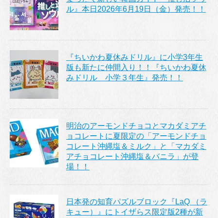
ル』本日2026年6月19日（金）発売！！
『ちいかわ夏休みドリル』に小学3年生
版も新たに仲間入り！！『ちいかわ夏休
みドリル 小学３年生』発売！！
明治のアーモンドチョコとマカダミアチ
ョコレートに夏限定の「アーモンドチョ
コレート沖縄塩＆ミルク」と「マカダミ
アチョコレート沖縄塩＆バニラ」が登
場！！
日本発の知育パズルブロック『LaQ （ラ
キュー）』にトイザらス限定版2種が新