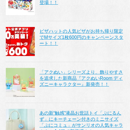
登場！！
ピザハットの人気ピザがお持ち帰り限定
でMサイズ1枚600円のキャンペーンスタ
ート！！
「アクぬい」シリーズより、飾りやすさ
を追求した新商品『アクぬいRoom ディ
ズニーキャラクター』新発売！！
あの新“触感”液晶お世話トイ「ぷにるん
ず」にキーチェーン付きのミニサイズ
「ぷにコミュ」がサンリオの人気キャラ