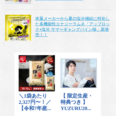
米菓メーカーから夏の塩分補給に特化し
た多機能性エナジーラムネ「アップロッ
ク+塩分 サマーギャングパイン味」新発
売！！