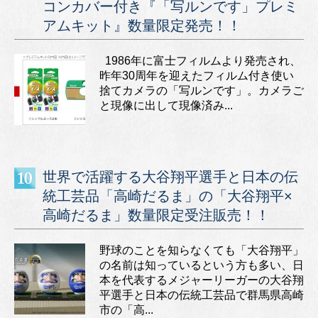
コンカバー付き『「写ルンです」プレミ
アムキット』数量限定発売！！
1986年に富士フィルムより発売され、
昨年30周年を迎えたフィルム付き使い
捨てカメラの「写ルンです」。カメラご
と現像に出して現像済み...
世界で活躍する大谷翔平選手と日本の伝
統工芸品「高崎だるま」の「大谷翔平×
高崎だるま」数量限定受注販売！！
野球のことを知らなくても「大谷翔平」
の名前は知っているという方も多い、日
本を代表するメジャーリーガーの大谷翔
平選手と日本の伝統工芸品で群馬県高崎
市の「高...