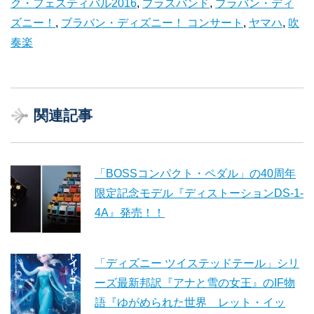
ク・フェスティバル2016
,
ブラスバンド
,
ブラバン・ディ
ズニー！
,
ブラバン・ディズニー！ コンサート
,
ヤマハ
,
吹
奏楽
関連記事
「BOSSコンパクト・ペダル」の40周年
限定記念モデル『ディストーションDS-1-
4A』発売！！
「ディズニー ツイステッドテール」シリ
ーズ最新邦訳『アナと雪の女王』のIF物
語『ゆがめられた世界 レット・イッ