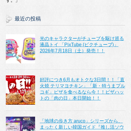
す。」
最近の投稿
光のキャラクターがチューブを駆け巡る
液晶トイ 「PixTube (ピクチューブ)」
2026年7月18日（土）発売！！
好評につき6月もオトクな3日間！！「直
火焼 テリマヨチキン」「新・特うまプル
コギ」ピザを食べるなら今！！ピザハッ
トの「肉の日」本日開始！！
「地球の歩き方 aruco」シリーズから、
まったく新しい韓国ガイド『推し活ソウ