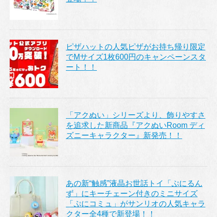
ピザハットの人気ピザがお持ち帰り限定
でMサイズ1枚600円のキャンペーンスタ
ート！！
「アクぬい」シリーズより、飾りやすさ
を追求した新商品『アクぬいRoom ディ
ズニーキャラクター』新発売！！
あの新“触感”液晶お世話トイ「ぷにるん
ず」にキーチェーン付きのミニサイズ
「ぷにコミュ」がサンリオの人気キャラ
クター全4種で新登場！！