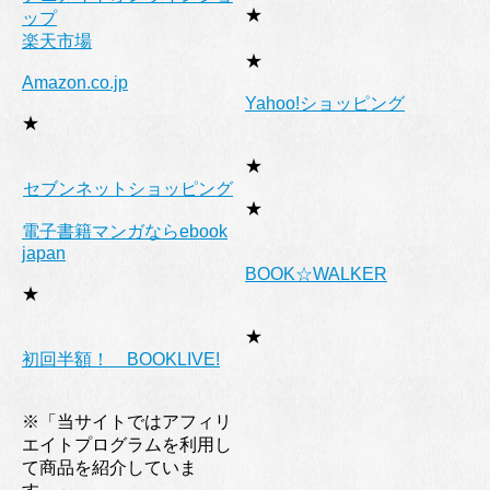
★
ップ
楽天市場
★
Amazon.co.jp
Yahoo!ショッピング
★
★
セブンネットショッピング
★
電子書籍マンガならebook
japan
BOOK☆WALKER
★
★
初回半額！ BOOKLIVE!
※「当サイトではアフィリ
エイトプログラムを利用し
て商品を紹介していま