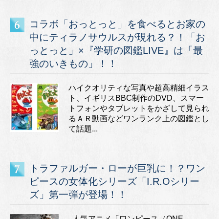
コラボ「おっとっと」を食べるとお家の
中にティラノサウルスが現れる？！「お
っとっと」×『学研の図鑑LIVE』は「最
強のいきもの」！！
ハイクオリティな写真や超高精細イラス
ト、イギリスBBC制作のDVD、スマー
トフォンやタブレットをかざして見られ
るＡＲ動画などワンランク上の図鑑とし
て話題...
トラファルガー・ローが巨乳に！？ワン
ピースの女体化シリーズ「I.R.Oシリー
ズ」第一弾が登場！！
人気アニメ「ワンピース（ONE