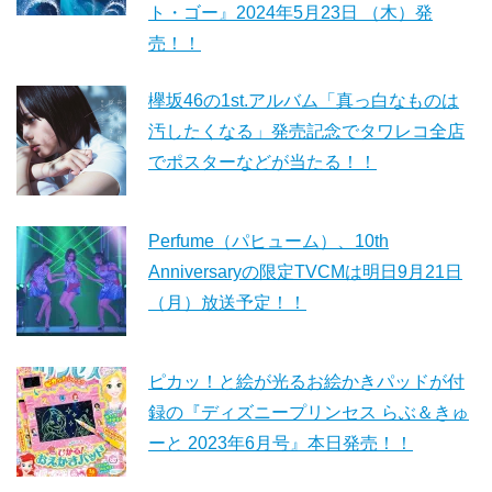
ト・ゴー』2024年5月23日 （木）発
売！！
欅坂46の1st.アルバム「真っ白なものは
汚したくなる」発売記念でタワレコ全店
でポスターなどが当たる！！
Perfume（パヒューム）、10th
Anniversaryの限定TVCMは明日9月21日
（月）放送予定！！
ピカッ！と絵が光るお絵かきパッドが付
録の『ディズニープリンセス らぶ＆きゅ
ーと 2023年6月号』本日発売！！