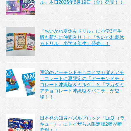
ル』本日2026年6月19日（金）発売！！
『ちいかわ夏休みドリル』に小学3年生
版も新たに仲間入り！！『ちいかわ夏休
みドリル 小学３年生』発売！！
明治のアーモンドチョコとマカダミアチ
ョコレートに夏限定の「アーモンドチョ
コレート沖縄塩＆ミルク」と「マカダミ
アチョコレート沖縄塩＆バニラ」が登
場！！
日本発の知育パズルブロック『LaQ （ラ
キュー）』にトイザらス限定版2種が新
登場！！