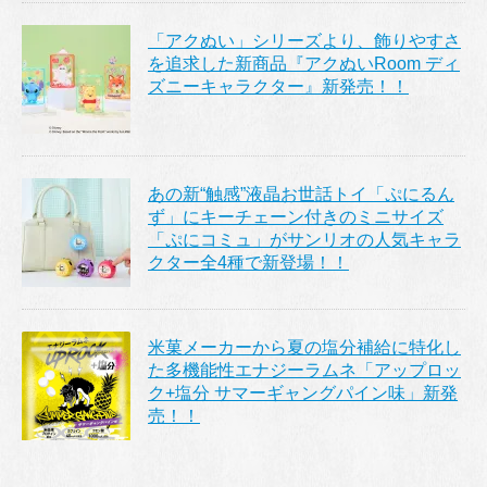
「アクぬい」シリーズより、飾りやすさ
を追求した新商品『アクぬいRoom ディ
ズニーキャラクター』新発売！！
あの新“触感”液晶お世話トイ「ぷにるん
ず」にキーチェーン付きのミニサイズ
「ぷにコミュ」がサンリオの人気キャラ
クター全4種で新登場！！
米菓メーカーから夏の塩分補給に特化し
た多機能性エナジーラムネ「アップロッ
ク+塩分 サマーギャングパイン味」新発
売！！