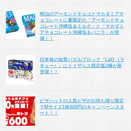
明治のアーモンドチョコとマカダミアチ
ョコレートに夏限定の「アーモンドチョ
コレート沖縄塩＆ミルク」と「マカダミ
アチョコレート沖縄塩＆バニラ」が登
場！！
日本発の知育パズルブロック『LaQ （ラ
キュー）』にトイザらス限定版2種が新
登場！！
ピザハットの人気ピザがお持ち帰り限定
でMサイズ1枚600円のキャンペーンスタ
ート！！