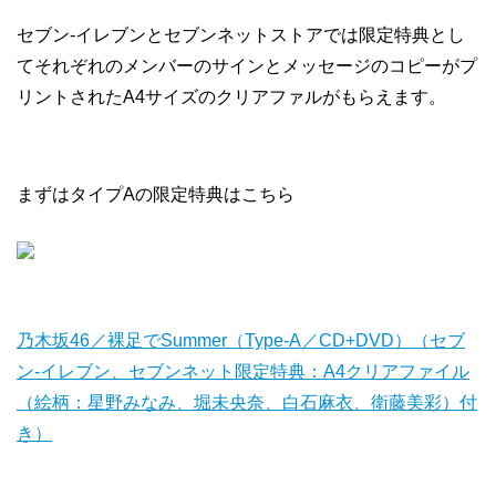
セブン-イレブンとセブンネットストアでは限定特典とし
てそれぞれのメンバーのサインとメッセージのコピーがプ
リントされたA4サイズのクリアファルがもらえます。
まずはタイプAの限定特典はこちら
乃木坂46／裸足でSummer（Type-A／CD+DVD）（セブ
ン‐イレブン、セブンネット限定特典：A4クリアファイル
（絵柄：星野みなみ、堀未央奈、白石麻衣、衛藤美彩）付
き）