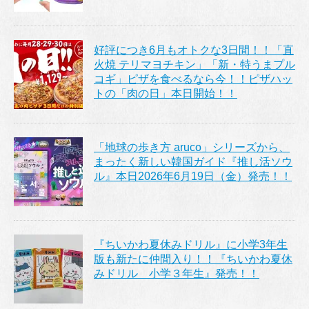
好評につき6月もオトクな3日間！！「直
火焼 テリマヨチキン」「新・特うまプル
コギ」ピザを食べるなら今！！ピザハッ
トの「肉の日」本日開始！！
「地球の歩き方 aruco」シリーズから、
まったく新しい韓国ガイド『推し活ソウ
ル』本日2026年6月19日（金）発売！！
『ちいかわ夏休みドリル』に小学3年生
版も新たに仲間入り！！『ちいかわ夏休
みドリル 小学３年生』発売！！