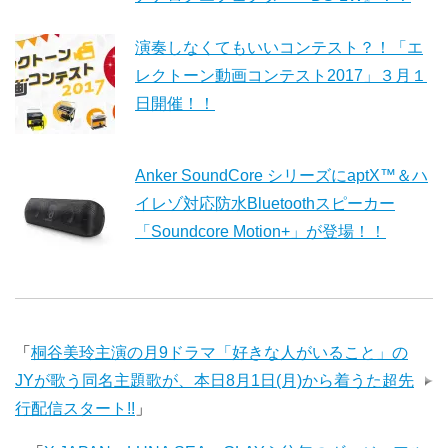
演奏しなくてもいいコンテスト？！「エ
レクトーン動画コンテスト2017」３月１
日開催！！
Anker SoundCore シリーズにaptX™＆ハ
イレゾ対応防水Bluetoothスピーカー
「Soundcore Motion+」が登場！！
「
桐谷美玲主演の月9ドラマ「好きな人がいること」の
JYが歌う同名主題歌が、本日8月1日(月)から着うた超先
行配信スタート!!
」