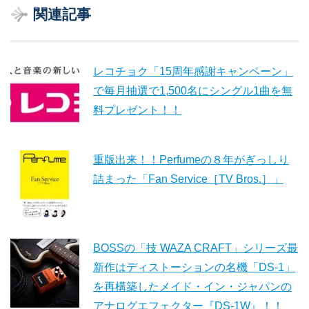
関連記事
レコチョク「15周年感謝キャンペーン」
で毎月抽選で1,500名にシングル1曲を無
料プレゼント！！
重版出来！！Perfumeの８年がぎっしり
詰まった「Fan Service［TV Bros.］」
BOSSの「技 WAZA CRAFT」シリーズ最
新作はディストーションの名機「DS-1」
を再構築したメイド・イン・ジャパンの
アナログエフェクター『DS-1W』！！