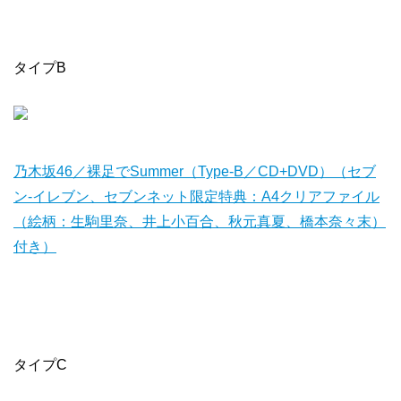
タイプB
乃木坂46／裸足でSummer（Type-B／CD+DVD）（セブ
ン‐イレブン、セブンネット限定特典：A4クリアファイル
（絵柄：生駒里奈、井上小百合、秋元真夏、橋本奈々末）
付き）
タイプC