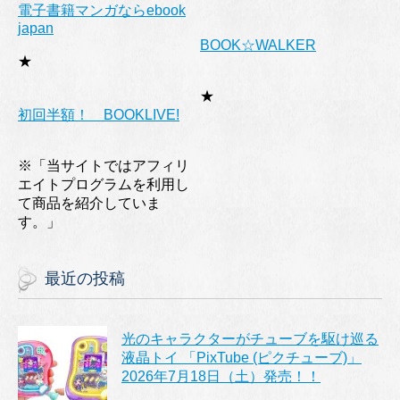
電子書籍マンガならebook
japan
BOOK☆WALKER
★
★
初回半額！ BOOKLIVE!
※「当サイトではアフィリ
エイトプログラムを利用し
て商品を紹介していま
す。」
最近の投稿
光のキャラクターがチューブを駆け巡る
液晶トイ 「PixTube (ピクチューブ)」
2026年7月18日（土）発売！！