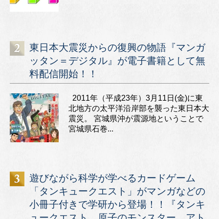
東日本大震災からの復興の物語『マンガ
ッタン＝デジタル』が電子書籍として無
料配信開始！！
2011年（平成23年）3月11日(金)に東
北地方の太平洋沿岸部を襲った東日本大
震災。 宮城県沖が震源地ということで
宮城県石巻...
遊びながら科学が学べるカードゲーム
「タンキュークエスト」がマンガなどの
小冊子付きで学研から登場！！『タンキ
ュークエスト 原子のモンスター アト