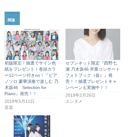
関連
初版限定！抽選でサイン色
セブンネット限定『西野七
紙をプレゼント！巻頭カラ
瀬 乃木坂46 卒業コンサート
ー12ページ付きno！『ピア
フォトブック（仮）』発
ノソロ 豪華演奏で楽しむ 乃
売！！抽選プレゼントキャ
木坂46 Selection for
ンペーンも実施中！！
Piano』発売！！
2019年2月26日
2018年5月11日
エンタメ
音楽