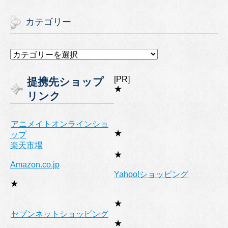
カテゴリー
カ
テ
ゴ
[PR]
提携先ショップ
リ
★
リンク
ー
アニメイトオンラインショ
★
ップ
楽天市場
★
Amazon.co.jp
Yahoo!ショッピング
★
★
セブンネットショッピング
★