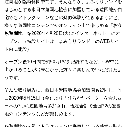
遊園地が臨時休園中です。そんななか、よみうりランドを
はじめとする東日本遊園地協会に加盟している遊園地が自
宅でもアトラクションなどの疑似体験ができるようにと、
様々な遊園地コンテンツがオンライン上で楽しめる「
おう
ち遊園地
」を2020年4月28日(火)にインターネット上にオ
ープン。（特設サイトは「よみうりランド」のWEBサイ
ト内に開設）
オープン後10日間で約50万PVを記録するなど、GW中に
出かけることが出来なかった方々に楽しんでいただけたよ
うです。
そんな取り組みに、西日本遊園地協会加盟園も賛同し、昨
日2020年5月15日（金）より「ひらかたパーク」を含む西
日本の7つの遊園地も参加され、現在合計で全国22の遊園
地のコンテンツなどが楽しめます。
各遊園地の人気アトラクションに乗車している感覚が味わ