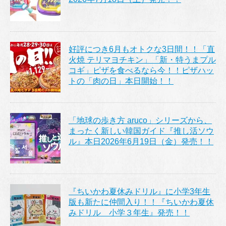
好評につき6月もオトクな3日間！！「直
火焼 テリマヨチキン」「新・特うまプル
コギ」ピザを食べるなら今！！ピザハッ
トの「肉の日」本日開始！！
「地球の歩き方 aruco」シリーズから、
まったく新しい韓国ガイド『推し活ソウ
ル』本日2026年6月19日（金）発売！！
『ちいかわ夏休みドリル』に小学3年生
版も新たに仲間入り！！『ちいかわ夏休
みドリル 小学３年生』発売！！