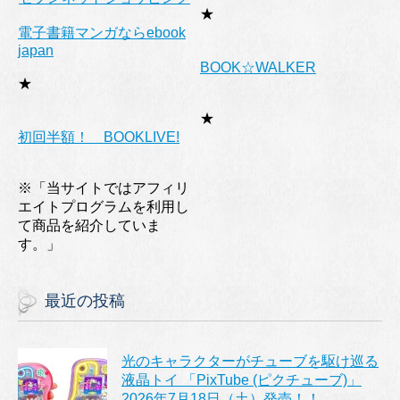
★
電子書籍マンガならebook
japan
BOOK☆WALKER
★
★
初回半額！ BOOKLIVE!
※「当サイトではアフィリ
エイトプログラムを利用し
て商品を紹介していま
す。」
最近の投稿
光のキャラクターがチューブを駆け巡る
液晶トイ 「PixTube (ピクチューブ)」
2026年7月18日（土）発売！！