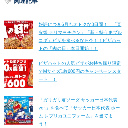
関連記事
好評につき6月もオトクな3日間！！「直
火焼 テリマヨチキン」「新・特うまプル
コギ」ピザを食べるなら今！！ピザハッ
トの「肉の日」本日開始！！
ピザハットの人気ピザがお持ち帰り限定
でMサイズ1枚600円のキャンペーンスタ
ート！！
「ガリガリ君ソーダ サッカー日本代表
ver.」を食べて「サッカー日本代表 ホー
ム レプリカユニフォーム」を当てよ
う！！