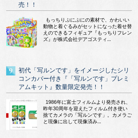
売！！
もっちりぷにぷにの素材で、かわいい
動物と着ぐるみがセットになった着せ替
えのできるフィギュア『もっちりフレン
ズ』が株式会社デアゴスティ...
初代「写ルンです」をイメージしたシリ
コンカバー付き『「写ルンです」プレミ
アムキット』数量限定発売！！
1986年に富士フィルムより発売され、
昨年30周年を迎えたフィルム付き使い
捨てカメラの「写ルンです」。カメラご
と現像に出して現像済み...