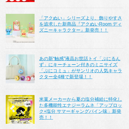
「アクぬい」シリーズより、飾りやすさ
を追求した新商品『アクぬいRoom ディ
ズニーキャラクター』新発売！！
あの新“触感”液晶お世話トイ「ぷにるん
ず」にキーチェーン付きのミニサイズ
「ぷにコミュ」がサンリオの人気キャラ
クター全4種で新登場！！
米菓メーカーから夏の塩分補給に特化し
た多機能性エナジーラムネ「アップロッ
ク+塩分 サマーギャングパイン味」新発
売！！