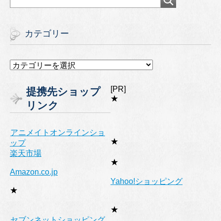
カテゴリー
カ
テ
ゴ
[PR]
提携先ショップ
リ
★
リンク
ー
アニメイトオンラインショ
★
ップ
楽天市場
★
Amazon.co.jp
Yahoo!ショッピング
★
★
セブンネットショッピング