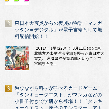
東日本大震災からの復興の物語『マンガ
ッタン＝デジタル』が電子書籍として無
料配信開始！！
2011年（平成23年）3月11日(金)に東
北地方の太平洋沿岸部を襲った東日本大
震災。 宮城県沖が震源地ということで
宮城県石巻...
遊びながら科学が学べるカードゲーム
「タンキュークエスト」がマンガなどの
小冊子付きで学研から登場！！『タンキ
ュークエスト 原子のモンスター アト