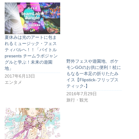
夏休みは光のアートに包ま
れるミュージック・フェス
ティバルへ！！「バイトル
presents チームラボジャン
野外フェスや遊園地、ポケ
グルと学ぶ！未来の遊園
モンGOのお供に便利！杖に
地」
もなる一本足の折りたたみ
2017年6月13日
イス【Flipstick-フリップス
エンタメ
ティック-】
2016年7月29日
旅行・観光