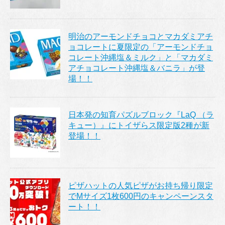
明治のアーモンドチョコとマカダミアチ
ョコレートに夏限定の「アーモンドチョ
コレート沖縄塩＆ミルク」と「マカダミ
アチョコレート沖縄塩＆バニラ」が登
場！！
日本発の知育パズルブロック『LaQ （ラ
キュー）』にトイザらス限定版2種が新
登場！！
ピザハットの人気ピザがお持ち帰り限定
でMサイズ1枚600円のキャンペーンスタ
ート！！