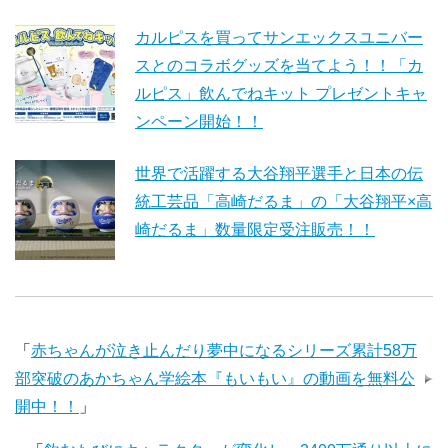
カルピスを買ってサンエックスユニバー
スとのコラボグッズを当てよう！！「カ
ルピス」飲んでねキット プレゼントキャ
ンペーン開始！！
世界で活躍する大谷翔平選手と日本の伝
統工芸品「高崎だるま」の「大谷翔平×高
崎だるま」数量限定受注販売！！
「
赤ちゃんが泣き止んだり夢中になるシリーズ累計58万
部突破のあかちゃん学絵本『もいもい』の動画を無料公
開中！！
」