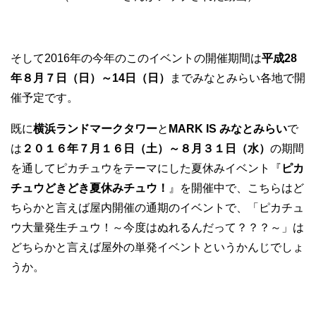
そして2016年の今年のこのイベントの開催期間は
平成28
年８月７日（日）～14日（日）
までみなとみらい各地で開
催予定です。
既に
横浜ランドマークタワー
と
MARK IS みなとみらい
で
は
２０１６年７月１６日（土）～８月３１日（水）
の期間
を通してピカチュウをテーマにした夏休みイベント『
ピカ
チュウどきどき夏休みチュウ！
』を開催中で、こちらはど
ちらかと言えば屋内開催の通期のイベントで、「ピカチュ
ウ大量発生チュウ！～今度はぬれるんだって？？？～」は
どちらかと言えば屋外の単発イベントというかんじでしょ
うか。