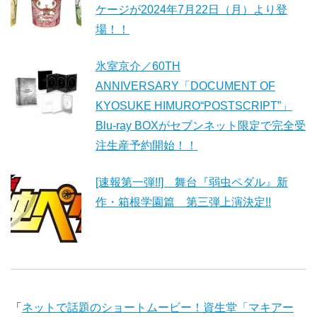
ケージが2024年7月22日（月）より登
場！！
氷室京介／60TH
ANNIVERSARY「DOCUMENT OF
KYOSUKE HIMURO“POSTSCRIPT”」
Blu-ray BOXがセブンネット限定で完全受
注生産予約開始！！
[速報第一弾!!] 舞台『弱虫ペダル』新
作・箱根学園篇 第三弾上演決定!!
「
ネットで話題のショートムービー！資生堂「マキアー