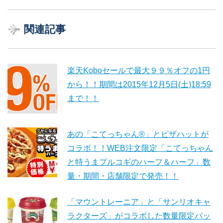
関連記事
楽天Koboセールで最大９９％オフの1円
から！！期間は2015年12月5日(土)18:59
まで！！
あの「こてっちゃん®」とピザハットが
コラボ！！WEB注文限定「こてっちゃん
と特うまプルコギのハーフ＆ハーフ」数
量・期間・店舗限定で発売！！
「マウントレーニア」と「サンリオキャ
ラクターズ」がコラボした数量限定パッ