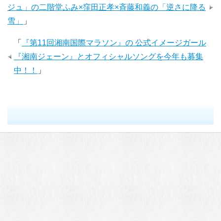
ジュ」の二階堂ふみ×窪田正孝×斉藤和義の「逆さに降る
雪」
」
「
『第11回湘南国際マラソン』の 公式イメージガール
『湘南ジェーン』とオフィシャルソングを今年も募集
中！！
」