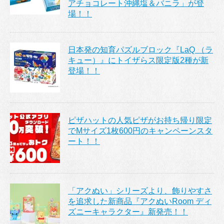
アチョコレート沖縄塩＆バニラ」が登
場！！
日本発の知育パズルブロック『LaQ （ラ
キュー）』にトイザらス限定版2種が新
登場！！
ピザハットの人気ピザがお持ち帰り限定
でMサイズ1枚600円のキャンペーンスタ
ート！！
「アクぬい」シリーズより、飾りやすさ
を追求した新商品『アクぬいRoom ディ
ズニーキャラクター』新発売！！