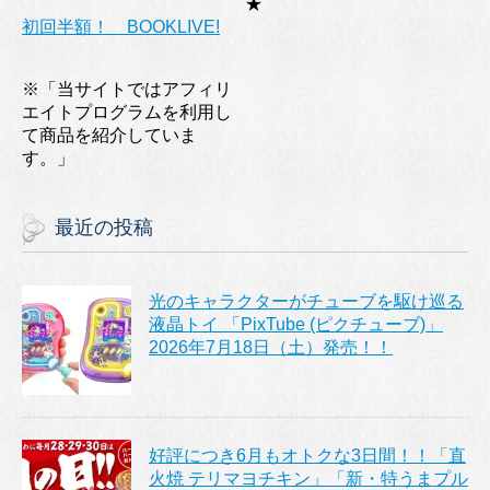
★
初回半額！ BOOKLIVE!
※「当サイトではアフィリ
エイトプログラムを利用し
て商品を紹介していま
す。」
最近の投稿
光のキャラクターがチューブを駆け巡る
液晶トイ 「PixTube (ピクチューブ)」
2026年7月18日（土）発売！！
好評につき6月もオトクな3日間！！「直
火焼 テリマヨチキン」「新・特うまプル