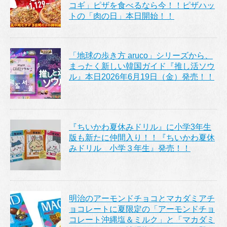
コギ」ピザを食べるなら今！！ピザハッ
トの「肉の日」本日開始！！
「地球の歩き方 aruco」シリーズから、
まったく新しい韓国ガイド『推し活ソウ
ル』本日2026年6月19日（金）発売！！
『ちいかわ夏休みドリル』に小学3年生
版も新たに仲間入り！！『ちいかわ夏休
みドリル 小学３年生』発売！！
明治のアーモンドチョコとマカダミアチ
ョコレートに夏限定の「アーモンドチョ
コレート沖縄塩＆ミルク」と「マカダミ