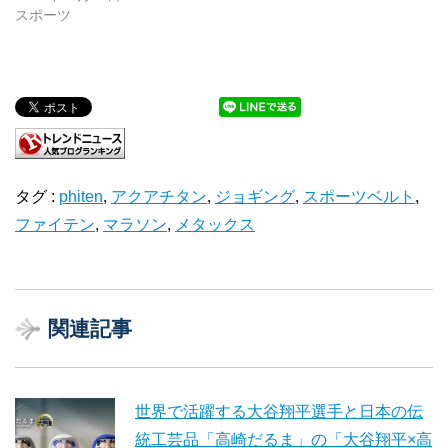
スポーツ
タグ :
phiten
,
アクアチタン
,
ジョギング
,
スポーツベルト
,
ファイテン
,
マラソン
,
メタックス
関連記事
世界で活躍する大谷翔平選手と日本の伝
統工芸品「高崎だるま」の「大谷翔平×高