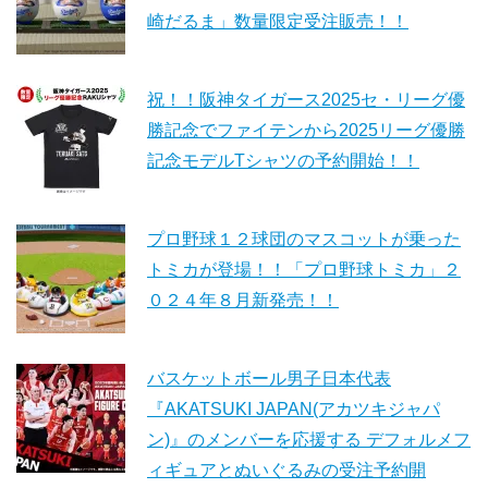
崎だるま」数量限定受注販売！！
祝！！阪神タイガース2025セ・リーグ優
勝記念でファイテンから2025リーグ優勝
記念モデルTシャツの予約開始！！
プロ野球１２球団のマスコットが乗った
トミカが登場！！「プロ野球トミカ」２
０２４年８月新発売！！
バスケットボール男子日本代表
『AKATSUKI JAPAN(アカツキジャパ
ン)』のメンバーを応援する デフォルメフ
ィギュアとぬいぐるみの受注予約開