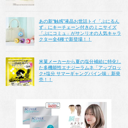
あの新“触感”液晶お世話トイ「ぷにるん
ず」にキーチェーン付きのミニサイズ
「ぷにコミュ」がサンリオの人気キャラ
クター全4種で新登場！！
米菓メーカーから夏の塩分補給に特化し
た多機能性エナジーラムネ「アップロッ
ク+塩分 サマーギャングパイン味」新発
売！！