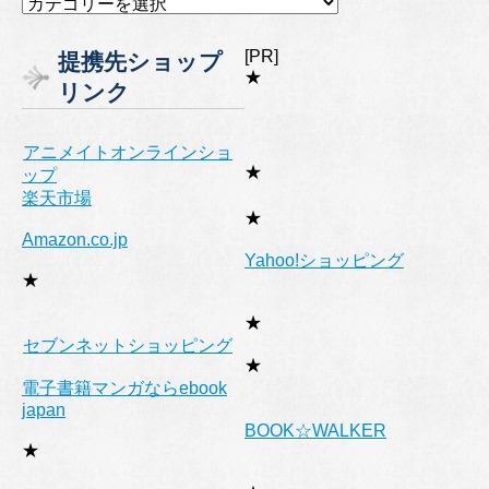
カ
テ
ゴ
[PR]
提携先ショップ
リ
★
リンク
ー
アニメイトオンラインショ
★
ップ
楽天市場
★
Amazon.co.jp
Yahoo!ショッピング
★
★
セブンネットショッピング
★
電子書籍マンガならebook
japan
BOOK☆WALKER
★