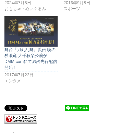
2024年7月5日
2016年9月8日
おもちゃ・ぬいぐるみ
スポーツ
舞台『刀剣乱舞』義伝 暁の
独眼竜 大千秋楽公演が
DMM.comにて独占先行配信
開始！！
2017年7月22日
エンタメ