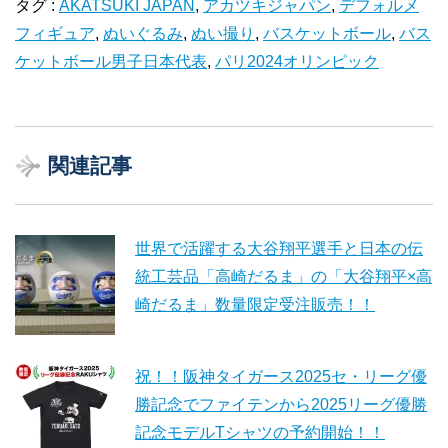
タグ :
AKATSUKI JAPAN
,
アカツキジャパン
,
デフォルメ
フィギュア
,
ぬいぐるみ
,
ぬい撮り
,
バスケットボール
,
バス
ケットボール男子日本代表
,
パリ2024オリンピック
関連記事
世界で活躍する大谷翔平選手と日本の伝
統工芸品「高崎だるま」の「大谷翔平×高
崎だるま」数量限定受注販売！！
祝！！阪神タイガース2025セ・リーグ優
勝記念でファイテンから2025リーグ優勝
記念モデルTシャツの予約開始！！