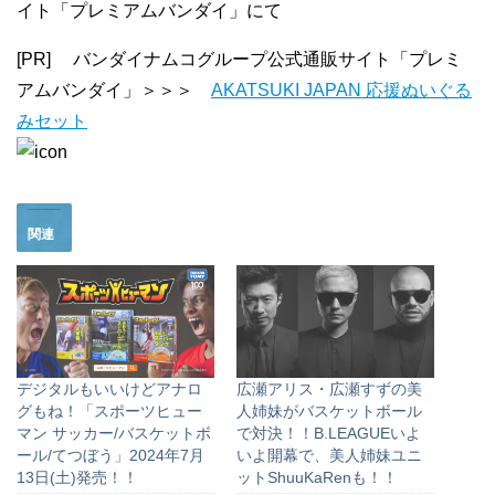
イト「プレミアムバンダイ」にて
[PR] バンダイナムコグループ公式通販サイト「プレミ
アムバンダイ」＞＞＞
AKATSUKI JAPAN 応援ぬいぐる
みセット
関連
デジタルもいいけどアナロ
広瀬アリス・広瀬すずの美
グもね！「スポーツヒュー
人姉妹がバスケットボール
マン サッカー/バスケットボ
で対決！！B.LEAGUEいよ
ール/てつぼう」2024年7月
いよ開幕で、美人姉妹ユニ
13日(土)発売！！
ットShuuKaRenも！！