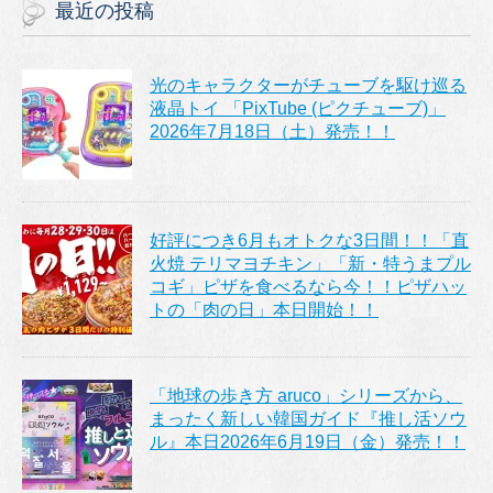
最近の投稿
光のキャラクターがチューブを駆け巡る
液晶トイ 「PixTube (ピクチューブ)」
2026年7月18日（土）発売！！
好評につき6月もオトクな3日間！！「直
火焼 テリマヨチキン」「新・特うまプル
コギ」ピザを食べるなら今！！ピザハッ
トの「肉の日」本日開始！！
「地球の歩き方 aruco」シリーズから、
まったく新しい韓国ガイド『推し活ソウ
ル』本日2026年6月19日（金）発売！！