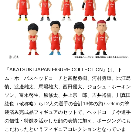
『AKATSUKI JAPAN FIGURE COLLECTION』は、ト
ム・ホーバスヘッドコーチと富樫勇樹、河村勇輝、比江島
慎、渡邊雄太、馬場雄大、西田優大、ジョシュ・ホーキン
ソン、富永啓生、原修太、井上宗一郎、吉井裕鷹、川真田
紘也（敬称略）ら12人の選手の合計13体の約7～9cmの塗
装済み完成品フィギュアのセットで、ヘッドコーチや選手
の個性・特徴を活かした顔の表情に加え、ポージングにも
こだわったというフィギュアコレクションとなっていま