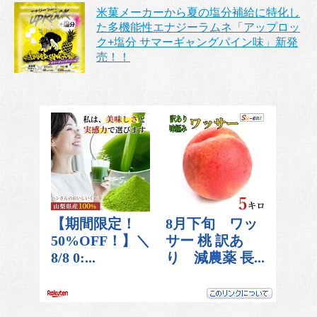
米菓メーカーから夏の塩分補給に特化し
た多機能性エナジーラムネ「アップロッ
ク+塩分 サマーギャングパイン味」新発
売！！