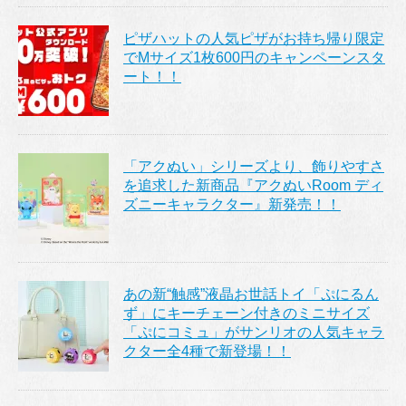
ピザハットの人気ピザがお持ち帰り限定
でMサイズ1枚600円のキャンペーンスタ
ート！！
「アクぬい」シリーズより、飾りやすさ
を追求した新商品『アクぬいRoom ディ
ズニーキャラクター』新発売！！
あの新“触感”液晶お世話トイ「ぷにるん
ず」にキーチェーン付きのミニサイズ
「ぷにコミュ」がサンリオの人気キャラ
クター全4種で新登場！！