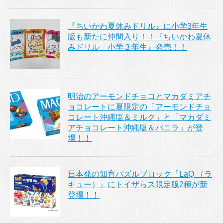
『ちいかわ夏休みドリル』に小学3年生
版も新たに仲間入り！！『ちいかわ夏休
みドリル 小学３年生』発売！！
明治のアーモンドチョコとマカダミアチ
ョコレートに夏限定の「アーモンドチョ
コレート沖縄塩＆ミルク」と「マカダミ
アチョコレート沖縄塩＆バニラ」が登
場！！
日本発の知育パズルブロック『LaQ （ラ
キュー）』にトイザらス限定版2種が新
登場！！