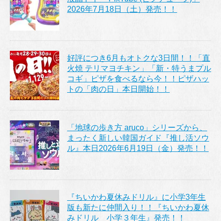
2026年7月18日（土）発売！！
好評につき6月もオトクな3日間！！「直
火焼 テリマヨチキン」「新・特うまプル
コギ」ピザを食べるなら今！！ピザハッ
トの「肉の日」本日開始！！
「地球の歩き方 aruco」シリーズから、
まったく新しい韓国ガイド『推し活ソウ
ル』本日2026年6月19日（金）発売！！
『ちいかわ夏休みドリル』に小学3年生
版も新たに仲間入り！！『ちいかわ夏休
みドリル 小学３年生』発売！！