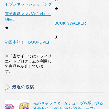
セブンネットショッピング
★
電子書籍マンガならebook
japan
BOOK☆WALKER
★
★
初回半額！ BOOKLIVE!
※「当サイトではアフィリ
エイトプログラムを利用し
て商品を紹介していま
す。」
最近の投稿
光のキャラクターがチューブを駆け巡る
液晶トイ 「PixTube (ピクチューブ)」