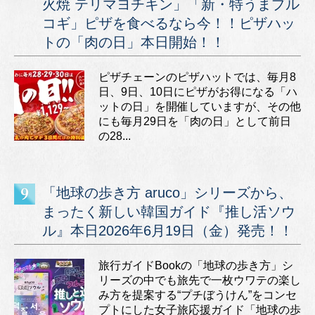
火焼 テリマヨチキン」「新・特うまプル
コギ」ピザを食べるなら今！！ピザハッ
トの「肉の日」本日開始！！
ピザチェーンのピザハットでは、毎月8
日、9日、10日にピザがお得になる「ハ
ットの日」を開催していますが、その他
にも毎月29日を「肉の日」として前日
の28...
「地球の歩き方 aruco」シリーズから、
まったく新しい韓国ガイド『推し活ソウ
ル』本日2026年6月19日（金）発売！！
旅行ガイドBookの「地球の歩き方」シ
リーズの中でも旅先で一枚ウワテの楽し
み方を提案する“プチぼうけん”をコンセ
プトにした女子旅応援ガイド「地球の歩