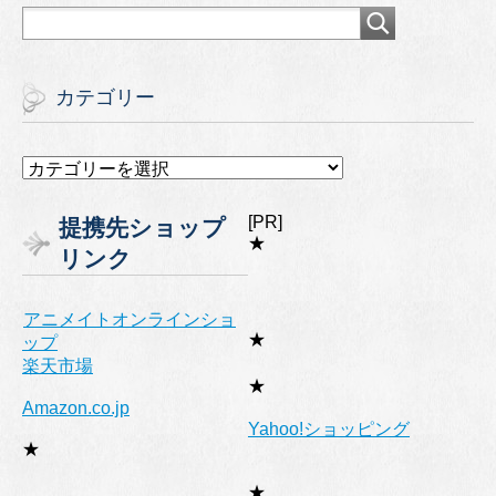
カテゴリー
カ
テ
ゴ
[PR]
提携先ショップ
リ
★
リンク
ー
アニメイトオンラインショ
★
ップ
楽天市場
★
Amazon.co.jp
Yahoo!ショッピング
★
★