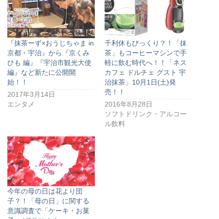
『抹茶ーず×おうじちゃま in
千利休もびっくり？！「抹
京都・宇治』から『京くみ
茶」もコーヒーマシンで手
ひも 編』『宇治市観光大使
軽に飲む時代へ！！「ネス
編』など新たに公開開
カフェ ドルチェ グスト 宇
始！！
治抹茶」10月1日(土)発
売！！
2017年3月14日
エンタメ
2016年8月28日
ソフトドリンク・アルコー
ル飲料
今年の母の日は花より団
子？！「母の日」に関する
意識調査で「ケーキ・お菓