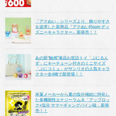
「アクぬい」シリーズより、飾りやすさ
を追求した新商品『アクぬいRoom ディ
ズニーキャラクター』新発売！！
あの新“触感”液晶お世話トイ「ぷにるん
ず」にキーチェーン付きのミニサイズ
「ぷにコミュ」がサンリオの人気キャラ
クター全4種で新登場！！
米菓メーカーから夏の塩分補給に特化し
た多機能性エナジーラムネ「アップロッ
ク+塩分 サマーギャングパイン味」新発
売！！