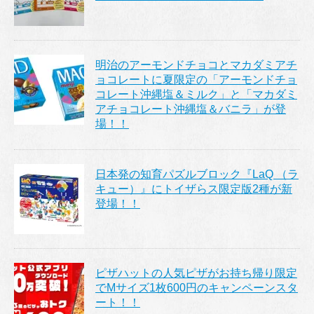
明治のアーモンドチョコとマカダミアチ
ョコレートに夏限定の「アーモンドチョ
コレート沖縄塩＆ミルク」と「マカダミ
アチョコレート沖縄塩＆バニラ」が登
場！！
日本発の知育パズルブロック『LaQ （ラ
キュー）』にトイザらス限定版2種が新
登場！！
ピザハットの人気ピザがお持ち帰り限定
でMサイズ1枚600円のキャンペーンスタ
ート！！