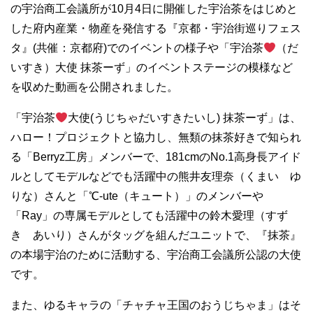
の宇治商工会議所が10月4日に開催した宇治茶をはじめと
した府内産業・物産を発信する『京都・宇治街巡りフェス
タ』(共催：京都府)でのイベントの様子や「宇治茶
（だ
いすき）大使 抹茶ーず」のイベントステージの模様など
を収めた動画を公開されました。
「宇治茶
大使(うじちゃだいすきたいし) 抹茶ーず」は、
ハロー！プロジェクトと協力し、無類の抹茶好きで知られ
る「Berryz工房」メンバーで、181cmのNo.1高身長アイド
ルとしてモデルなどでも活躍中の熊井友理奈（くまい ゆ
りな）さんと「℃-ute（キュート）」のメンバーや
「Ray」の専属モデルとしても活躍中の鈴木愛理（すず
き あいり）さんがタッグを組んだユニットで、『抹茶』
の本場宇治のために活動する、宇治商工会議所公認の大使
です。
また、ゆるキャラの「チャチャ王国のおうじちゃま」はそ