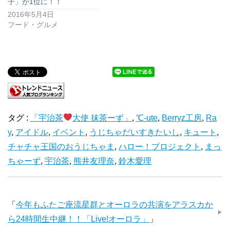
子」が1位に！！
2016年5月4日
フード・グルメ
タグ :
「宇治茶
大使 抹茶ーず」
,
℃-ute
,
Berryz工房
,
Ra
y
,
アイドル
,
イベント
,
うじちゃだいすきたいし
,
キュート
,
チャチャ王国のおうじちゃま
,
ハロー！プロジェクト
,
まっ
ちゃーず
,
宇治茶
,
熊井友理奈
,
鈴木愛理
「
今年もふたご座流星群とオーロラの共演をアラスカか
ら24時間生中継！！「Live!オーロラ」
」