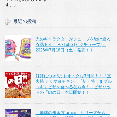
す。」
最近の投稿
光のキャラクターがチューブを駆け巡る
液晶トイ 「PixTube (ピクチューブ)」
2026年7月18日（土）発売！！
好評につき6月もオトクな3日間！！「直
火焼 テリマヨチキン」「新・特うまプル
コギ」ピザを食べるなら今！！ピザハッ
トの「肉の日」本日開始！！
「地球の歩き方 aruco」シリーズから、