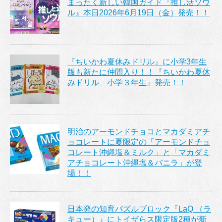
まったく新しい韓国ガイド『推し活ソウ
ル』本日2026年6月19日（金）発売！！
『ちいかわ夏休みドリル』に小学3年生
版も新たに仲間入り！！『ちいかわ夏休
みドリル 小学３年生』発売！！
明治のアーモンドチョコとマカダミアチ
ョコレートに夏限定の「アーモンドチョ
コレート沖縄塩＆ミルク」と「マカダミ
アチョコレート沖縄塩＆バニラ」が登
場！！
日本発の知育パズルブロック『LaQ （ラ
キュー）』にトイザらス限定版2種が新