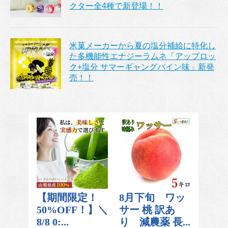
クター全4種で新登場！！
米菓メーカーから夏の塩分補給に特化し
た多機能性エナジーラムネ「アップロッ
ク+塩分 サマーギャングパイン味」新発
売！！