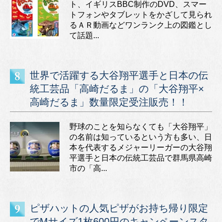
ト、イギリスBBC制作のDVD、スマー
トフォンやタブレットをかざして見られ
るＡＲ動画などワンランク上の図鑑とし
て話題...
世界で活躍する大谷翔平選手と日本の伝
統工芸品「高崎だるま」の「大谷翔平×
高崎だるま」数量限定受注販売！！
野球のことを知らなくても「大谷翔平」
の名前は知っているという方も多い、日
本を代表するメジャーリーガーの大谷翔
平選手と日本の伝統工芸品で群馬県高崎
市の「高...
ピザハットの人気ピザがお持ち帰り限定
でMサイズ1枚600円のキャンペーンスタ