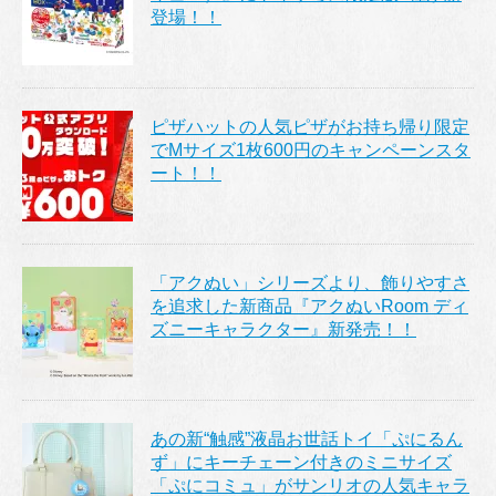
登場！！
ピザハットの人気ピザがお持ち帰り限定
でMサイズ1枚600円のキャンペーンスタ
ート！！
「アクぬい」シリーズより、飾りやすさ
を追求した新商品『アクぬいRoom ディ
ズニーキャラクター』新発売！！
あの新“触感”液晶お世話トイ「ぷにるん
ず」にキーチェーン付きのミニサイズ
「ぷにコミュ」がサンリオの人気キャラ