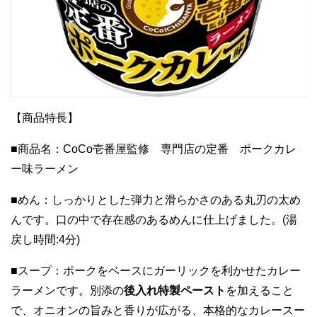
【商品特長】
■商品名：CoCo壱番屋監修 専門店の定番 ポークカレ
ー味ラーメン
■めん：しっかりとした弾力と滑らかさのある丸刃の太め
んです。口の中で存在感のあるめんに仕上げました。(湯
戻し時間:4分)
■スープ：ポークをベースにガーリックを利かせたカレー
ラーメンです。別添の
後入れ特製ペースト
を加えること
で、オニオンの旨みと香りが広がる、本格的なカレースー