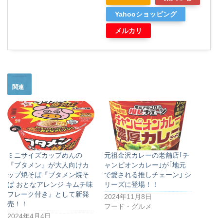
Yahooショッピング
メルカリ
関連
ミニサイズカップめんの
元祖金沢カレーの老舗店｢チ
『ブタメン』が大人向けカ
ャンピオンカレー｣が｢地元
ップ焼そば『ブタメン焼そ
で愛される推しチェーン｣ シ
ば おとなアレンジ キムチ味
リーズに登場！！
フレーク付き』として新発
2024年11月8日
売！！
フード・グルメ
2024年4月4日