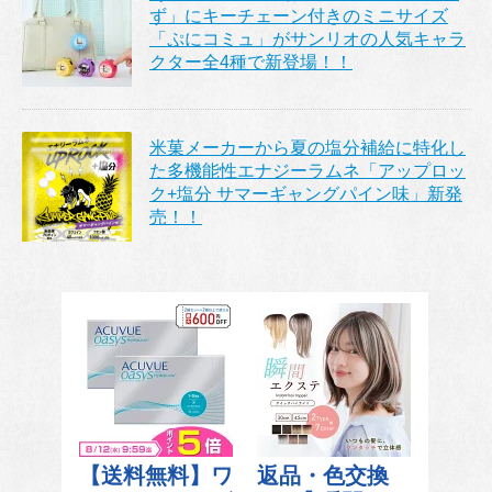
ず」にキーチェーン付きのミニサイズ
「ぷにコミュ」がサンリオの人気キャラ
クター全4種で新登場！！
米菓メーカーから夏の塩分補給に特化し
た多機能性エナジーラムネ「アップロッ
ク+塩分 サマーギャングパイン味」新発
売！！