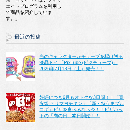
※「当サイトではアフィリ
エイトプログラムを利用し
て商品を紹介していま
す。」
最近の投稿
光のキャラクターがチューブを駆け巡る
液晶トイ 「PixTube (ピクチューブ)」
2026年7月18日（土）発売！！
好評につき6月もオトクな3日間！！「直
火焼 テリマヨチキン」「新・特うまプル
コギ」ピザを食べるなら今！！ピザハッ
トの「肉の日」本日開始！！