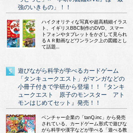
強のいきもの」！！
ハイクオリティな写真や超高精細イラス
ト、イギリスBBC制作のDVD、スマー
トフォンやタブレットをかざして見られ
るＡＲ動画などワンランク上の図鑑とし
て話題...
遊びながら科学が学べるカードゲーム
「タンキュークエスト」がマンガなどの
小冊子付きで学研から登場！！『タンキ
ュークエスト 原子のモンスター アト
モンはじめてセット』発売！！
ベンチャー企業の「tanQ.inc」から発売
されている、カードゲーム形式で遊びな
がら科学や漢字などが学べる「遊べる教