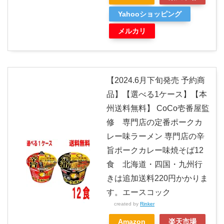
Yahooショッピング
メルカリ
【2024.6月下旬発売 予約商
品】【選べる1ケース】【本
州送料無料】 CoCo壱番屋監
修 専門店の定番ポークカ
レー味ラーメン 専門店の辛
旨ポークカレー味焼そば12
食 北海道・四国・九州行
きは追加送料220円かかりま
す。エースコック
created by
Rinker
Amazon
楽天市場