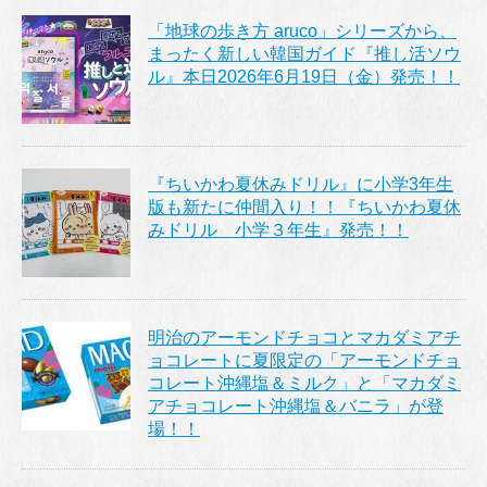
「地球の歩き方 aruco」シリーズから、
まったく新しい韓国ガイド『推し活ソウ
ル』本日2026年6月19日（金）発売！！
『ちいかわ夏休みドリル』に小学3年生
版も新たに仲間入り！！『ちいかわ夏休
みドリル 小学３年生』発売！！
明治のアーモンドチョコとマカダミアチ
ョコレートに夏限定の「アーモンドチョ
コレート沖縄塩＆ミルク」と「マカダミ
アチョコレート沖縄塩＆バニラ」が登
場！！