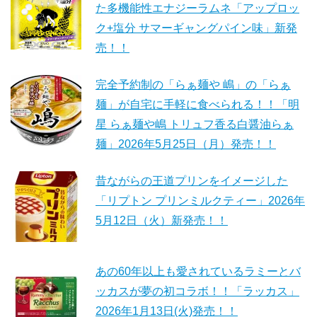
た多機能性エナジーラムネ「アップロッ
ク+塩分 サマーギャングパイン味」新発
売！！
完全予約制の「らぁ麺や 嶋」の「らぁ
麺」が自宅に手軽に食べられる！！「明
星 らぁ麺や嶋 トリュフ香る白醤油らぁ
麺」2026年5月25日（月）発売！！
昔ながらの王道プリンをイメージした
「リプトン プリンミルクティー」2026年
5月12日（火）新発売！！
あの60年以上も愛されているラミーとバ
ッカスが夢の初コラボ！！「ラッカス」
2026年1月13日(火)発売！！