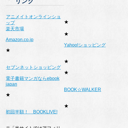
リンク
ー
アニメイトオンラインショ
★
ップ
楽天市場
★
Amazon.co.jp
Yahoo!ショッピング
★
★
セブンネットショッピング
★
電子書籍マンガならebook
japan
BOOK☆WALKER
★
★
初回半額！ BOOKLIVE!