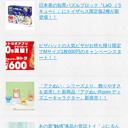
日本発の知育パズルブロック『LaQ （ラ
キュー）』にトイザらス限定版2種が新
登場！！
ピザハットの人気ピザがお持ち帰り限定
でMサイズ1枚600円のキャンペーンスタ
ート！！
「アクぬい」シリーズより、飾りやすさ
を追求した新商品『アクぬいRoom ディ
ズニーキャラクター』新発売！！
あの新“触感”液晶お世話トイ「ぷにるん