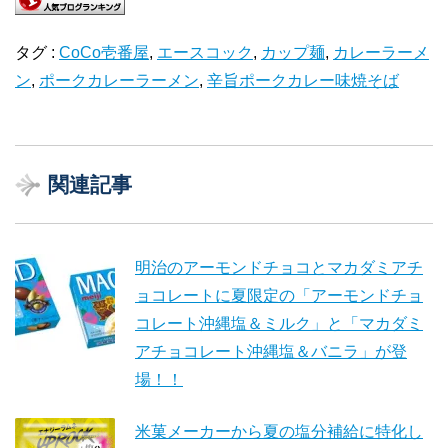
タグ :
CoCo壱番屋
,
エースコック
,
カップ麺
,
カレーラーメ
ン
,
ポークカレーラーメン
,
辛旨ポークカレー味焼そば
関連記事
明治のアーモンドチョコとマカダミアチ
ョコレートに夏限定の「アーモンドチョ
コレート沖縄塩＆ミルク」と「マカダミ
アチョコレート沖縄塩＆バニラ」が登
場！！
米菓メーカーから夏の塩分補給に特化し