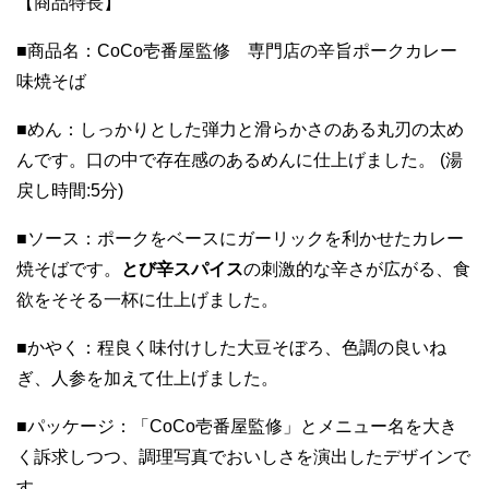
【商品特長】
■商品名：CoCo壱番屋監修 専門店の辛旨ポークカレー
味焼そば
■めん：しっかりとした弾力と滑らかさのある丸刃の太め
んです。口の中で存在感のあるめんに仕上げました。 (湯
戻し時間:5分)
■ソース：ポークをベースにガーリックを利かせたカレー
焼そばです。
とび辛スパイス
の刺激的な辛さが広がる、食
欲をそそる一杯に仕上げました。
■かやく：程良く味付けした大豆そぼろ、色調の良いね
ぎ、人参を加えて仕上げました。
■パッケージ：「CoCo壱番屋監修」とメニュー名を大き
く訴求しつつ、調理写真でおいしさを演出したデザインで
す。