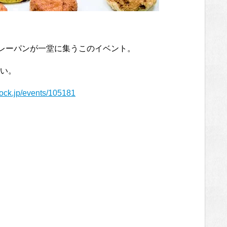
カレーパンが一堂に集うこのイベント。
い。
tock.jp/events/105181