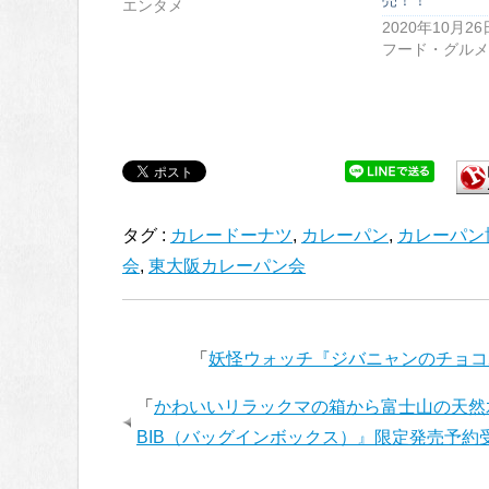
エンタメ
2020年10月26
フード・グルメ
タグ :
カレードーナツ
,
カレーパン
,
カレーパン
会
,
東大阪カレーパン会
「
妖怪ウォッチ『ジバニャンのチョコ
「
かわいいリラックマの箱から富士山の天然
BIB（バッグインボックス）』限定発売予約