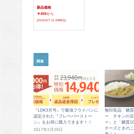
新品価格
￥450
から
(2016/2/7 21:06時点)
関連
『LDK3月号』で最強フライパンに
無印良品「糖質
認定された『フレーバーストー
ー チキンの豆
ン』をお得に購入できます！！
ー」と「糖質1
チーズときのこ
2017年2月28日
売！！