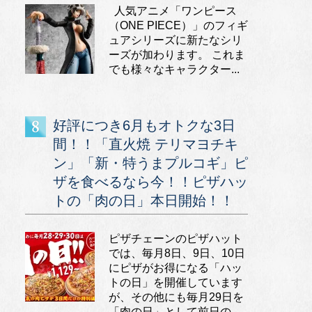
人気アニメ「ワンピース
（ONE PIECE）」のフィギ
ュアシリーズに新たなシリ
ーズが加わります。 これま
でも様々なキャラクター...
好評につき6月もオトクな3日
間！！「直火焼 テリマヨチキ
ン」「新・特うまプルコギ」ピ
ザを食べるなら今！！ピザハッ
トの「肉の日」本日開始！！
ピザチェーンのピザハット
では、毎月8日、9日、10日
にピザがお得になる「ハッ
トの日」を開催しています
が、その他にも毎月29日を
「肉の日」として前日の