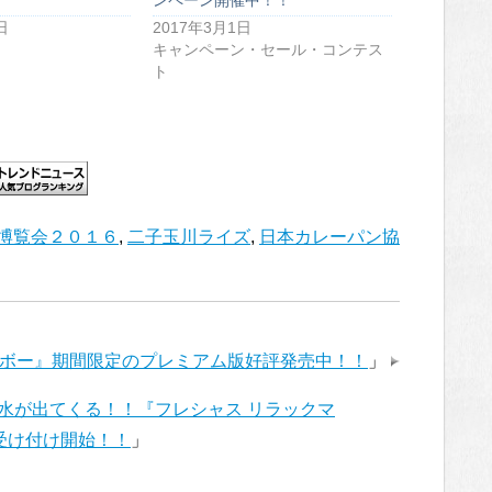
日
2017年3月1日
キャンペーン・セール・コンテス
ト
博覧会２０１６
,
二子玉川ライズ
,
日本カレーパン協
ボー』期間限定のプレミアム版好評発売中！！
」
水が出てくる！！『フレシャス リラックマ
受け付け開始！！
」