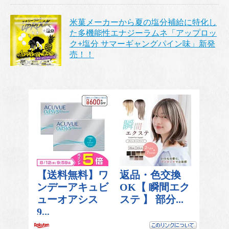
米菓メーカーから夏の塩分補給に特化し
た多機能性エナジーラムネ「アップロッ
ク+塩分 サマーギャングパイン味」新発
売！！