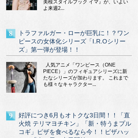
美桜スタイルブック イマ』が、いよい
よ来週2...
トラファルガー・ローが巨乳に！？ワン
ピースの女体化シリーズ「I.R.Oシリー
ズ」第一弾が登場！！
人気アニメ「ワンピース（ONE
PIECE）」のフィギュアシリーズに新
たなシリーズが加わります。 これまで
も様々なキャラクター...
好評につき6月もオトクな3日間！！「直
火焼 テリマヨチキン」「新・特うまプル
コギ」ピザを食べるなら今！！ピザハッ