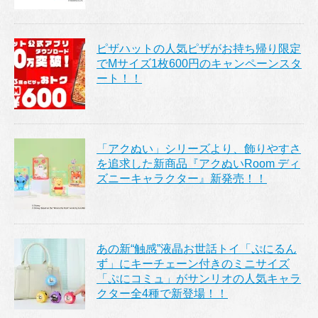
ピザハットの人気ピザがお持ち帰り限定
でMサイズ1枚600円のキャンペーンスタ
ート！！
「アクぬい」シリーズより、飾りやすさ
を追求した新商品『アクぬいRoom ディ
ズニーキャラクター』新発売！！
あの新“触感”液晶お世話トイ「ぷにるん
ず」にキーチェーン付きのミニサイズ
「ぷにコミュ」がサンリオの人気キャラ
クター全4種で新登場！！