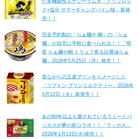
た多機能性エナジーラムネ「アップロッ
ク+塩分 サマーギャングパイン味」新発
売！！
完全予約制の「らぁ麺や 嶋」の「らぁ
麺」が自宅に手軽に食べられる！！「明
星 らぁ麺や嶋 トリュフ香る白醤油らぁ
麺」2026年5月25日（月）発売！！
昔ながらの王道プリンをイメージした
「リプトン プリンミルクティー」2026年
5月12日（火）新発売！！
あの60年以上も愛されているラミーとバ
ッカスが夢の初コラボ！！「ラッカス」
2026年1月13日(火)発売！！