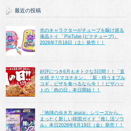
最近の投稿
光のキャラクターがチューブを駆け巡る
液晶トイ 「PixTube (ピクチューブ)」
2026年7月18日（土）発売！！
好評につき6月もオトクな3日間！！「直
火焼 テリマヨチキン」「新・特うまプル
コギ」ピザを食べるなら今！！ピザハッ
トの「肉の日」本日開始！！
「地球の歩き方 aruco」シリーズから、
まったく新しい韓国ガイド『推し活ソウ
ル』本日2026年6月19日（金）発売！！