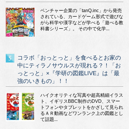
ベンチャー企業の「tanQ.inc」から発売
されている、カードゲーム形式で遊びな
がら科学や漢字などが学べる「遊べる教
科書シリーズ」。 その中で化学...
コラボ「おっとっと」を食べるとお家の
中にティラノサウルスが現れる？！「お
っとっと」×『学研の図鑑LIVE』は「最
強のいきもの」！！
ハイクオリティな写真や超高精細イラス
ト、イギリスBBC制作のDVD、スマー
トフォンやタブレットをかざして見られ
るＡＲ動画などワンランク上の図鑑とし
て話題...