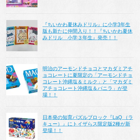
『ちいかわ夏休みドリル』に小学3年生
版も新たに仲間入り！！『ちいかわ夏休
みドリル 小学３年生』発売！！
明治のアーモンドチョコとマカダミアチ
ョコレートに夏限定の「アーモンドチョ
コレート沖縄塩＆ミルク」と「マカダミ
アチョコレート沖縄塩＆バニラ」が登
場！！
日本発の知育パズルブロック『LaQ （ラ
キュー）』にトイザらス限定版2種が新
登場！！