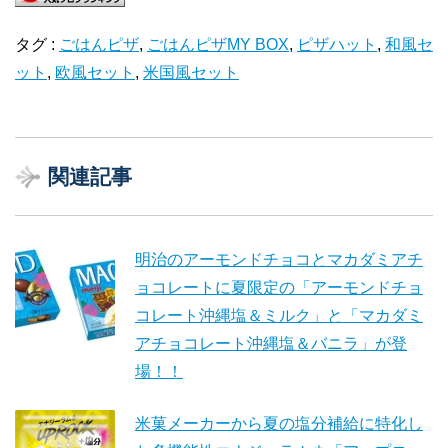
タグ :
ごはんピザ
,
ごはんピザMY BOX
,
ピザハット
,
和風セ
ット
,
欧風セット
,
米国風セット
関連記事
明治のアーモンドチョコとマカダミアチ
ョコレートに夏限定の「アーモンドチョ
コレート沖縄塩＆ミルク」と「マカダミ
アチョコレート沖縄塩＆バニラ」が登
場！！
米菓メーカーから夏の塩分補給に特化し