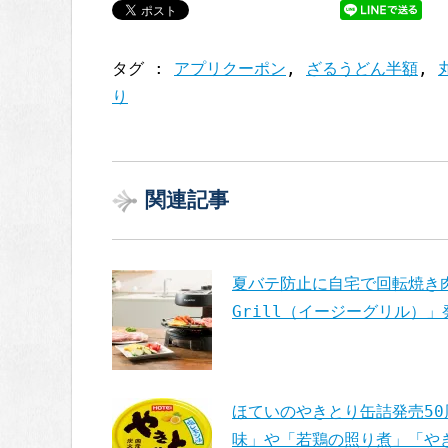
タグ :
アプリクーポン
,
ざるうどん半額
,
り
関連記事
夏バテ防止に自宅で回転焼き肉
Grill（イージーグリル）
ほていのやきとり缶詰発売5
味」や「若鶏の照り煮」「や