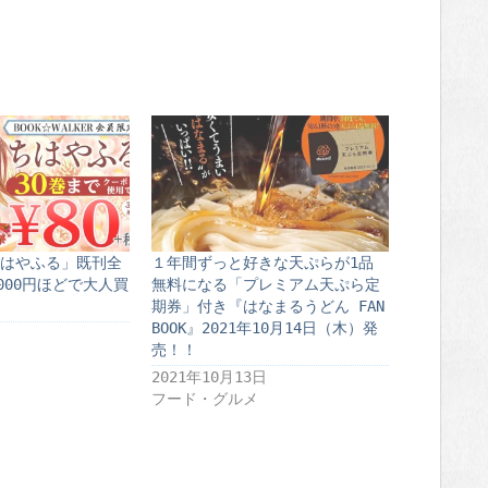
はやふる」既刊全
１年間ずっと好きな天ぷらが1品
000円ほどで大人買
無料になる「プレミアム天ぷら定
期券」付き『はなまるうどん FAN
BOOK』2021年10月14日（木）発
売！！
2021年10月13日
フード・グルメ