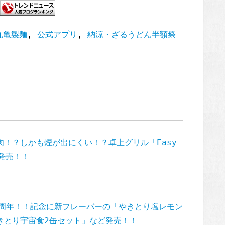
丸亀製麺
,
公式アプリ
,
納涼・ざるうどん半額祭
！？しかも煙が出にくい！？卓上グリル「Easy
」発売！！
0周年！！記念に新フレーバーの「やきとり塩レモン
きとり宇宙食2缶セット」など発売！！