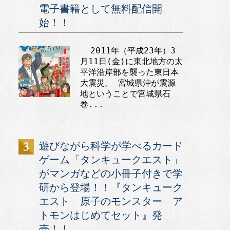
電子書籍として無料配信開
始！！
2011年（平成23年）3
月11日(金)に東北地方の太
平洋沿岸部を襲った東日本
大震災。 宮城県沖が震源
地ということで宮城県石
巻...
遊びながら科学が学べるカード
ゲーム「タンキュークエスト」
がマンガなどの小冊子付きで学
研から登場！！『タンキューク
エスト 原子のモンスター ア
トモンはじめてセット』発
売！！