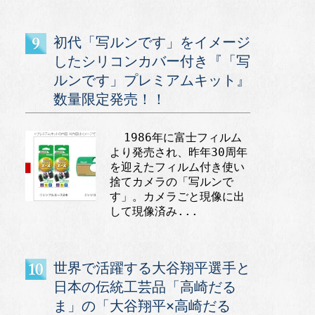
初代「写ルンです」をイメージ
したシリコンカバー付き『「写
ルンです」プレミアムキット』
数量限定発売！！
1986年に富士フィルム
より発売され、昨年30周年
を迎えたフィルム付き使い
捨てカメラの「写ルンで
す」。カメラごと現像に出
して現像済み...
世界で活躍する大谷翔平選手と
日本の伝統工芸品「高崎だる
ま」の「大谷翔平×高崎だる