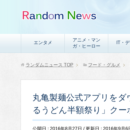
アニメ・マン
エンタメ
IT・
ガ・ヒーロー
ランダムニュース
TOP
フード・グルメ
丸亀製麺公式アプリをダ
るうどん半額祭り」クー
公開日 :
2016年8月27日
/ 更新日 :
2016年9月6