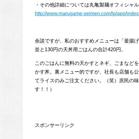
・その他詳細については丸亀製麺オフィシャル
http://www.marugame-seimen.com/lp/app/index
余談ですが、私のおすすめメニューは「釜揚げ
並と130円の天丼用ごはんの合計420円。
このごはんに無料の天かすとネギ、ごまなどを
かす丼。裏メニュー的ですが、社長も店舗も公
てライスのみご注文ください。（笑）庶民の味
す！！）
スポンサーリンク