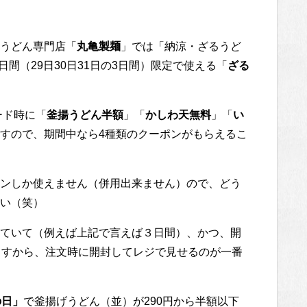
うどん専門店「
丸亀製麺
」では「納涼・ざるうど
日間（29日30日31日の3日間）限定で使える「
ざる
ード時に「
釜揚うどん半額
」「
かしわ天無料
」「
い
すので、期間中なら4種類のクーポンがもらえるこ
ンしか使えません（併用出来ません）ので、どう
い（笑）
ていて（例えば上記で言えば３日間）、かつ、開
ますから、注文時に開封してレジで見せるのが一番
の日」
で釜揚げうどん（並）が290円から半額以下