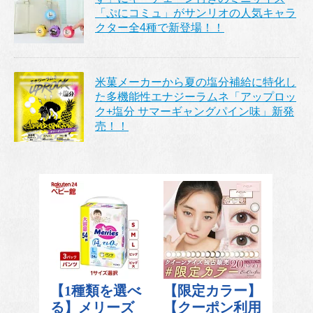
「ぷにコミュ」がサンリオの人気キャラ
クター全4種で新登場！！
米菓メーカーから夏の塩分補給に特化し
た多機能性エナジーラムネ「アップロッ
ク+塩分 サマーギャングパイン味」新発
売！！