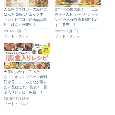
人気料理ブロガーの節約ご
27年間の集大成！！「上沼
はんを収録したムック本
恵美子のおしゃべりクッキ
『レシピブログのHappy節
ング 永久保存版 BESTおか
約ごはん』発売中！！
ず」発売！！
2016年3月5日
2022年4月3日
フード・グルメ
フード・グルメ
今夜のおかずに迷った
ら！！オレンジページ創刊
記念号にて「みんなが選ん
だ25品はこれ 発表！ 殿
堂入りレシピ」掲載！！
2019年6月15日
フード・グルメ