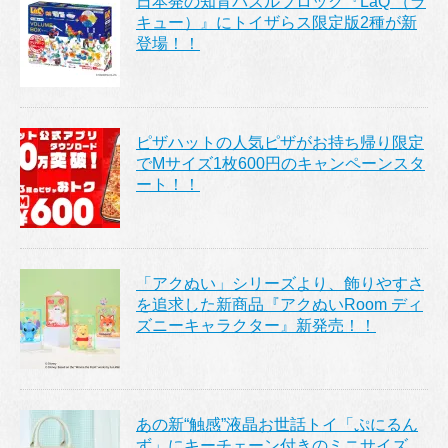
日本発の知育パズルブロック『LaQ （ラ
キュー）』にトイザらス限定版2種が新
登場！！
ピザハットの人気ピザがお持ち帰り限定
でMサイズ1枚600円のキャンペーンスタ
ート！！
「アクぬい」シリーズより、飾りやすさ
を追求した新商品『アクぬいRoom ディ
ズニーキャラクター』新発売！！
あの新“触感”液晶お世話トイ「ぷにるん
ず」にキーチェーン付きのミニサイズ