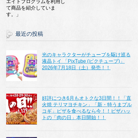
エイトプログラムを利用し
て商品を紹介していま
す。」
最近の投稿
光のキャラクターがチューブを駆け巡る
液晶トイ 「PixTube (ピクチューブ)」
2026年7月18日（土）発売！！
好評につき6月もオトクな3日間！！「直
火焼 テリマヨチキン」「新・特うまプル
コギ」ピザを食べるなら今！！ピザハッ
トの「肉の日」本日開始！！