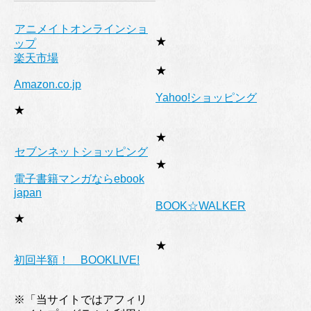
アニメイトオンラインショ
★
ップ
楽天市場
★
Amazon.co.jp
Yahoo!ショッピング
★
★
セブンネットショッピング
★
電子書籍マンガならebook
japan
BOOK☆WALKER
★
★
初回半額！ BOOKLIVE!
※「当サイトではアフィリ