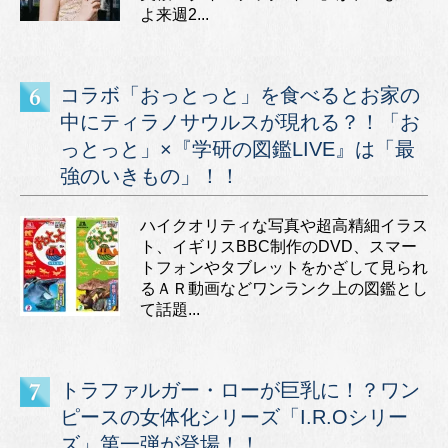
よ来週2...
コラボ「おっとっと」を食べるとお家の
中にティラノサウルスが現れる？！「お
っとっと」×『学研の図鑑LIVE』は「最
強のいきもの」！！
ハイクオリティな写真や超高精細イラス
ト、イギリスBBC制作のDVD、スマー
トフォンやタブレットをかざして見られ
るＡＲ動画などワンランク上の図鑑とし
て話題...
トラファルガー・ローが巨乳に！？ワン
ピースの女体化シリーズ「I.R.Oシリー
ズ」第一弾が登場！！