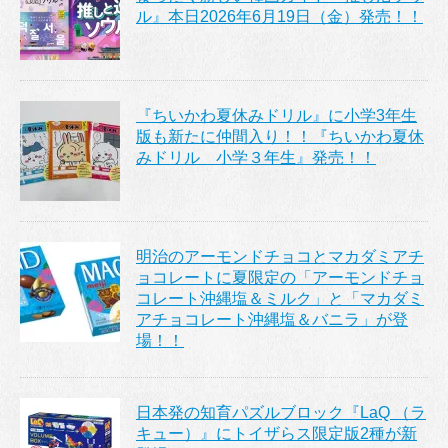
ル』本日2026年6月19日（金）発売！！
『ちいかわ夏休みドリル』に小学3年生
版も新たに仲間入り！！『ちいかわ夏休
みドリル 小学３年生』発売！！
明治のアーモンドチョコとマカダミアチ
ョコレートに夏限定の「アーモンドチョ
コレート沖縄塩＆ミルク」と「マカダミ
アチョコレート沖縄塩＆バニラ」が登
場！！
日本発の知育パズルブロック『LaQ （ラ
キュー）』にトイザらス限定版2種が新