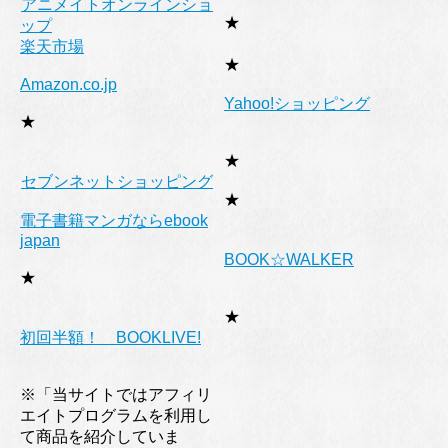
アニメイトオンラインショ
★
ップ
楽天市場
★
Amazon.co.jp
Yahoo!ショッピング
★
★
セブンネットショッピング
★
電子書籍マンガならebook
japan
BOOK☆WALKER
★
★
初回半額！ BOOKLIVE!
※「当サイトではアフィリ
エイトプログラムを利用し
て商品を紹介していま