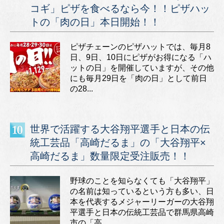
コギ」ピザを食べるなら今！！ピザハッ
トの「肉の日」本日開始！！
ピザチェーンのピザハットでは、毎月8
日、9日、10日にピザがお得になる「ハ
ットの日」を開催していますが、その他
にも毎月29日を「肉の日」として前日
の28...
世界で活躍する大谷翔平選手と日本の伝
統工芸品「高崎だるま」の「大谷翔平×
高崎だるま」数量限定受注販売！！
野球のことを知らなくても「大谷翔平」
の名前は知っているという方も多い、日
本を代表するメジャーリーガーの大谷翔
平選手と日本の伝統工芸品で群馬県高崎
市の「高...