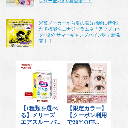
クター全4種で新登場！！
米菓メーカーから夏の塩分補給に特化し
た多機能性エナジーラムネ「アップロッ
ク+塩分 サマーギャングパイン味」新発
売！！