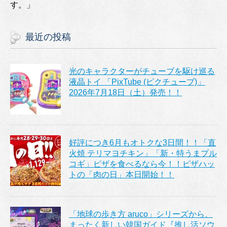
す。」
最近の投稿
光のキャラクターがチューブを駆け巡る
液晶トイ 「PixTube (ピクチューブ)」
2026年7月18日（土）発売！！
好評につき6月もオトクな3日間！！「直
火焼 テリマヨチキン」「新・特うまプル
コギ」ピザを食べるなら今！！ピザハッ
トの「肉の日」本日開始！！
「地球の歩き方 aruco」シリーズから、
まったく新しい韓国ガイド『推し活ソウ