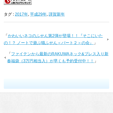
タグ :
2017年
,
平成29年
,
謹賀新年
「
かわいいネコのふせん第2弾が登場！！『そこにいた
の！？ ノートで遊ぶ猫ふせん＜パート２＞の会』
」
「
ファイテンから最新のRAKUWAネック&ブレス入り新
春福袋（3万円相当入）が早くも予約受付中！！
」