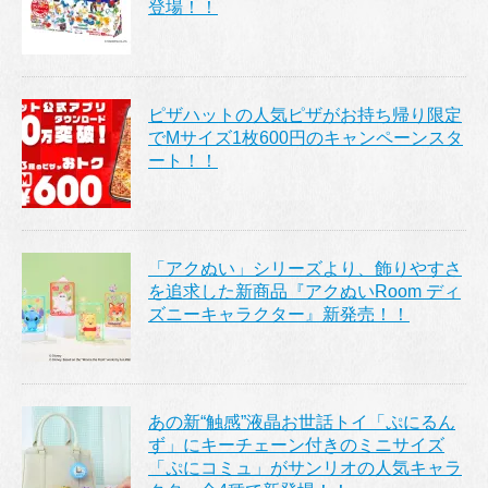
登場！！
ピザハットの人気ピザがお持ち帰り限定
でMサイズ1枚600円のキャンペーンスタ
ート！！
「アクぬい」シリーズより、飾りやすさ
を追求した新商品『アクぬいRoom ディ
ズニーキャラクター』新発売！！
あの新“触感”液晶お世話トイ「ぷにるん
ず」にキーチェーン付きのミニサイズ
「ぷにコミュ」がサンリオの人気キャラ