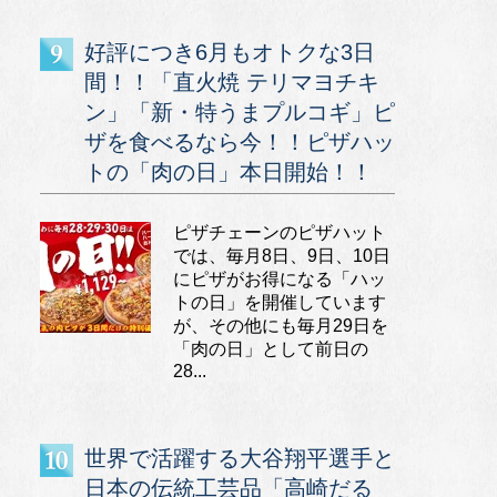
好評につき6月もオトクな3日
間！！「直火焼 テリマヨチキ
ン」「新・特うまプルコギ」ピ
ザを食べるなら今！！ピザハッ
トの「肉の日」本日開始！！
ピザチェーンのピザハット
では、毎月8日、9日、10日
にピザがお得になる「ハッ
トの日」を開催しています
が、その他にも毎月29日を
「肉の日」として前日の
28...
世界で活躍する大谷翔平選手と
日本の伝統工芸品「高崎だる