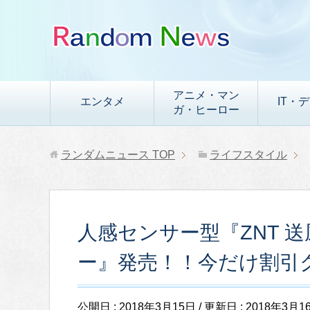
アニメ・マン
エンタメ
IT・
ガ・ヒーロー
ランダムニュース
TOP
ライフスタイル
人感センサー型『ZNT 
ー』発売！！今だけ割引
公開日 :
2018年3月15日
/ 更新日 :
2018年3月1