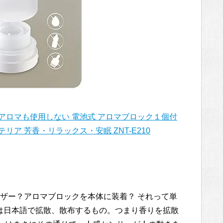
もアロマも使用しない 電池式 アロマブロック１個付
リア 芳香・リラックス・安眠 ZNT-E210
ザー？アロマブロックを本体に装着？ それって単
」とは日本語で拡散、散布するもの。つまり香りを拡散