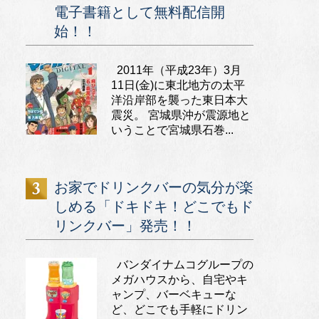
電子書籍として無料配信開
始！！
2011年（平成23年）3月
11日(金)に東北地方の太平
洋沿岸部を襲った東日本大
震災。 宮城県沖が震源地と
いうことで宮城県石巻...
お家でドリンクバーの気分が楽
しめる「ドキドキ！どこでもド
リンクバー」発売！！
バンダイナムコグループの
メガハウスから、自宅やキ
ャンプ、バーベキューな
ど、どこでも手軽にドリン