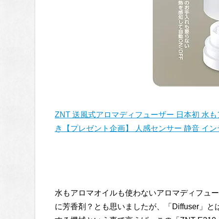
ZNT 送風式アロマディフューザー 日本初 水
き【プレゼント企画】 人感センサー 静音 インテ
水もアロマオイルも使わないアロマディフュー
に芳香剤？とも思いましたが、「Diffuser