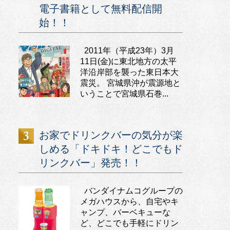
電子書籍として無料配信開
始！！
2011年（平成23年）3月
11日(金)に東北地方の太平
洋沿岸部を襲った東日本大
震災。 宮城県沖が震源地と
いうことで宮城県石巻...
お家でドリンクバーの気分が楽
しめる「ドキドキ！どこでもド
リンクバー」発売！！
バンダイナムコグループの
メガハウスから、自宅やキ
ャンプ、バーベキューな
ど、どこでも手軽にドリン