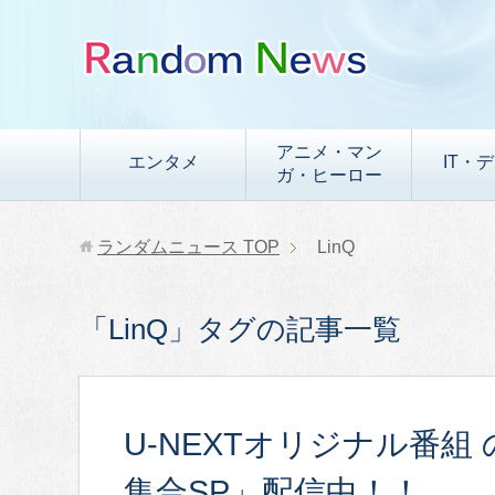
アニメ・マン
エンタメ
IT・
ガ・ヒーロー
ランダムニュース
TOP
LinQ
「LinQ」タグの記事一覧
U-NEXTオリジナル番組
集合SP」配信中！！