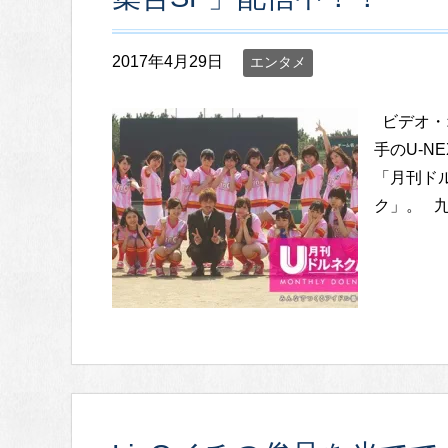
2017年4月29日
エンタメ
ビデオ・
手のU-N
「月刊ドル
ク」。 九