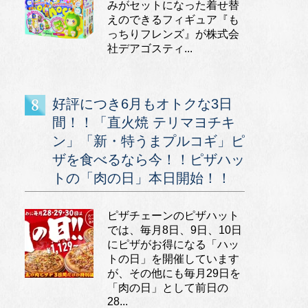
みがセットになった着せ替
えのできるフィギュア『も
っちりフレンズ』が株式会
社デアゴスティ...
好評につき6月もオトクな3日
間！！「直火焼 テリマヨチキ
ン」「新・特うまプルコギ」ピ
ザを食べるなら今！！ピザハッ
トの「肉の日」本日開始！！
ピザチェーンのピザハット
では、毎月8日、9日、10日
にピザがお得になる「ハッ
トの日」を開催しています
が、その他にも毎月29日を
「肉の日」として前日の
28...