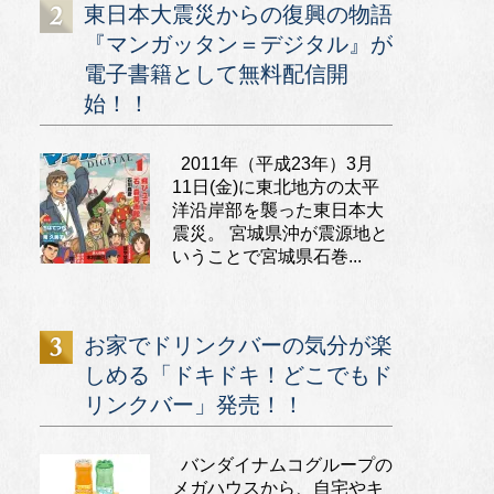
東日本大震災からの復興の物語
『マンガッタン＝デジタル』が
電子書籍として無料配信開
始！！
2011年（平成23年）3月
11日(金)に東北地方の太平
洋沿岸部を襲った東日本大
震災。 宮城県沖が震源地と
いうことで宮城県石巻...
お家でドリンクバーの気分が楽
しめる「ドキドキ！どこでもド
リンクバー」発売！！
バンダイナムコグループの
メガハウスから、自宅やキ