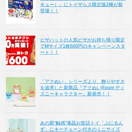
キュー）』にトイザらス限定版2種が新
登場！！
ピザハットの人気ピザがお持ち帰り限定
でMサイズ1枚600円のキャンペーンスタ
ート！！
「アクぬい」シリーズより、飾りやすさ
を追求した新商品『アクぬいRoom ディ
ズニーキャラクター』新発売！！
あの新“触感”液晶お世話トイ「ぷにるん
ず」にキーチェーン付きのミニサイズ