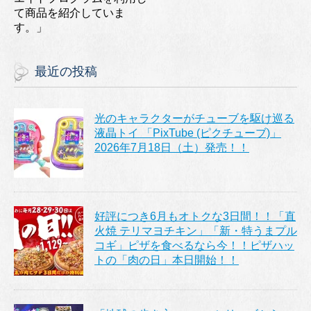
て商品を紹介していま
す。」
最近の投稿
光のキャラクターがチューブを駆け巡る
液晶トイ 「PixTube (ピクチューブ)」
2026年7月18日（土）発売！！
好評につき6月もオトクな3日間！！「直
火焼 テリマヨチキン」「新・特うまプル
コギ」ピザを食べるなら今！！ピザハッ
トの「肉の日」本日開始！！