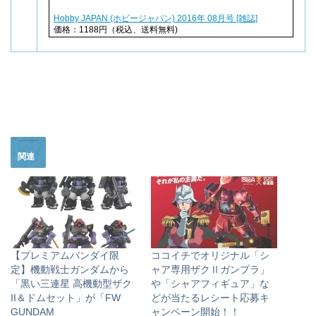
Hobby JAPAN (ホビージャパン) 2016年 08月号 [雑誌]
価格：1188円（税込、送料無料)
関連
【プレミアムバンダイ限
ココイチでオリジナル「シ
定】機動戦士ガンダムから
ャア専用ザクⅡガンプラ」
「黒い三連星 高機動型ザク
や「シャアフィギュア」な
II＆ドムセット」が「FW
どが当たるレシート応募キ
GUNDAM
ャンペーン開始！！