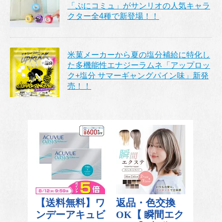
「ぷにコミュ」がサンリオの人気キャラ
クター全4種で新登場！！
米菓メーカーから夏の塩分補給に特化し
た多機能性エナジーラムネ「アップロッ
ク+塩分 サマーギャングパイン味」新発
売！！