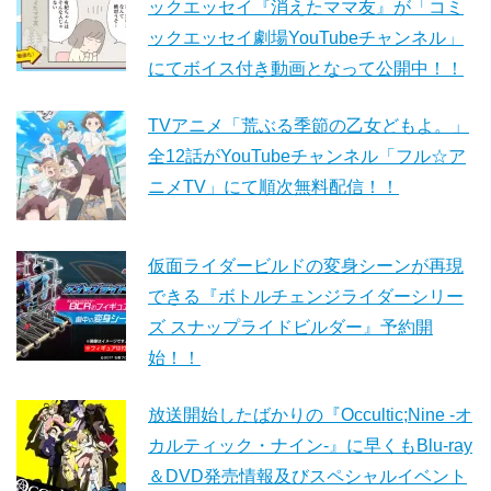
ックエッセイ『消えたママ友』が「コミ
ックエッセイ劇場YouTubeチャンネル」
にてボイス付き動画となって公開中！！
TVアニメ「荒ぶる季節の乙女どもよ。」
全12話がYouTubeチャンネル「フル☆ア
ニメTV」にて順次無料配信！！
仮面ライダービルドの変身シーンが再現
できる『ボトルチェンジライダーシリー
ズ スナップライドビルダー』予約開
始！！
放送開始したばかりの『Occultic;Nine -オ
カルティック・ナイン-』に早くもBlu-ray
＆DVD発売情報及びスペシャルイベント