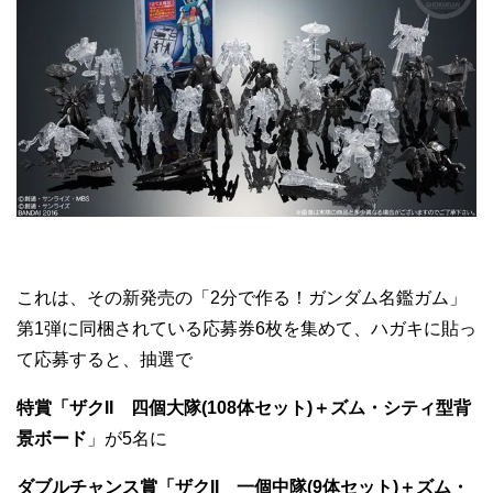
これは、その新発売の「2分で作る！ガンダム名鑑ガム」
第1弾に同梱されている応募券6枚を集めて、ハガキに貼っ
て応募すると、抽選で
特賞「ザクII 四個大隊(108体セット)＋ズム・シティ型背
景ボード
」が5名に
ダブルチャンス賞「ザクII 一個中隊(9体セット)＋ズム・