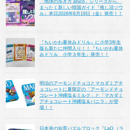
「地球の歩き方 aruco」シリーズから、
まったく新しい韓国ガイド『推し活ソウ
ル』本日2026年6月19日（金）発売！！
『ちいかわ夏休みドリル』に小学3年生
版も新たに仲間入り！！『ちいかわ夏休
みドリル 小学３年生』発売！！
明治のアーモンドチョコとマカダミアチ
ョコレートに夏限定の「アーモンドチョ
コレート沖縄塩＆ミルク」と「マカダミ
アチョコレート沖縄塩＆バニラ」が登
場！！
日本発の知育パズルブロック『LaQ （ラ