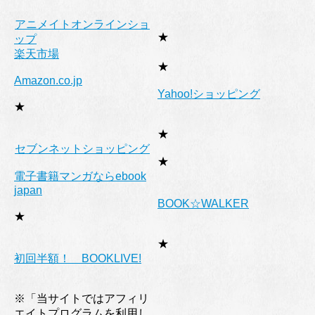
アニメイトオンラインショ
★
ップ
楽天市場
★
Amazon.co.jp
Yahoo!ショッピング
★
★
セブンネットショッピング
★
電子書籍マンガならebook
japan
BOOK☆WALKER
★
★
初回半額！ BOOKLIVE!
※「当サイトではアフィリ
エイトプログラムを利用し