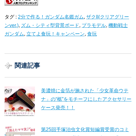
タグ :
2分で作る！ガンダム名鑑ガム
,
ザクII(クリアグリー
ンver.)
,
ズム・シティ型背景ボード
,
プラモデル
,
機動戦士
ガンダム
,
立てよ食玩！キャンペーン
,
食玩
関連記事
美濃焼に金箔が施された「少女革命ウテ
ナ」の“柩”をモチーフにしたアクセサリー
ケース発売！！
第25回手塚治虫文化賞短編賞受賞のコミ