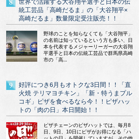
世界で活躍する大谷翔平選手と日本の伝
統工芸品「高崎だるま」の「大谷翔平×
高崎だるま」数量限定受注販売！！
野球のことを知らなくても「大谷翔平」
の名前は知っているという方も多い、日
本を代表するメジャーリーガーの大谷翔
平選手と日本の伝統工芸品で群馬県高崎
市の「高...
好評につき6月もオトクな3日間！！「直
火焼 テリマヨチキン」「新・特うまプル
コギ」ピザを食べるなら今！！ピザハッ
トの「肉の日」本日開始！！
ピザチェーンのピザハットでは、毎月8
日、9日、10日にピザがお得になる「ハ
ットの日」を開催していますが、その他