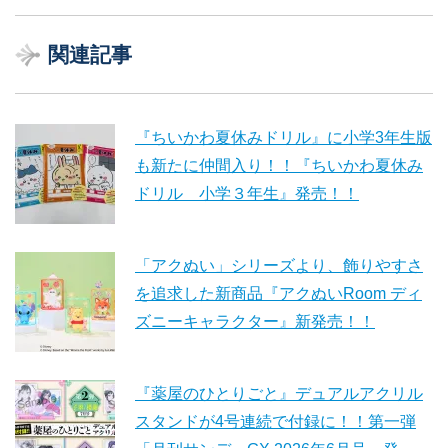
関連記事
『ちいかわ夏休みドリル』に小学3年生版
も新たに仲間入り！！『ちいかわ夏休み
ドリル 小学３年生』発売！！
「アクぬい」シリーズより、飾りやすさ
を追求した新商品『アクぬいRoom ディ
ズニーキャラクター』新発売！！
『薬屋のひとりごと』デュアルアクリル
スタンドが4号連続で付録に！！第一弾