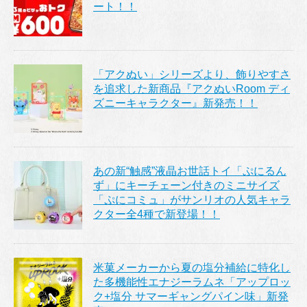
ート！！
「アクぬい」シリーズより、飾りやすさ
を追求した新商品『アクぬいRoom ディ
ズニーキャラクター』新発売！！
あの新“触感”液晶お世話トイ「ぷにるん
ず」にキーチェーン付きのミニサイズ
「ぷにコミュ」がサンリオの人気キャラ
クター全4種で新登場！！
米菓メーカーから夏の塩分補給に特化し
た多機能性エナジーラムネ「アップロッ
ク+塩分 サマーギャングパイン味」新発