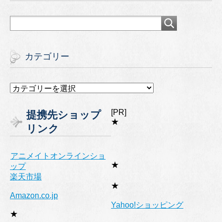
カテゴリー
カ
テ
ゴ
[PR]
提携先ショップ
リ
★
リンク
ー
アニメイトオンラインショ
★
ップ
楽天市場
★
Amazon.co.jp
Yahoo!ショッピング
★