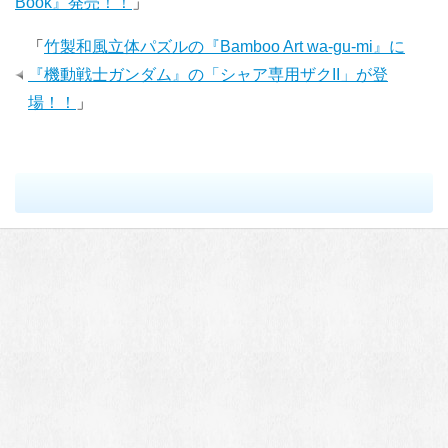
Book』発売！！
」
「
竹製和風立体パズルの『Bamboo Art wa-gu-mi』に
『機動戦士ガンダム』の「シャア専用ザクII」が登
場！！
」