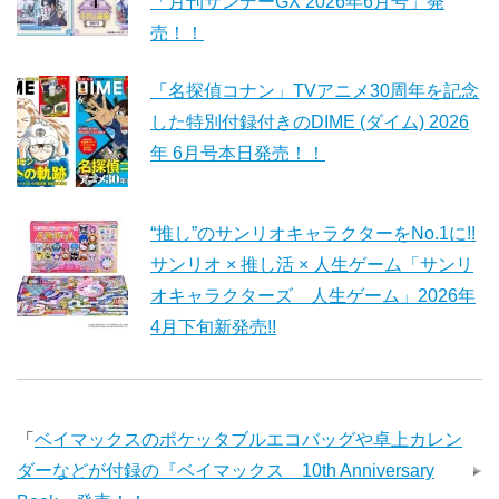
「月刊サンデーGX 2026年6月号」発
売！！
「名探偵コナン」TVアニメ30周年を記念
した特別付録付きのDIME (ダイム) 2026
年 6月号本日発売！！
“推し”のサンリオキャラクターをNo.1に!!
サンリオ × 推し活 × 人生ゲーム「サンリ
オキャラクターズ 人生ゲーム」2026年
4月下旬新発売!!
「
ベイマックスのポケッタブルエコバッグや卓上カレン
ダーなどが付録の『ベイマックス 10th Anniversary