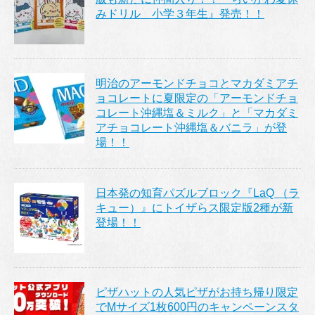
みドリル 小学３年生』発売！！
明治のアーモンドチョコとマカダミアチ
ョコレートに夏限定の「アーモンドチョ
コレート沖縄塩＆ミルク」と「マカダミ
アチョコレート沖縄塩＆バニラ」が登
場！！
日本発の知育パズルブロック『LaQ （ラ
キュー）』にトイザらス限定版2種が新
登場！！
ピザハットの人気ピザがお持ち帰り限定
でMサイズ1枚600円のキャンペーンスタ