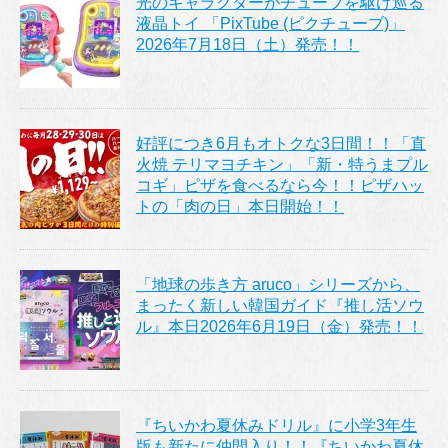
光のキャラクターがチューブを駆け巡る
液晶トイ 「PixTube (ピクチューブ)」
2026年7月18日（土）発売！！
好評につき6月もオトクな3日間！！「直
火焼 テリマヨチキン」「新・特うまプル
コギ」ピザを食べるなら今！！ピザハッ
トの「肉の日」本日開始！！
「地球の歩き方 aruco」シリーズから、
まったく新しい韓国ガイド『推し活ソウ
ル』本日2026年6月19日（金）発売！！
『ちいかわ夏休みドリル』に小学3年生
版も新たに仲間入り！！『ちいかわ夏休