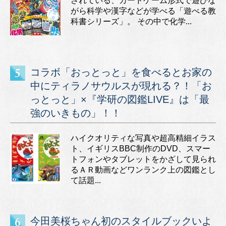
されている、カードゲーム形式で遊びな
がら科学や漢字などが学べる「遊べる教
科書シリーズ」。 その中で化学...
コラボ「おっとっと」を食べるとお家の
中にティラノサウルスが現れる？！「お
っとっと」×『学研の図鑑LIVE』は「最
強のいきもの」！！
ハイクオリティな写真や超高精細イラス
ト、イギリスBBC制作のDVD、スマー
トフォンやタブレットをかざして見られ
るＡＲ動画などワンランク上の図鑑とし
て話題...
今田美桜ちゃん初のスタイルブックいよ