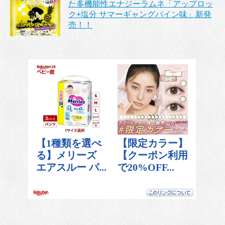
た多機能性エナジーラムネ「アップロッ
ク+塩分 サマーギャングパイン味」新発
売！！