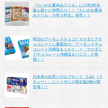
『ちいかわ夏休みドリル』に小学3年生
版も新たに仲間入り！！『ちいかわ夏休
みドリル 小学３年生』発売！！
明治のアーモンドチョコとマカダミアチ
ョコレートに夏限定の「アーモンドチョ
コレート沖縄塩＆ミルク」と「マカダミ
アチョコレート沖縄塩＆バニラ」が登
場！！
日本発の知育パズルブロック『LaQ （ラ
キュー）』にトイザらス限定版2種が新
登場！！