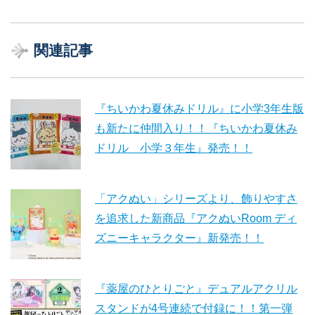
関連記事
『ちいかわ夏休みドリル』に小学3年生版
も新たに仲間入り！！『ちいかわ夏休み
ドリル 小学３年生』発売！！
「アクぬい」シリーズより、飾りやすさ
を追求した新商品『アクぬいRoom ディ
ズニーキャラクター』新発売！！
『薬屋のひとりごと』デュアルアクリル
スタンドが4号連続で付録に！！第一弾