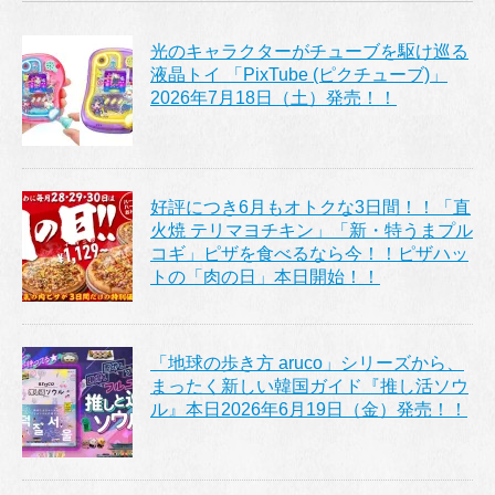
光のキャラクターがチューブを駆け巡る
液晶トイ 「PixTube (ピクチューブ)」
2026年7月18日（土）発売！！
好評につき6月もオトクな3日間！！「直
火焼 テリマヨチキン」「新・特うまプル
コギ」ピザを食べるなら今！！ピザハッ
トの「肉の日」本日開始！！
「地球の歩き方 aruco」シリーズから、
まったく新しい韓国ガイド『推し活ソウ
ル』本日2026年6月19日（金）発売！！