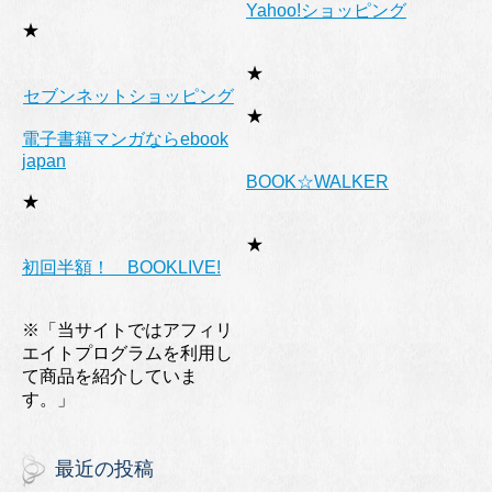
Yahoo!ショッピング
★
★
セブンネットショッピング
★
電子書籍マンガならebook
japan
BOOK☆WALKER
★
★
初回半額！ BOOKLIVE!
※「当サイトではアフィリ
エイトプログラムを利用し
て商品を紹介していま
す。」
最近の投稿