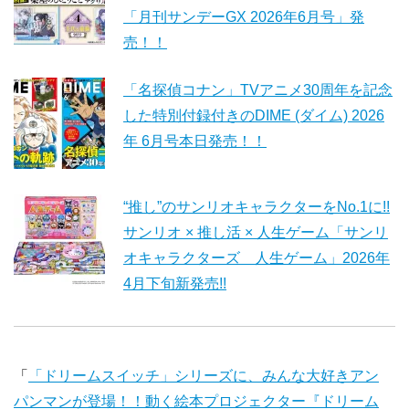
「月刊サンデーGX 2026年6月号」発
売！！
「名探偵コナン」TVアニメ30周年を記念
した特別付録付きのDIME (ダイム) 2026
年 6月号本日発売！！
“推し”のサンリオキャラクターをNo.1に!!
サンリオ × 推し活 × 人生ゲーム「サンリ
オキャラクターズ 人生ゲーム」2026年
4月下旬新発売!!
「
「ドリームスイッチ」シリーズに、みんな大好きアン
パンマンが登場！！動く絵本プロジェクター『ドリーム