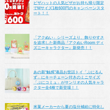
ピザハットの人気ピザがお持ち帰り限定
でMサイズ1枚600円のキャンペーンスタ
ート！！
「アクぬい」シリーズより、飾りやすさ
を追求した新商品『アクぬいRoom ディ
ズニーキャラクター』新発売！！
あの新“触感”液晶お世話トイ「ぷにるん
ず」にキーチェーン付きのミニサイズ
「ぷにコミュ」がサンリオの人気キャラ
クター全4種で新登場！！
米菓メーカーから夏の塩分補給に特化し