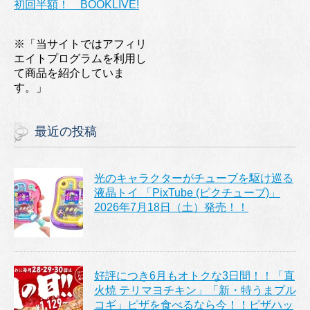
初回半額！ BOOKLIVE!
※「当サイトではアフィリ
エイトプログラムを利用し
て商品を紹介していま
す。」
最近の投稿
光のキャラクターがチューブを駆け巡る
液晶トイ 「PixTube (ピクチューブ)」
2026年7月18日（土）発売！！
好評につき6月もオトクな3日間！！「直
火焼 テリマヨチキン」「新・特うまプル
コギ」ピザを食べるなら今！！ピザハッ