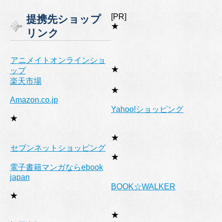
テ
ゴ
[PR]
提携先ショップ
リ
★
リンク
ー
アニメイトオンラインショ
★
ップ
楽天市場
★
Amazon.co.jp
Yahoo!ショッピング
★
★
セブンネットショッピング
★
電子書籍マンガならebook
japan
BOOK☆WALKER
★
★