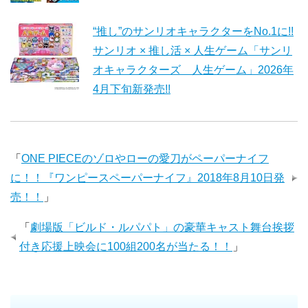
“推し”のサンリオキャラクターをNo.1に!!
サンリオ × 推し活 × 人生ゲーム「サンリ
オキャラクターズ 人生ゲーム」2026年
4月下旬新発売!!
「
ONE PIECEのゾロやローの愛刀がペーパーナイフ
に！！『ワンピースペーパーナイフ』2018年8月10日発
売！！
」
「
劇場版「ビルド・ルパパト」の豪華キャスト舞台挨拶
付き応援上映会に100組200名が当たる！！
」