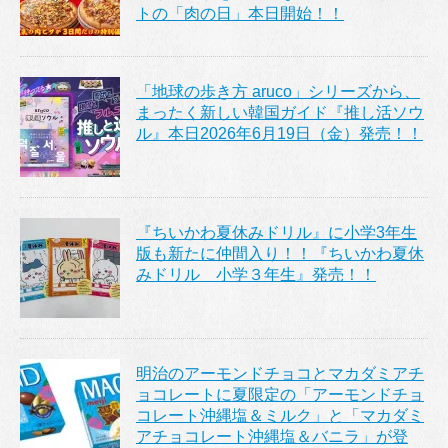
トの「肉の日」本日開始！！
「地球の歩き方 aruco」シリーズから、
まったく新しい韓国ガイド『推し活ソウ
ル』本日2026年6月19日（金）発売！！
『ちいかわ夏休みドリル』に小学3年生
版も新たに仲間入り！！『ちいかわ夏休
みドリル 小学３年生』発売！！
明治のアーモンドチョコとマカダミアチ
ョコレートに夏限定の「アーモンドチョ
コレート沖縄塩＆ミルク」と「マカダミ
アチョコレート沖縄塩＆バニラ」が登