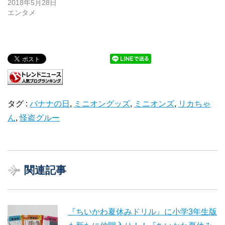
2018年5月28日
エンタメ
タグ :
バナナの日
,
ミニオングッズ
,
ミニオンズ
,
リカちゃ
ん
,
怪盗グルー
関連記事
『ちいかわ夏休みドリル』に小学3年生版