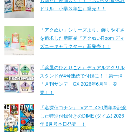
も新たに仲間入り！！『ちいかわ夏休み
ドリル 小学３年生』発売！！
「アクぬい」シリーズより、飾りやすさ
を追求した新商品『アクぬいRoom ディ
ズニーキャラクター』新発売！！
『薬屋のひとりごと』デュアルアクリル
スタンドが4号連続で付録に！！第一弾
「月刊サンデーGX 2026年6月号」発
売！！
「名探偵コナン」TVアニメ30周年を記念
した特別付録付きのDIME (ダイム) 2026
年 6月号本日発売！！