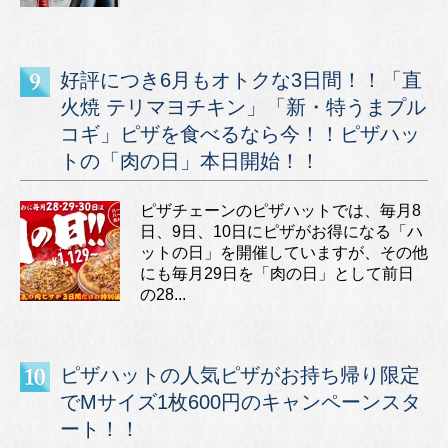
好評につき6月もオトクな3日間！！「直
火焼 テリマヨチキン」「新・特うまプル
コギ」ピザを食べるなら今！！ピザハッ
トの「肉の日」本日開始！！
ピザチェーンのピザハットでは、毎月8
日、9日、10日にピザがお得になる「ハ
ットの日」を開催していますが、その他
にも毎月29日を「肉の日」として前日
の28...
ピザハットの人気ピザがお持ち帰り限定
でMサイズ1枚600円のキャンペーンスタ
ート！！