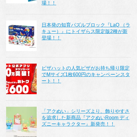
場！！
日本発の知育パズルブロック『LaQ （ラ
キュー）』にトイザらス限定版2種が新
登場！！
ピザハットの人気ピザがお持ち帰り限定
でMサイズ1枚600円のキャンペーンスタ
ート！！
「アクぬい」シリーズより、飾りやすさ
を追求した新商品『アクぬいRoom ディ
ズニーキャラクター』新発売！！