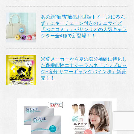
あの新“触感”液晶お世話トイ「ぷにるん
ず」にキーチェーン付きのミニサイズ
「ぷにコミュ」がサンリオの人気キャラ
クター全4種で新登場！！
米菓メーカーから夏の塩分補給に特化し
た多機能性エナジーラムネ「アップロッ
ク+塩分 サマーギャングパイン味」新発
売！！