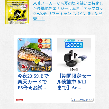
米菓メーカーから夏の塩分補給に特化し
た多機能性エナジーラムネ「アップロッ
ク+塩分 サマーギャングパイン味」新発
売！！