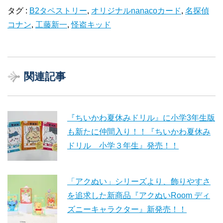
タグ :
B2タペストリー
,
オリジナルnanacoカード
,
名探偵
コナン
,
工藤新一
,
怪盗キッド
関連記事
『ちいかわ夏休みドリル』に小学3年生版
も新たに仲間入り！！『ちいかわ夏休み
ドリル 小学３年生』発売！！
「アクぬい」シリーズより、飾りやすさ
を追求した新商品『アクぬいRoom ディ
ズニーキャラクター』新発売！！