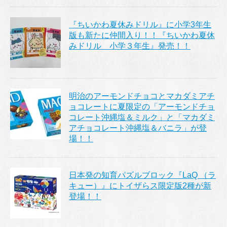
『ちいかわ夏休みドリル』に小学3年生
版も新たに仲間入り！！『ちいかわ夏休
みドリル 小学３年生』発売！！
明治のアーモンドチョコとマカダミアチ
ョコレートに夏限定の「アーモンドチョ
コレート沖縄塩＆ミルク」と「マカダミ
アチョコレート沖縄塩＆バニラ」が登
場！！
日本発の知育パズルブロック『LaQ （ラ
キュー）』にトイザらス限定版2種が新
登場！！