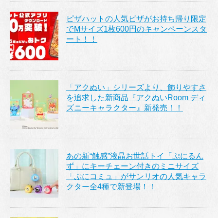
ピザハットの人気ピザがお持ち帰り限定
でMサイズ1枚600円のキャンペーンスタ
ート！！
「アクぬい」シリーズより、飾りやすさ
を追求した新商品『アクぬいRoom ディ
ズニーキャラクター』新発売！！
あの新“触感”液晶お世話トイ「ぷにるん
ず」にキーチェーン付きのミニサイズ
「ぷにコミュ」がサンリオの人気キャラ
クター全4種で新登場！！