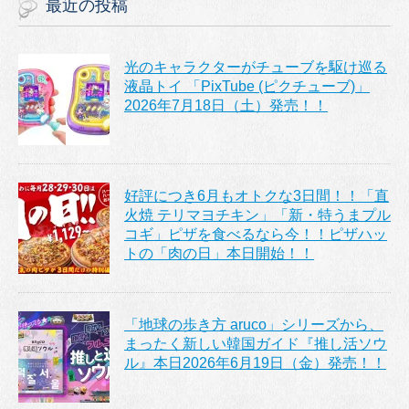
最近の投稿
光のキャラクターがチューブを駆け巡る
液晶トイ 「PixTube (ピクチューブ)」
2026年7月18日（土）発売！！
好評につき6月もオトクな3日間！！「直
火焼 テリマヨチキン」「新・特うまプル
コギ」ピザを食べるなら今！！ピザハッ
トの「肉の日」本日開始！！
「地球の歩き方 aruco」シリーズから、
まったく新しい韓国ガイド『推し活ソウ
ル』本日2026年6月19日（金）発売！！