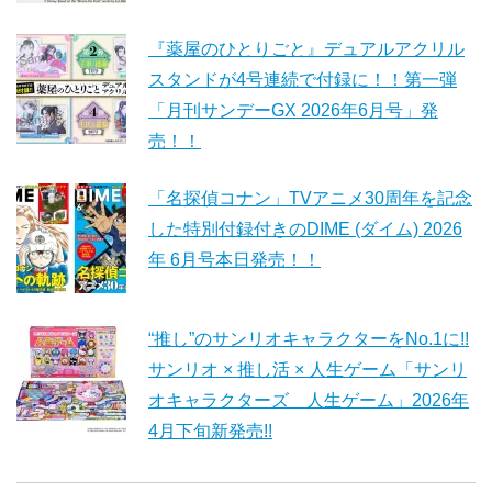
『薬屋のひとりごと』デュアルアクリル
スタンドが4号連続で付録に！！第一弾
「月刊サンデーGX 2026年6月号」発
売！！
「名探偵コナン」TVアニメ30周年を記念
した特別付録付きのDIME (ダイム) 2026
年 6月号本日発売！！
“推し”のサンリオキャラクターをNo.1に!!
サンリオ × 推し活 × 人生ゲーム「サンリ
オキャラクターズ 人生ゲーム」2026年
4月下旬新発売!!