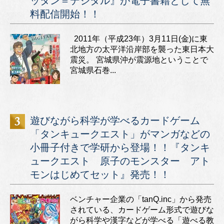
ッタン＝デジタル』が電子書籍として無
料配信開始！！
2011年（平成23年）3月11日(金)に東
北地方の太平洋沿岸部を襲った東日本大
震災。 宮城県沖が震源地ということで
宮城県石巻...
遊びながら科学が学べるカードゲーム
「タンキュークエスト」がマンガなどの
小冊子付きで学研から登場！！『タンキ
ュークエスト 原子のモンスター アト
モンはじめてセット』発売！！
ベンチャー企業の「tanQ.inc」から発売
されている、カードゲーム形式で遊びな
がら科学や漢字などが学べる「遊べる教