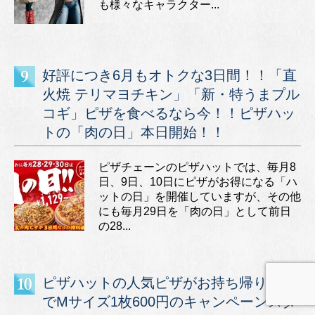
も様々なキャラクター...
好評につき6月もオトクな3日間！！「直
火焼 テリマヨチキン」「新・特うまプル
コギ」ピザを食べるなら今！！ピザハッ
トの「肉の日」本日開始！！
ピザチェーンのピザハットでは、毎月8
日、9日、10日にピザがお得になる「ハ
ットの日」を開催していますが、その他
にも毎月29日を「肉の日」として前日
の28...
ピザハットの人気ピザがお持ち帰り限定
でMサイズ1枚600円のキャンペーンスタ