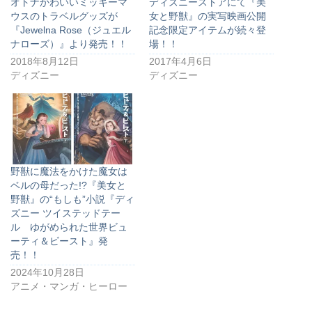
オトナかわいいミッキーマ
ディズニーストアにて『美
ウスのトラベルグッズが
女と野獣』の実写映画公開
『Jewelna Rose（ジュエル
記念限定アイテムが続々登
ナローズ）』より発売！！
場！！
2018年8月12日
2017年4月6日
ディズニー
ディズニー
野獣に魔法をかけた魔女は
ベルの母だった!?『美女と
野獣』の“もしも”小説『ディ
ズニー ツイステッドテー
ル ゆがめられた世界ビュ
ーティ＆ビースト』発
売！！
2024年10月28日
アニメ・マンガ・ヒーロー