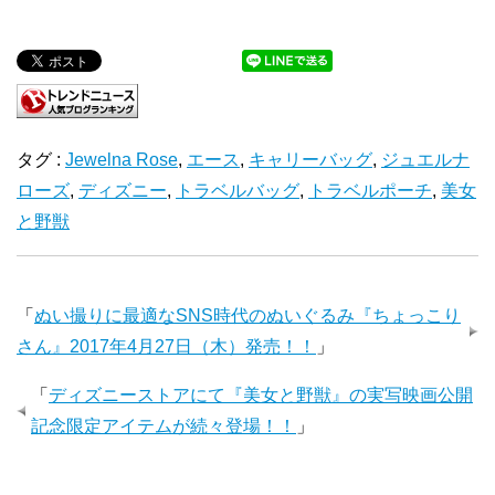
タグ :
Jewelna Rose
,
エース
,
キャリーバッグ
,
ジュエルナ
ローズ
,
ディズニー
,
トラベルバッグ
,
トラベルポーチ
,
美女
と野獣
「
ぬい撮りに最適なSNS時代のぬいぐるみ『ちょっこり
さん』2017年4月27日（木）発売！！
」
「
ディズニーストアにて『美女と野獣』の実写映画公開
記念限定アイテムが続々登場！！
」