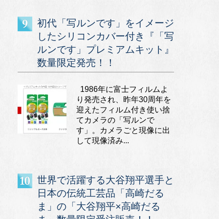
初代「写ルンです」をイメージ
したシリコンカバー付き『「写
ルンです」プレミアムキット』
数量限定発売！！
1986年に富士フィルムよ
り発売され、昨年30周年を
迎えたフィルム付き使い捨
てカメラの「写ルンで
す」。カメラごと現像に出
して現像済み...
世界で活躍する大谷翔平選手と
日本の伝統工芸品「高崎だる
ま」の「大谷翔平×高崎だる