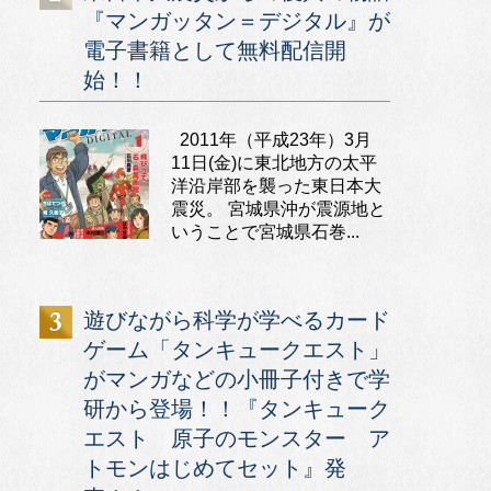
『マンガッタン＝デジタル』が
電子書籍として無料配信開
始！！
2011年（平成23年）3月
11日(金)に東北地方の太平
洋沿岸部を襲った東日本大
震災。 宮城県沖が震源地と
いうことで宮城県石巻...
遊びながら科学が学べるカード
ゲーム「タンキュークエスト」
がマンガなどの小冊子付きで学
研から登場！！『タンキューク
エスト 原子のモンスター ア
トモンはじめてセット』発