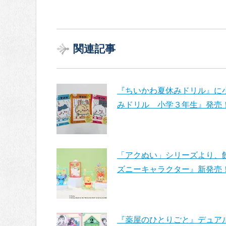
関連記事
『ちいかわ夏休みドリル』に
みドリル 小学３年生』発売
「アクぬい」シリーズより、飾
ズニーキャラクター』新発売
『薬屋のひとりごと』デュア