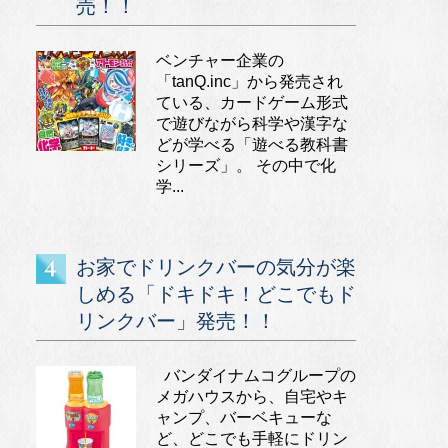
売！！
ベンチャー企業の
「tanQ.inc」から発売され
ている、カードゲーム形式
で遊びながら科学や漢字な
どが学べる「遊べる教科書
シリーズ」。 その中で化
学...
お家でドリンクバーの気分が楽
しめる「ドキドキ！どこでもド
リンクバー」発売！！
バンダイナムコグループの
メガハウスから、自宅やキ
ャンプ、バーベキューな
ど、どこでも手軽にドリン