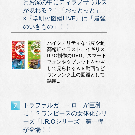
とお家の中にティラノサウルス
が現れる？！「おっとっと」
×『学研の図鑑LIVE』は「最強
のいきもの」！！
ハイクオリティな写真や超
高精細イラスト、イギリス
BBC制作のDVD、スマート
フォンやタブレットをかざ
して見られるＡＲ動画など
ワンランク上の図鑑として
話題...
トラファルガー・ローが巨乳
に！？ワンピースの女体化シリ
ーズ「I.R.Oシリーズ」第一弾
が登場！！