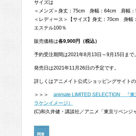
サイズは
＜メンズ＞身丈：75cm 身幅：64cm 肩幅：
＜レディース＞【サイズ】身丈：70cm 身幅：5
エステル100％
販売価格は
各9,900円（税込）
予約受注期間は2021年8月13日～9月15日まで
発売日は2021年11月26日の予定です。
詳しくはアニメイト公式ショッピングサイトの
＞＞＞
animate LIMITED SELEC
ラケンイメージ）
(C)和久井健・講談社／アニメ「東京リベンジ
関連