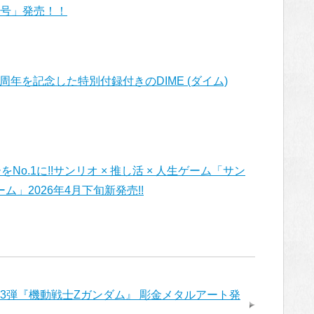
6月号」発売！！
周年を記念した特別付録付きのDIME (ダイム)
No.1に!!サンリオ × 推し活 × 人生ゲーム「サン
」2026年4月下旬新発売!!
3弾『機動戦士Zガンダム』 彫金メタルアート発