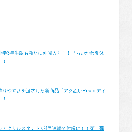
小学3年生版も新たに仲間入り！！『ちいかわ夏休
！！
りやすさを追求した新商品『アクぬいRoom ディ
！！
ルアクリルスタンドが4号連続で付録に！！第一弾