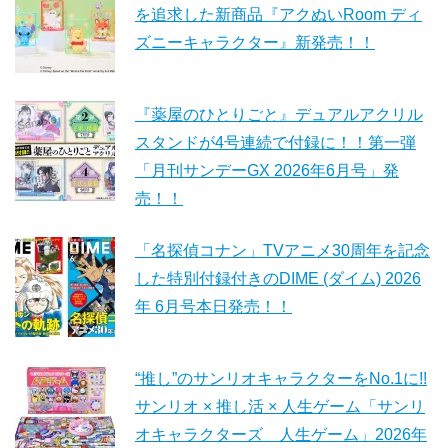
を追求した新商品『アクぬいRoom ディ
ズニーキャラクター』新発売！！
『薬屋のひとりごと』デュアルアクリル
スタンドが4号連続で付録に！！第一弾
「月刊サンデーGX 2026年6月号」発
売！！
「名探偵コナン」TVアニメ30周年を記念
した特別付録付きのDIME (ダイム) 2026
年 6月号本日発売！！
“推し”のサンリオキャラクターをNo.1に!!
サンリオ × 推し活 × 人生ゲーム「サンリ
オキャラクターズ 人生ゲーム」2026年