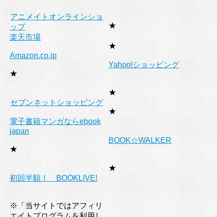
アニメイトオンラインショ
★
ップ
楽天市場
★
Amazon.co.jp
Yahoo!ショッピング
★
★
セブンネットショッピング
★
電子書籍マンガならebook
japan
BOOK☆WALKER
★
★
初回半額！ BOOKLIVE!
※「当サイトではアフィリ
エイトプログラムを利用し