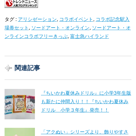
タグ :
アリシゼーション
,
コラボイベント
,
コラボ記念駅入
場券セット
,
ソードアート・オンライン
,
ソードアート・オ
ンラインコラボフリーきっぷ
,
富士急ハイランド
関連記事
『ちいかわ夏休みドリル』に小学3年生版
も新たに仲間入り！！『ちいかわ夏休み
ドリル 小学３年生』発売！！
「アクぬい」シリーズより、飾りやすさ