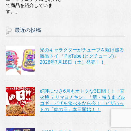
て商品を紹介していま
す。」
最近の投稿
光のキャラクターがチューブを駆け巡る
液晶トイ 「PixTube (ピクチューブ)」
2026年7月18日（土）発売！！
好評につき6月もオトクな3日間！！「直
火焼 テリマヨチキン」「新・特うまプル
コギ」ピザを食べるなら今！！ピザハッ
トの「肉の日」本日開始！！