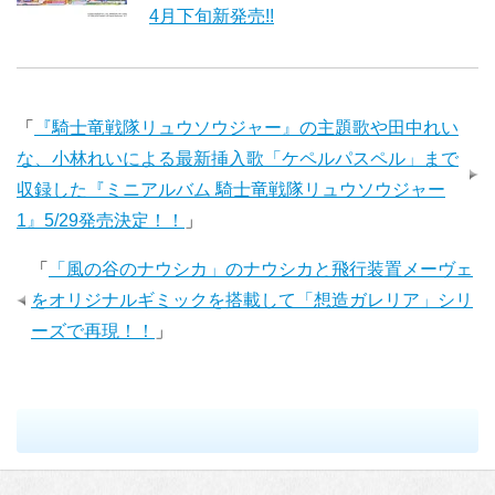
4月下旬新発売!!
「
『騎士竜戦隊リュウソウジャー』の主題歌や田中れい
な、小林れいによる最新挿入歌「ケペルパスペル」まで
収録した『ミニアルバム 騎士竜戦隊リュウソウジャー
1』5/29発売決定！！
」
「
「風の谷のナウシカ」のナウシカと飛行装置メーヴェ
をオリジナルギミックを搭載して「想造ガレリア」シリ
ーズで再現！！
」