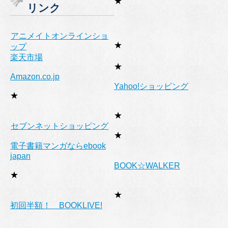
★
リンク
ー
アニメイトオンラインショ
★
ップ
楽天市場
★
Amazon.co.jp
Yahoo!ショッピング
★
★
セブンネットショッピング
★
電子書籍マンガならebook
japan
BOOK☆WALKER
★
★
初回半額！ BOOKLIVE!