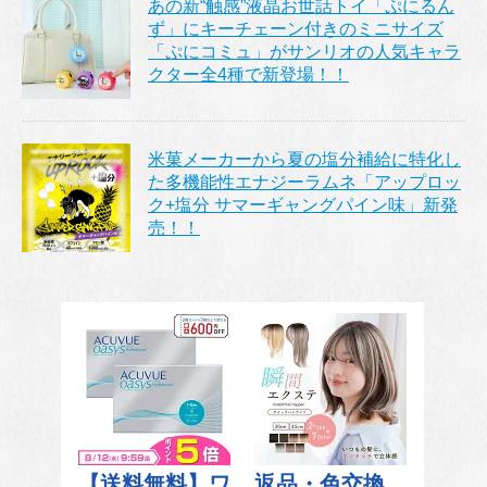
あの新“触感”液晶お世話トイ「ぷにるん
ず」にキーチェーン付きのミニサイズ
「ぷにコミュ」がサンリオの人気キャラ
クター全4種で新登場！！
米菓メーカーから夏の塩分補給に特化し
た多機能性エナジーラムネ「アップロッ
ク+塩分 サマーギャングパイン味」新発
売！！