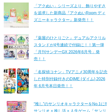
「アクぬい」シリーズより、飾りやすさ
を追求した新商品『アクぬいRoom ディ
ズニーキャラクター』新発売！！
『薬屋のひとりごと』デュアルアクリル
スタンドが4号連続で付録に！！第一弾
「月刊サンデーGX 2026年6月号」発
売！！
「名探偵コナン」TVアニメ30周年を記念
した特別付録付きのDIME (ダイム) 2026
年 6月号本日発売！！
“推し”のサンリオキャラクターをNo.1に!!
サンリオ × 推し活 × 人生ゲーム「サンリ