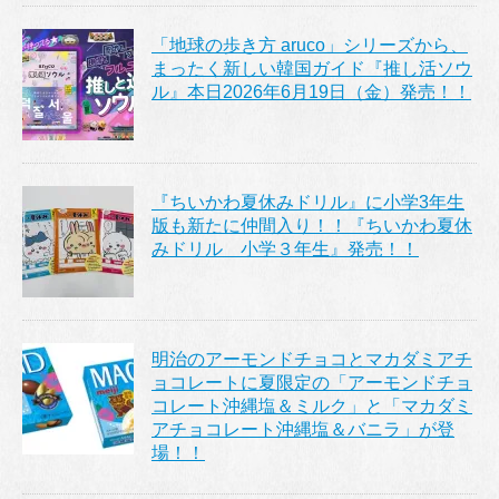
「地球の歩き方 aruco」シリーズから、
まったく新しい韓国ガイド『推し活ソウ
ル』本日2026年6月19日（金）発売！！
『ちいかわ夏休みドリル』に小学3年生
版も新たに仲間入り！！『ちいかわ夏休
みドリル 小学３年生』発売！！
明治のアーモンドチョコとマカダミアチ
ョコレートに夏限定の「アーモンドチョ
コレート沖縄塩＆ミルク」と「マカダミ
アチョコレート沖縄塩＆バニラ」が登
場！！