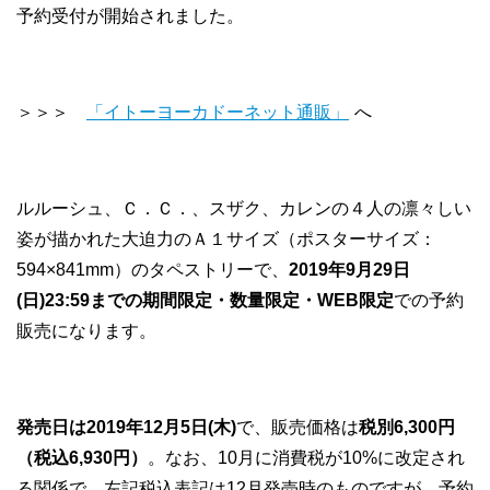
予約受付が開始されました。
＞＞＞
「イトーヨーカドーネット通販」
へ
ルルーシュ、Ｃ．Ｃ．、スザク、カレンの４人の凛々しい
姿が描かれた大迫力のＡ１サイズ（ポスターサイズ：
594×841mm）のタペストリーで、
2019年9月29日
(日)23:59までの期間限定・数量限定・WEB限定
での予約
販売になります。
発売日は2019年12月5日(木)
で、販売価格は
税別6,300円
（税込6,930円）
。なお、10月に消費税が10%に改定され
る関係で、左記税込表記は12月発売時のものですが、予約