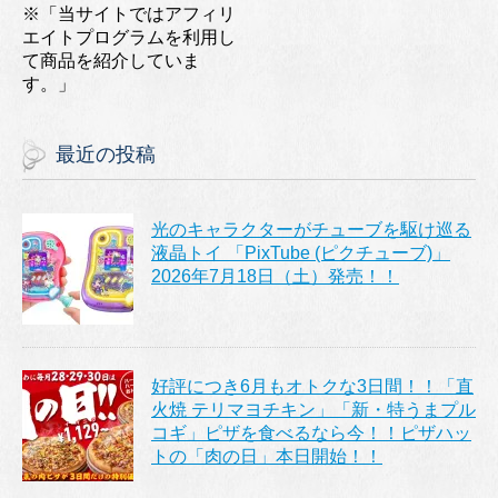
※「当サイトではアフィリ
エイトプログラムを利用し
て商品を紹介していま
す。」
最近の投稿
光のキャラクターがチューブを駆け巡る
液晶トイ 「PixTube (ピクチューブ)」
2026年7月18日（土）発売！！
好評につき6月もオトクな3日間！！「直
火焼 テリマヨチキン」「新・特うまプル
コギ」ピザを食べるなら今！！ピザハッ
トの「肉の日」本日開始！！