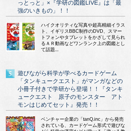
っとっと」×『学研の図鑑LIVE』は「最
強のいきもの」！！
ハイクオリティな写真や超高精細イラス
ト、イギリスBBC制作のDVD、スマー
トフォンやタブレットをかざして見られ
るＡＲ動画などワンランク上の図鑑とし
て話題...
遊びながら科学が学べるカードゲーム
「タンキュークエスト」がマンガなどの
小冊子付きで学研から登場！！『タンキ
ュークエスト 原子のモンスター アト
モンはじめてセット』発売！！
ベンチャー企業の「tanQ.inc」から発売
されている、カードゲーム形式で遊びな