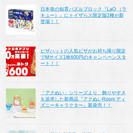
日本発の知育パズルブロック『LaQ （ラ
キュー）』にトイザらス限定版2種が新
登場！！
ピザハットの人気ピザがお持ち帰り限定
でMサイズ1枚600円のキャンペーンスタ
ート！！
「アクぬい」シリーズより、飾りやすさ
を追求した新商品『アクぬいRoom ディ
ズニーキャラクター』新発売！！