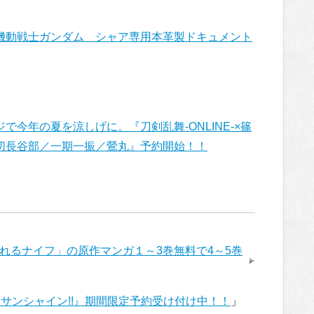
機動戦士ガンダム シャア専用本革製ドキュメント
今年の夏を涼しげに。『刀剣乱舞-ONLINE-×篠
切長谷部／一期一振／鶯丸』予約開始！！
れるナイフ」の原作マンガ１～3巻無料で4～5巻
サンシャイン!!』期間限定予約受け付け中！！
」