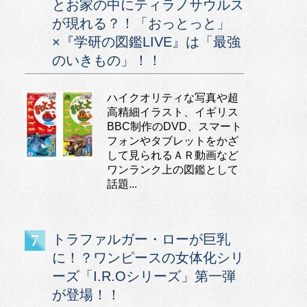
とお家の中にティラノサウルス
が現れる？！「おっとっと」
×『学研の図鑑LIVE』は「最強
のいきもの」！！
ハイクオリティな写真や超
高精細イラスト、イギリス
BBC制作のDVD、スマート
フォンやタブレットをかざ
して見られるＡＲ動画など
ワンランク上の図鑑として
話題...
トラファルガー・ローが巨乳
に！？ワンピースの女体化シリ
ーズ「I.R.Oシリーズ」第一弾
が登場！！