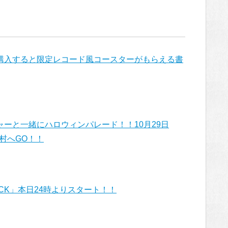
ズを購入すると限定レコード風コースターがもらえる書
ーと一緒にハロウィンパレード！！10月29日
画村へGO！！
CK」本日24時よりスタート！！