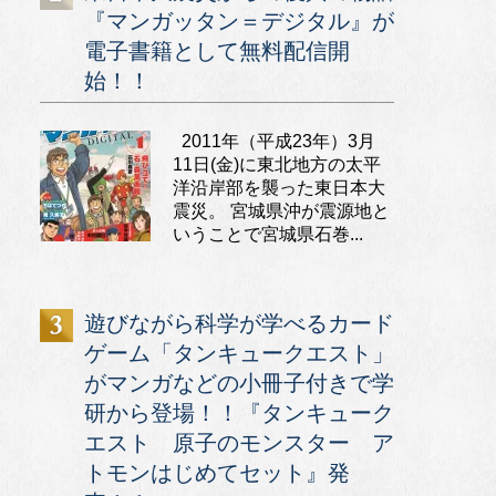
『マンガッタン＝デジタル』が
電子書籍として無料配信開
始！！
2011年（平成23年）3月
11日(金)に東北地方の太平
洋沿岸部を襲った東日本大
震災。 宮城県沖が震源地と
いうことで宮城県石巻...
遊びながら科学が学べるカード
ゲーム「タンキュークエスト」
がマンガなどの小冊子付きで学
研から登場！！『タンキューク
エスト 原子のモンスター ア
トモンはじめてセット』発