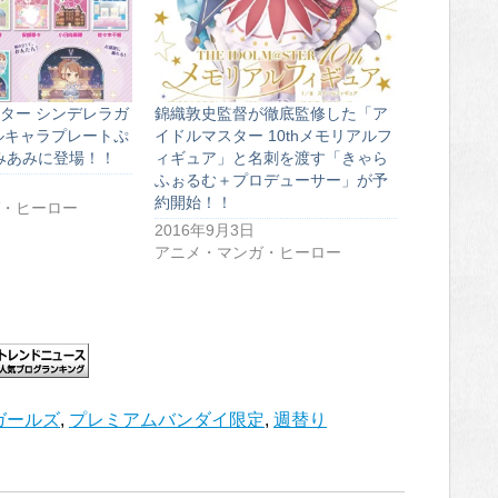
ター シンデレラガ
錦織敦史監督が徹底監修した「ア
ルキャラプレートぷ
イドルマスター 10thメモリアルフ
あみあみに登場！！
ィギュア」と名刺を渡す「きゃら
ふぉるむ＋プロデューサー」が予
約開始！！
・ヒーロー
2016年9月3日
アニメ・マンガ・ヒーロー
ガールズ
,
プレミアムバンダイ限定
,
週替り