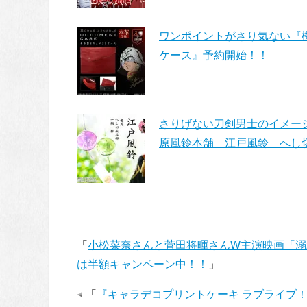
ワンポイントがさり気ない『
ケース』予約開始！！
さりげない刀剣男士のイメージで
原風鈴本舗 江戸風鈴 へし
「
小松菜奈さんと菅田将暉さんW主演映画「溺
は半額キャンペーン中！！
」
「
『キャラデコプリントケーキ ラブライブ！