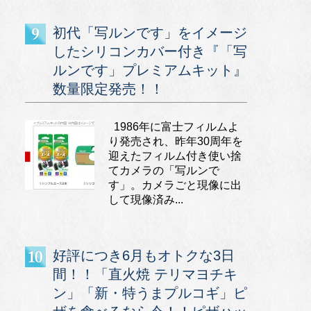
初代「写ルンです」をイメージ
したシリコンカバー付き『「写
ルンです」プレミアムキット』
数量限定発売！！
1986年に富士フィルムよ
り発売され、昨年30周年を
迎えたフィルム付き使い捨
てカメラの「写ルンで
す」。カメラごと現像に出
して現像済み...
好評につき6月もオトクな3日
間！！「直火焼 テリマヨチキ
ン」「新・特うまプルコギ」ピ