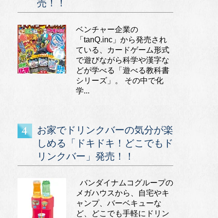
売！！
ベンチャー企業の
「tanQ.inc」から発売され
ている、カードゲーム形式
で遊びながら科学や漢字な
どが学べる「遊べる教科書
シリーズ」。 その中で化
学...
お家でドリンクバーの気分が楽
しめる「ドキドキ！どこでもド
リンクバー」発売！！
バンダイナムコグループの
メガハウスから、自宅やキ
ャンプ、バーベキューな
ど、どこでも手軽にドリン