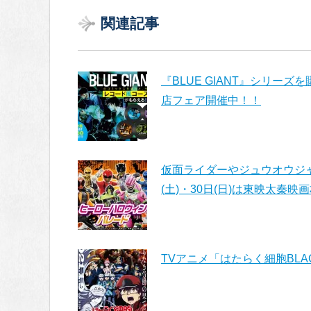
関連記事
『BLUE GIANT』シリー
店フェア開催中！！
仮面ライダーやジュウオウジャ
(土)・30日(日)は東映太秦映
TVアニメ「はたらく細胞BLA